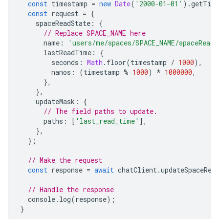
const
timestamp
=
new
Date
(
'2000-01-01'
).
getTim
const
request
=
{
spaceReadState
:
{
// Replace SPACE_NAME here
name
:
'users/me/spaces/SPACE_NAME/spaceReadS
lastReadTime
:
{
seconds
:
Math
.
floor
(
timestamp
/
1000
),
nanos
:
(
timestamp
%
1000
)
*
1000000
,
},
},
updateMask
:
{
// The field paths to update.
paths
:
[
'last_read_time'
],
},
};
// Make the request
const
response
=
await
chatClient
.
updateSpaceRea
// Handle the response
console
.
log
(
response
);
}