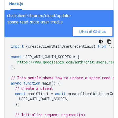
Node.js
chat/client-libraries/cloud/update-
space-read-state-user-cred.js
Lihat di GitHub
import
{
createClientWithUserCredentials
}
from
'./a
const
USER_AUTH_OAUTH_SCOPES
=
[
'https://www.googleapis.com/auth/chat.users.read
];
// This sample shows how to update a space read st
async
function
main
()
{
// Create a client
const
chatClient
=
await
createClientWithUserCre
USER_AUTH_OAUTH_SCOPES
,
);
// Initialize request argument(s)