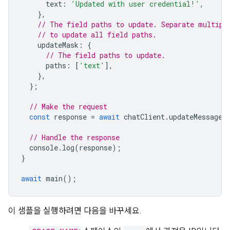
text
:
'Updated with user credential!'
,
},
// The field paths to update. Separate multipl
// to update all field paths.
updateMask
:
{
// The field paths to update.
paths
:
[
'text'
],
},
};
// Make the request
const
response
=
await
chatClient
.
updateMessage
(
// Handle the response
console
.
log
(
response
);
}
await
main
();
이 샘플을 실행하려면 다음을 바꾸세요.