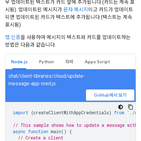
우 업데이트된 텍스트가 카드 앞에 추가됩니다 (카드는 계속 표
시됨). 업데이트된 메시지가
문자 메시지
이고 카드가 업데이트
되면 업데이트된 카드가 텍스트에 추가됩니다 (텍스트는 계속
표시됨).
앱 인증
을 사용하여 메시지의 텍스트와 카드를 업데이트하는
방법은 다음과 같습니다.
Node.js
Python
자바
Apps Script
chat/client-libraries/cloud/update-
message-app-cred.js
GitHub에서 보기
import
{
createClientWithAppCredentials
}
from
'./au
// This sample shows how to update a message with 
async
function
main
()
{
// Create a client