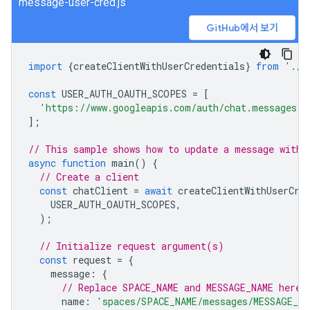
message-user-cred.js
GitHub에서 보기
import
{
createClientWithUserCredentials
}
from
'./a
const
USER_AUTH_OAUTH_SCOPES
=
[
'https://www.googleapis.com/auth/chat.messages'
,
];
// This sample shows how to update a message with 
async
function
main
()
{
// Create a client
const
chatClient
=
await
createClientWithUserCre
USER_AUTH_OAUTH_SCOPES
,
);
// Initialize request argument(s)
const
request
=
{
message
:
{
// Replace SPACE_NAME and MESSAGE_NAME here
name
:
'spaces/SPACE_NAME/messages/MESSAGE_NA