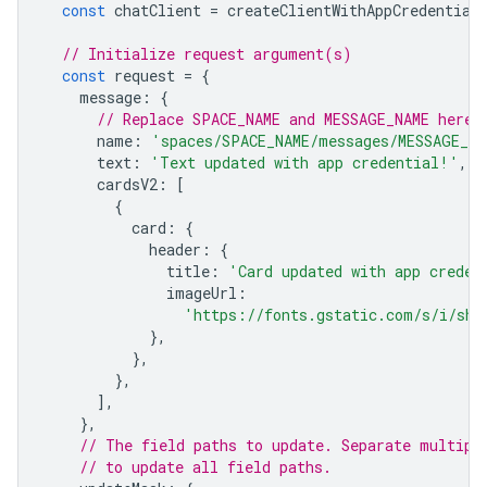
const
chatClient
=
createClientWithAppCredential
// Initialize request argument(s)
const
request
=
{
message
:
{
// Replace SPACE_NAME and MESSAGE_NAME here
name
:
'spaces/SPACE_NAME/messages/MESSAGE_NA
text
:
'Text updated with app credential!'
,
cardsV2
:
[
{
card
:
{
header
:
{
title
:
'Card updated with app creden
imageUrl
:
'https://fonts.gstatic.com/s/i/sho
},
},
},
],
},
// The field paths to update. Separate multipl
// to update all field paths.