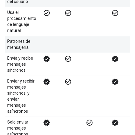
del usuario
check_circle_outline
check_circle_outline
check_circle_outline
Usa el
procesamiento
de lenguaje
natural
Patrones de
mensajería
verified
check_circle_outline
verified
Envía y recibe
mensajes
síncronos
verified
check_circle_outline
verified
Enviar y recibir
mensajes
síncronos, y
enviar
mensajes
asíncronos
verified
check_circle_outline
verified
Solo enviar
mensajes
asíncronos