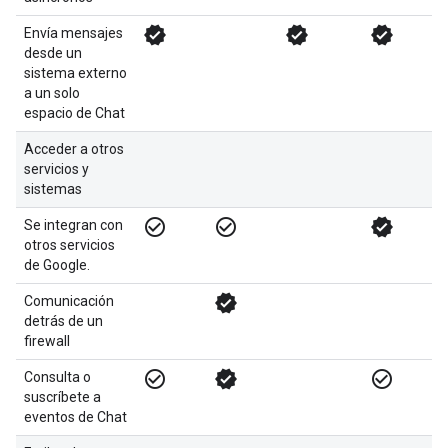
verified
verified
verified
Envía mensajes
desde un
sistema externo
a un solo
espacio de Chat
Acceder a otros
servicios y
sistemas
check_circle_outline
check_circle_outline
verified
Se integran con
otros servicios
de Google.
verified
Comunicación
detrás de un
firewall
check_circle_outline
verified
check_circle_outline
Consulta o
suscríbete a
eventos de Chat