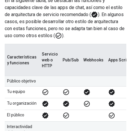
En la siguiente tabla, se destacan las funciones y
capacidades clave de las apps de chat, así como el estilo
verified
de arquitectura de servicio recomendado (
). En algunos
casos, es posible desarrollar otro estilo de arquitectura
con estas funciones, pero no se adapta tan bien al caso de
check_circle_outline
uso como otros estilos (
).
Servicio
Características
web o
Pub/Sub
Webhooks
Apps Script
y funciones
HTTP
Público objetivo
check_circle_outline
check_circle_outline
verified
verified
Tu equipo
verified
verified
check_circle_outline
verified
Tu organización
verified
check_circle_outline
check_circle_outline
El público
Interactividad