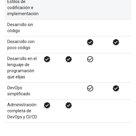
Estilos de
codificación e
implementación
Desarrollo sin
código
verified
verified
Desarrollo con
poco código
verified
verified
check_circle_outline
Desarrollo en el
lenguaje de
programación
que elijas
check_circle_outline
verified
DevOps
simplificado
verified
verified
Administración
completa de
DevOps y CI/CD