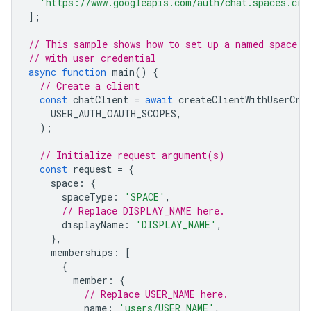
'https://www.googleapis.com/auth/chat.spaces.cre
];
// This sample shows how to set up a named space w
// with user credential
async
function
main
()
{
// Create a client
const
chatClient
=
await
createClientWithUserCre
USER_AUTH_OAUTH_SCOPES
,
);
// Initialize request argument(s)
const
request
=
{
space
:
{
spaceType
:
'SPACE'
,
// Replace DISPLAY_NAME here.
displayName
:
'DISPLAY_NAME'
,
},
memberships
:
[
{
member
:
{
// Replace USER_NAME here.
name
:
'users/USER_NAME'
,