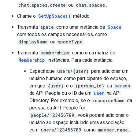
chat.spaces.create
ou
chat.spaces
.
Chame o
SetUpSpace()
método.
Transmita
space
como uma instância de
Space
com todos os campos necessários, como
displayName
ou
spaceType
.
Transmita
memberships
como uma matriz de
Membership
instâncias. Para cada instância:
Especifique
users/{user}
para adicionar um
usuário humano como participante do espaço,
em que
{user}
é o
{person_id}
da
person
da API People ou o ID de um
user
na API
Directory. Por exemplo, se o
resourceName
da
pessoa da API People for
people/123456789
, você poderá adicionar o
usuário ao espaço incluindo uma associação
com
users/123456789
como
member.name
.