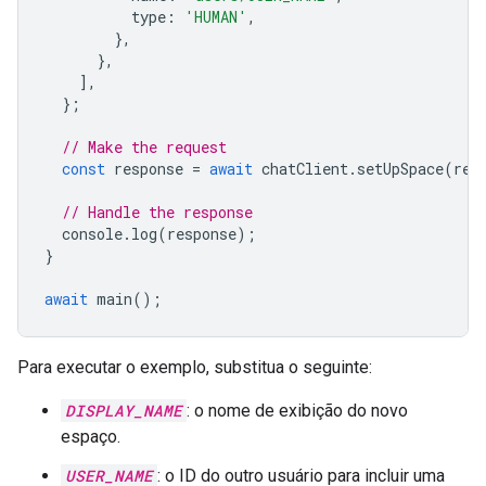
type
:
'HUMAN'
,
},
},
],
};
// Make the request
const
response
=
await
chatClient
.
setUpSpace
(
req
// Handle the response
console
.
log
(
response
);
}
await
main
();
Para executar o exemplo, substitua o seguinte:
DISPLAY_NAME
: o nome de exibição do novo
espaço.
USER_NAME
: o ID do outro usuário para incluir uma