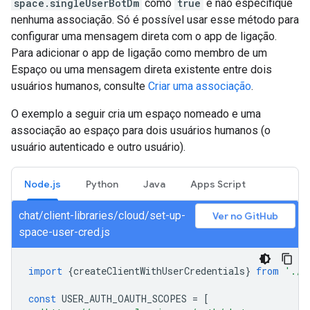
space.singleUserBotDm
como
true
e não especifique
nenhuma associação. Só é possível usar esse método para
configurar uma mensagem direta com o app de ligação.
Para adicionar o app de ligação como membro de um
Espaço ou uma mensagem direta existente entre dois
usuários humanos, consulte
Criar uma associação
.
O exemplo a seguir cria um espaço nomeado e uma
associação ao espaço para dois usuários humanos (o
usuário autenticado e outro usuário).
Node.js
Python
Java
Apps Script
chat/client-libraries/cloud/set-up-
Ver no GitHub
space-user-cred.js
import
{
createClientWithUserCredentials
}
from
'./a
const
USER_AUTH_OAUTH_SCOPES
=
[