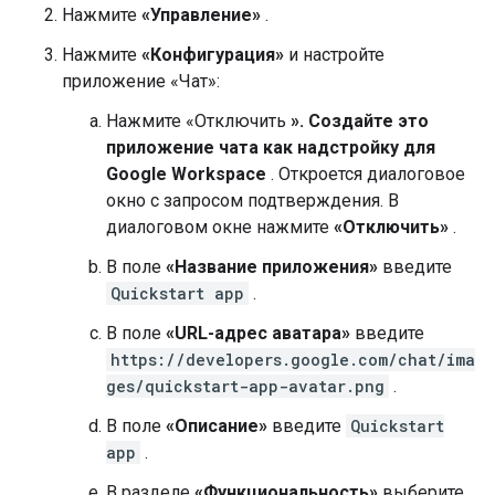
Нажмите
«Управление»
.
Нажмите
«Конфигурация»
и настройте
приложение «Чат»:
Нажмите «Отключить
». Создайте это
приложение чата как надстройку для
Google Workspace
. Откроется диалоговое
окно с запросом подтверждения. В
диалоговом окне нажмите
«Отключить»
.
В поле
«Название приложения»
введите
Quickstart app
.
В поле
«URL-адрес аватара»
введите
https://developers.google.com/chat/ima
ges/quickstart-app-avatar.png
.
В поле
«Описание»
введите
Quickstart
app
.
В разделе
«Функциональность»
выберите