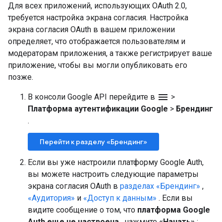
Для всех приложений, использующих OAuth 2.0,
требуется настройка экрана согласия. Настройка
экрана согласия OAuth в вашем приложении
определяет, что отображается пользователям и
модераторам приложения, а также регистрирует ваше
приложение, чтобы вы могли опубликовать его
позже.
menu
В консоли Google API перейдите в
>
Платформа аутентификации Google
>
Брендинг
.
Перейти к разделу «Брендинг»
Если вы уже настроили платформу Google Auth,
вы можете настроить следующие параметры
экрана согласия OAuth в
разделах «Брендинг»
,
«Аудитория»
и
«Доступ к данным»
. Если вы
видите сообщение о том, что
платформа Google
Auth еще не настроена
, нажмите
«Начать»
: