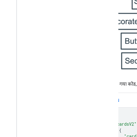
यहां दिया गया कोड,
JSON
{
"cardsV2"
{
"card