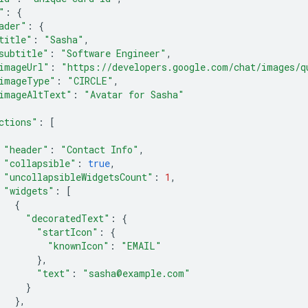
"
:
{
ader"
:
{
title"
:
"Sasha"
,
subtitle"
:
"Software Engineer"
,
imageUrl"
:
"https://developers.google.com/chat/images/q
imageType"
:
"CIRCLE"
,
imageAltText"
:
"Avatar for Sasha"
ctions"
:
[
"header"
:
"Contact Info"
,
"collapsible"
:
true
,
"uncollapsibleWidgetsCount"
:
1
,
"widgets"
:
[
{
"decoratedText"
:
{
"startIcon"
:
{
"knownIcon"
:
"EMAIL"
},
"text"
:
"sasha@example.com"
}
},