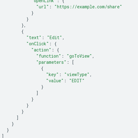
"openLink"
:
{
"url"
:
"https://example.com/share"
}
}
},
{
"text"
:
"Edit"
,
"onClick"
:
{
"action"
:
{
"function"
:
"goToView"
,
"parameters"
:
[
{
"key"
:
"viewType"
,
"value"
:
"EDIT"
}
]
}
}
}
]
}
}
]