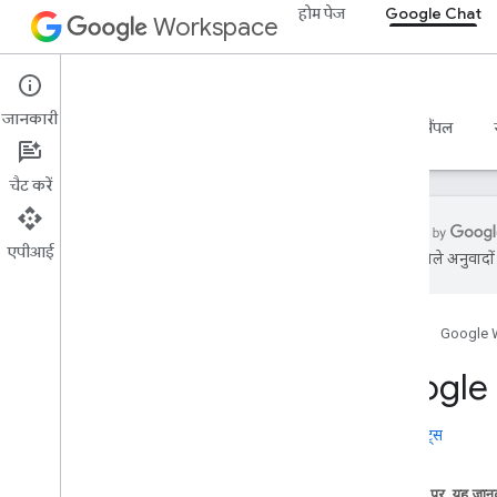
होम पेज
Google Chat
Workspace
Google Chat
जानकारी
खास जानकारी
गाइड
रेफ़रंस
एमसीपी सर्वर
सैंपल
चैट करें
एपीआई
एआई से मिले अनुवादों म
शुरू करना
Google Chat के ज़रिए डेवलप करें
होम पेज
Google 
Google Workspace पर डेवलप करना
क्विकस्टार्ट
Google 
पुष्टि करना और अनुमति देना
चैट एपीआई को कॉल करें
रिलीज़ नोट्स
योजना बनाएं
इस पेज पर, यह जानक