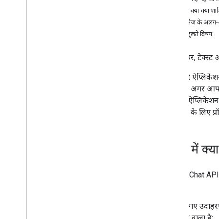
अपने उपयोगकर्ताओं की ज़रूरतें पहचानें
मैसेज में क्या-क्या शा
सभी उपयोगकर्ता की गतिविधियां तय करें
कार्ड मैसेज के अलग-अ
Chat ऐप्लिकेशन का आर्किटेक्चर चुनें
मिलते-जुलते विषय
उपयोगकर्ता के इंटरैक्शन डिज़ाइन करना
इस पेज पर, टेक्स्ट 
बनाएं
मैसेज भेजना और मैनेज करना
जब Chat ऐप्लिकेशन,
खास जानकारी
लिखते हैं. अगर आपको
मैसेज भेजना
तो Chat ऐप्लिकेश
उपयोगकर्ता कार्ड बनाना और उन्हें अपडेट
पूरी करने के लिए प्
करना
मैसेज फ़ॉर्मैट करना
यूज़र इंटरफ़ेस बनाएं
मैसेज में क्
मैसेज मैनेज करें
मैसेज पढ़े जाने की स्थिति देखें
स्पेस का इस्तेमाल करें
Google Chat API मे
स्पेस को सेक्शन में व्यवस्थित करना
है.
स्पेस में सदस्यों को मैनेज करना
यहां दिए गए उदाहरण
मैसेज पर प्रतिक्रिया दें
फ़्रीज़ होने वाला है: