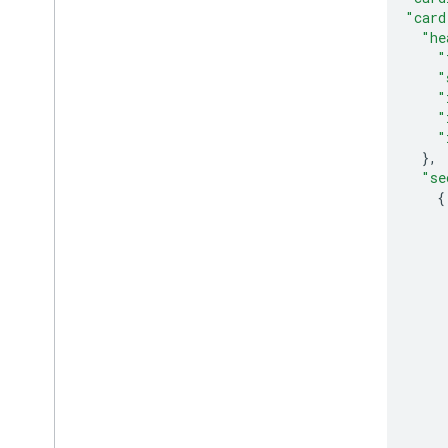
"card
"he
"
"
"
"
"
},
"se
{