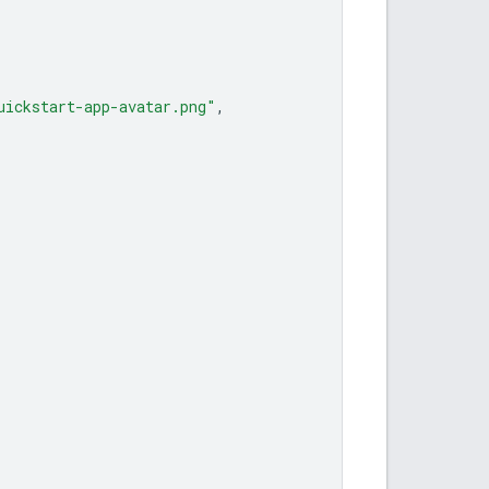
uickstart-app-avatar.png"
,