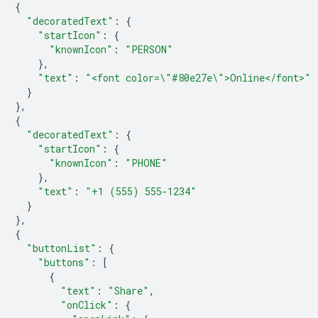
{
"decoratedText"
:
{
"startIcon"
:
{
"knownIcon"
:
"PERSON"
},
"text"
:
"<font color=\"#80e27e\">Online</font>"
}
},
{
"decoratedText"
:
{
"startIcon"
:
{
"knownIcon"
:
"PHONE"
},
"text"
:
"+1 (555) 555-1234"
}
},
{
"buttonList"
:
{
"buttons"
:
[
{
"text"
:
"Share"
,
"onClick"
:
{