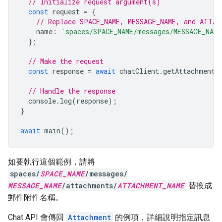
// Initialize request argument(s)
const
request
=
{
// Replace SPACE_NAME, MESSAGE_NAME, and ATTAC
name
:
'spaces/SPACE_NAME/messages/MESSAGE_NAM
};
// Make the request
const
response
=
await
chatClient
.
getAttachment
(
// Handle the response
console
.
log
(
response
);
}
await
main
();
如要執行這個範例，請將
spaces/
SPACE_NAME
/messages/
MESSAGE_NAME
/attachments/
ATTACHMENT_NAME
替換成
郵件附件名稱。
Chat API 會傳回
Attachment
的例項，詳細說明指定訊息