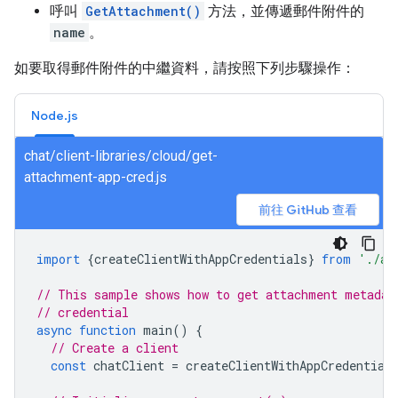
呼叫
GetAttachment()
方法，並傳遞郵件附件的
name
。
如要取得郵件附件的中繼資料，請按照下列步驟操作：
Node.js
chat/client-libraries/cloud/get-
attachment-app-cred.js
前往 GitHub 查看
import
{
createClientWithAppCredentials
}
from
'./au
// This sample shows how to get attachment metadat
// credential
async
function
main
()
{
// Create a client
const
chatClient
=
createClientWithAppCredential