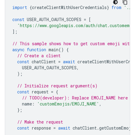
import
{
createClientWithUserCredentials
}
from
'./a
const
USER_AUTH_OAUTH_SCOPES
=
[
'https://www.googleapis.com/auth/chat.customemoj
];
// This sample shows how to get custom emoji with 
async
function
main
()
{
// Create a client
const
chatClient
=
await
createClientWithUserCre
USER_AUTH_OAUTH_SCOPES
,
);
// Initialize request argument(s)
const
request
=
{
// TODO(developer): Replace EMOJI_NAME here
name
:
'customEmojis/EMOJI_NAME'
,
};
// Make the request
const
response
=
await
chatClient
.
getCustomEmoji