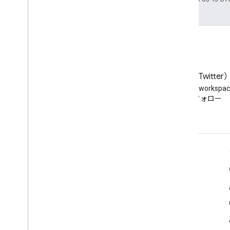
ブログ
X（旧 Twitter
Google Workspace Developers
Twitter で @workspa
ブログを読む
をフォロー
デベロッパー向け Google Workspace
プラットフォームの概要
デベロッパー プロダクト
リリースノート
デベロッパー サポート