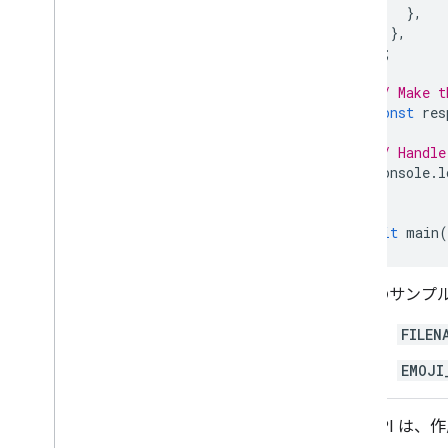
},
},
};
// Make t
const
res
// Handle
console
.
l
}
await
main
(
このサンプ
FILEN
EMOJI
Chat API