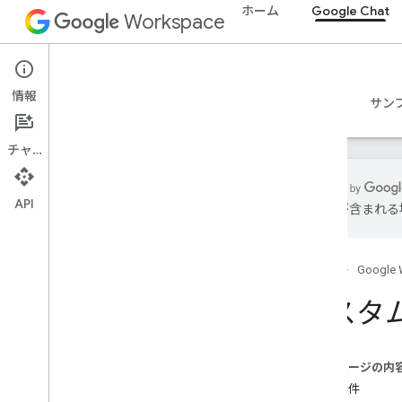
ホーム
Google Chat
Workspace
Google Chat
情報
概要
ガイド
リファレンス
MCP サーバー
サン
チャット
API
は誤りが含まれる
使ってみる
Google Chat での開発の概要
ホーム
Google 
Google Workspace での開発
クイックスタート
カスタ
認証と認可
Chat API を呼び出す
このページの内
計画
前提条件