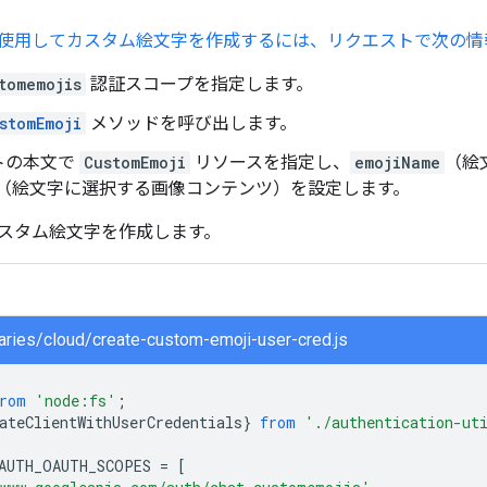
使用してカスタム絵文字を作成するには、リクエストで次の情
tomemojis
認証スコープを指定します。
stomEmoji
メソッドを呼び出します。
トの本文で
CustomEmoji
リソースを指定し、
emojiName
（絵
（絵文字に選択する画像コンテンツ）を設定します。
スタム絵文字を作成します。
braries/cloud/create-custom-emoji-user-cred.js
rom
'node:fs'
;
ateClientWithUserCredentials
}
from
'./authentication-ut
AUTH_OAUTH_SCOPES
=
[