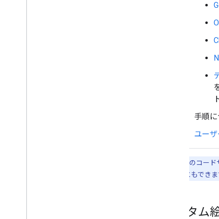
ロード
ユーザーとやり取りを行う
Google Chat からの予定を管理する
Google Chat ユーザーを特定して指定
する
ユーザーの空き状況を管理する
実用的なエラー メッセージを作成する
Chat アプリのサンプルとチュートリア
ルを確認する
デプロイ、テスト、トラブルシューテ
手順に
ィング
デプロイの作成と管理
ユーザ
インタラクティブ機能をテストする
ログのエラー
このページのコードサン
トラブルシューティング
を使用することもできます
インタラクティブな Chat 用アプリ
を Google Workspace アドオンに
変換する
カスタム