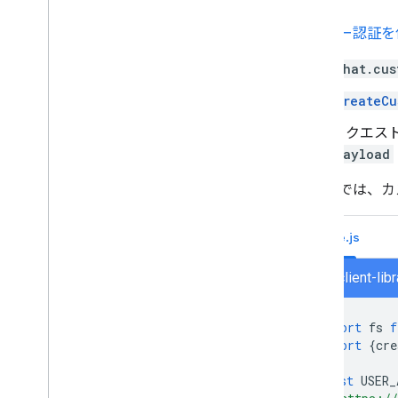
Google Workspace Marketplace に
公開する
ユーザー認証を
Chat アプリを Google Workspace
Marketplace に公開する
chat.cus
公開 Chat アプリのプロセスと審査
CreateCu
要件
公開済みの Chat アプリを維持する
リクエス
アプリをオフにする、削除する
payload
Google Workspace 管理者として
次の例では、カ
Chat を管理する
概要
Node.js
組織内のスペースを検索、管理する
特定のユーザーがスペースを検索でき
chat/client-li
るようにする
組織を Chat に移行する
import
fs
f
import
{
cre
const
USER_