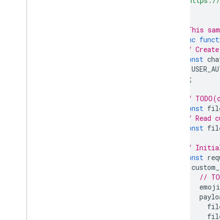
'https://
];
// This sam
async
funct
// Create
const
cha
USER_AU
);
// TODO(d
const
fil
// Read c
const
fil
// Initia
const
req
custom_
// TO
emoji
paylo
fil
fil