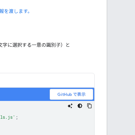
報を渡します。
文字に選択する一意の識別子）と
GitHub で表示
ils.js'
;