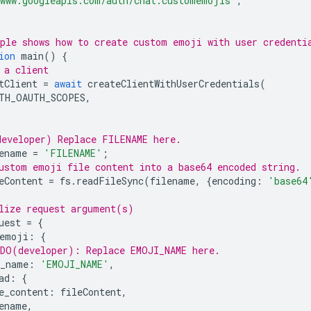
www.googleapis.com/auth/chat.customemojis'
,
ple shows how to create custom emoji with user credenti
ion
main
()
{
 a client
tClient
=
await
createClientWithUserCredentials
(
TH_OAUTH_SCOPES
,
eveloper) Replace FILENAME here.
ename
=
'FILENAME'
;
ustom emoji file content into a base64 encoded string.
eContent
=
fs
.
readFileSync
(
filename
,
{
encoding
:
'base64
lize request argument(s)
uest
=
{
emoji
:
{
DO(developer): Replace EMOJI_NAME here.
_name
:
'EMOJI_NAME'
,
ad
:
{
e_content
:
fileContent
,
ename
,