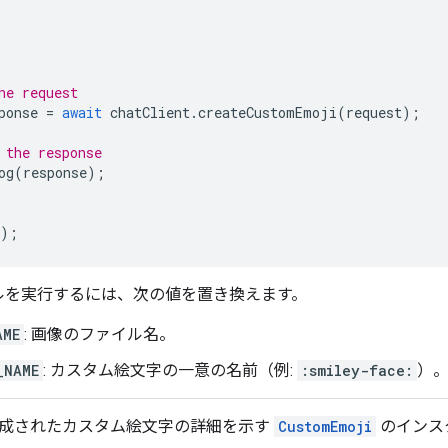
he request
ponse
=
await
chatClient
.
createCustomEmoji
(
request
);
 the response
og
(
response
);
);
ルを実行するには、次の値を置き換えます。
AME
: 画像のファイル名。
_NAME
: カスタム絵文字の一意の名前（例:
:smiley-face:
）
 は、作成されたカスタム絵文字の詳細を示す
CustomEmoji
のインス