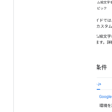
ユーザーのニーズを特定する
カスタム絵文字
すべてのユーザー ジャーニーを定義す
関連トピック
る
Chat アプリのアーキテクチャを選択す
このガイドでは、Go
る
新しい カスタ
ユーザー操作を設計する
カスタム絵文字は
Build
があります。詳
メッセージの送信と管理
い。
スペースで作業する
スペースをセクションに整理する
スペースのメンバーを管理する
前提条件
メッセージにリアクションする
カスタム絵文字を使用する
カスタム絵文字を作成する
Node.js
カスタム絵文字を削除する
カスタム絵文字の詳細を取得する
Googl
組織内のカスタム絵文字を一覧表示
する
環境を
添付ファイルのアップロードとダウン