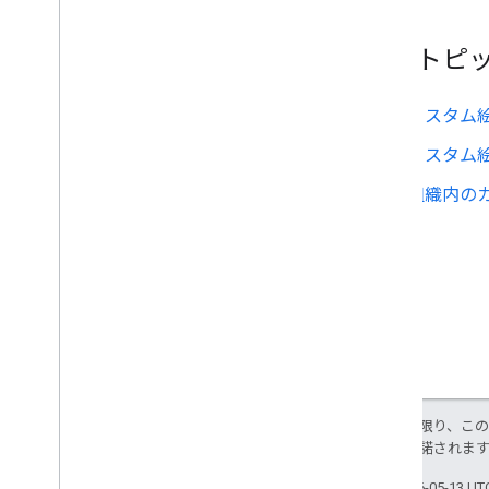
関連トピ
カスタム
カスタム
組織内の
特に記載のない限り、こ
ス
により使用許諾されま
最終更新日 2026-05-13 U