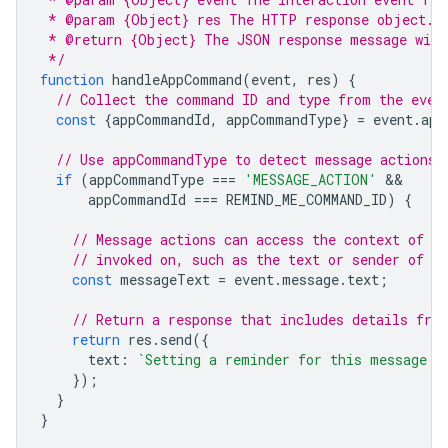
 * @param {Object} res The HTTP response object.
 * @return {Object} The JSON response message with
 */
function
handleAppCommand
(
event
,
res
)
{
// Collect the command ID and type from the even
const
{
appCommandId
,
appCommandType
}
=
event
.
app
// Use appCommandType to detect message actions.
if
(
appCommandType
===
'MESSAGE_ACTION'
appCommandId
===
REMIND_ME_COMMAND_ID
)
{
// Message actions can access the context of t
// invoked on, such as the text or sender of t
const
messageText
=
event
.
message
.
text
;
// Return a response that includes details fro
return
res
.
send
({
text
:
`Setting a reminder for this message: 
});
}
}