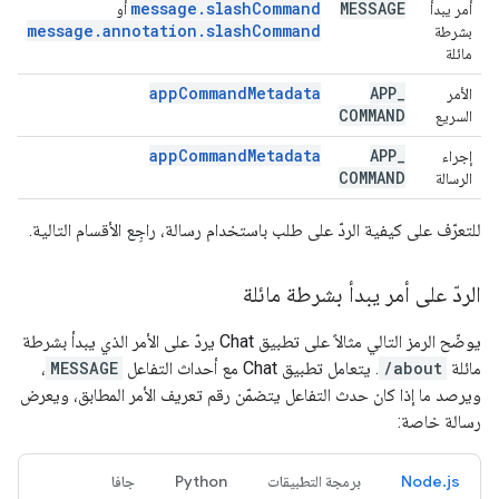
message.slashCommand
MESSAGE
أمر يبدأ
أو
message.annotation.slashCommand
بشرطة
مائلة
app
Command
Metadata
APP
_
الأمر
COMMAND
السريع
app
Command
Metadata
APP
_
إجراء
COMMAND
الرسالة
للتعرّف على كيفية الردّ على طلب باستخدام رسالة، راجِع الأقسام التالية.
الردّ على أمر يبدأ بشرطة مائلة
يوضّح الرمز التالي مثالاً على تطبيق Chat يردّ على الأمر الذي يبدأ بشرطة
مائلة
/about
. يتعامل تطبيق Chat مع أحداث التفاعل
MESSAGE
،
ويرصد ما إذا كان حدث التفاعل يتضمّن رقم تعريف الأمر المطابق، ويعرض
رسالة خاصة:
Node.js
برمجة التطبيقات
Python
جافا