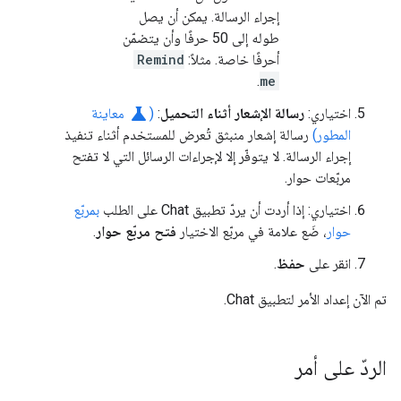
إجراء الرسالة. يمكن أن يصل
طوله إلى 50 حرفًا وأن يتضمّن
أحرفًا خاصة. مثلاً:
Remind
.
me
science
اختياري:
رسالة الإشعار أثناء التحميل
:
(
معاينة
المطور)
رسالة إشعار منبثق تُعرض للمستخدم أثناء تنفيذ
إجراء الرسالة. لا يتوفّر إلا لإجراءات الرسائل التي لا تفتح
مربّعات حوار.
اختياري: إذا أردت أن يردّ تطبيق Chat على الطلب
بمربّع
حوار
، ضَع علامة في مربّع الاختيار
فتح مربّع حوار
.
انقر على
حفظ
.
تم الآن إعداد الأمر لتطبيق Chat.
الردّ على أمر