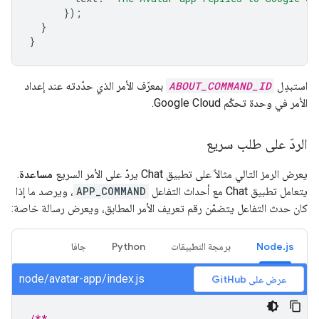
});
}
}
استبدِل
ABOUT_COMMAND_ID
بمعرّف الأمر الذي حدّدته عند إعداد
الأمر في وحدة تحكّم Google Cloud.
الردّ على طلب سريع
يعرض الرمز التالي مثالاً على تطبيق Chat يردّ على الأمر السريع
مساعدة
.
يتعامل تطبيق Chat مع أحداث التفاعل
APP_COMMAND
، ويرصد ما إذا
كان حدث التفاعل يتضمّن رقم تعريف الأمر المطابق، ويعرض رسالة خاصة:
Node.js
برمجة التطبيقات
Python
جافا
node/avatar-app/index.js
عرض على GitHub
/**