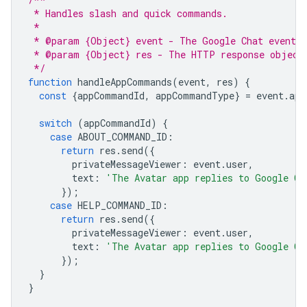
 * Handles slash and quick commands.
 *
 * @param {Object} event - The Google Chat event.
 * @param {Object} res - The HTTP response object
 */
function
handleAppCommands
(
event
,
res
)
{
const
{
appCommandId
,
appCommandType
}
=
event
.
app
switch
(
appCommandId
)
{
case
ABOUT_COMMAND_ID
:
return
res
.
send
({
privateMessageViewer
:
event
.
user
,
text
:
'The Avatar app replies to Google Ch
});
case
HELP_COMMAND_ID
:
return
res
.
send
({
privateMessageViewer
:
event
.
user
,
text
:
'The Avatar app replies to Google Ch
});
}
}