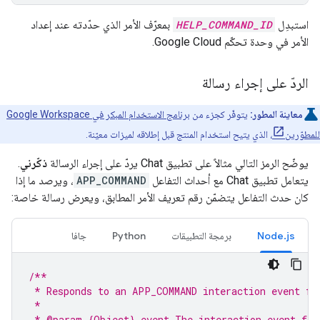
استبدِل
HELP_COMMAND_ID
بمعرّف الأمر الذي حدّدته عند إعداد
الأمر في وحدة تحكّم Google Cloud.
الردّ على إجراء رسالة
معاينة المطور:
يتوفّر كجزء من
برنامج الاستخدام المبكر في Google Workspace
للمطوّرين
، الذي يتيح استخدام المنتج قبل إطلاقه لميزات معيّنة.
يوضّح الرمز التالي مثالاً على تطبيق Chat يردّ على إجراء الرسالة
ذكّرني
.
يتعامل تطبيق Chat مع أحداث التفاعل
APP_COMMAND
، ويرصد ما إذا
كان حدث التفاعل يتضمّن رقم تعريف الأمر المطابق، ويعرض رسالة خاصة:
Node.js
برمجة التطبيقات
Python
جافا
/**
 * Responds to an APP_COMMAND interaction event fr
 *
 * @param {Object} event The interaction event fro