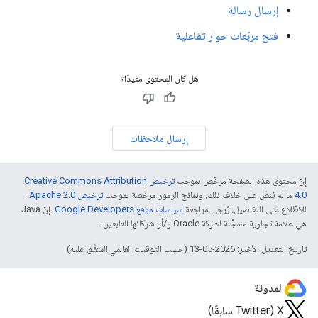
إرسال رسالة
فتح مربّعات حوار تفاعلية
هل كان المحتوى مفيدًا؟
إرسال ملاحظات
إنّ محتوى هذه الصفحة مرخّص بموجب
ترخيص Creative Commons Attribution
4.0‏
ما لم يُنصّ على خلاف ذلك، ونماذج الرموز مرخّصة بموجب
ترخيص Apache 2.0‏
.
للاطّلاع على التفاصيل، يُرجى مراجعة
سياسات موقع Google Developers‏
. إنّ Java
هي علامة تجارية مسجَّلة لشركة Oracle و/أو شركائها التابعين.
تاريخ التعديل الأخير: 2026-05-13 (حسب التوقيت العالمي المتفَّق عليه)
المدونة
‫X ‏(Twitter سابقًا)