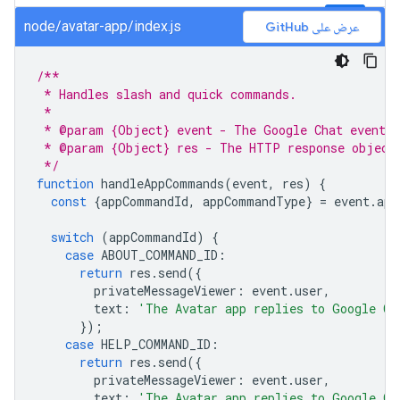
node/avatar-app/index.js
عرض على GitHub
/**
 * Handles slash and quick commands.
 *
 * @param {Object} event - The Google Chat event.
 * @param {Object} res - The HTTP response object
 */
function
handleAppCommands
(
event
,
res
)
{
const
{
appCommandId
,
appCommandType
}
=
event
.
app
switch
(
appCommandId
)
{
case
ABOUT_COMMAND_ID
:
return
res
.
send
({
privateMessageViewer
:
event
.
user
,
text
:
'The Avatar app replies to Google Ch
});
case
HELP_COMMAND_ID
:
return
res
.
send
({
privateMessageViewer
:
event
.
user
,
text
:
'The Avatar app replies to Google Ch