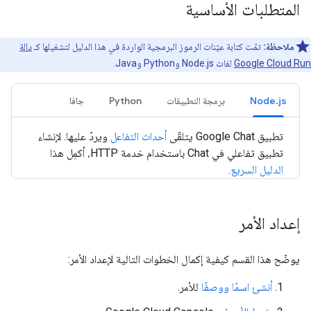
المتطلبات الأساسية
ملاحظة:
تمّت كتابة عيّنات الرموز البرمجية الواردة في هذا الدليل لتشغيلها كـ
دالة
Google Cloud Run
لغات Node.js وPython وJava.
Node.js
برمجة التطبيقات
Python
جافا
تطبيق Google Chat يتلقّى
أحداث التفاعل
ويردّ عليها. لإنشاء
تطبيق تفاعلي في Chat باستخدام خدمة HTTP، أكمِل هذا
الدليل السريع
.
إعداد الأمر
يوضّح هذا القسم كيفية إكمال الخطوات التالية لإعداد الأمر:
أنشئ اسمًا ووصفًا
للأمر.