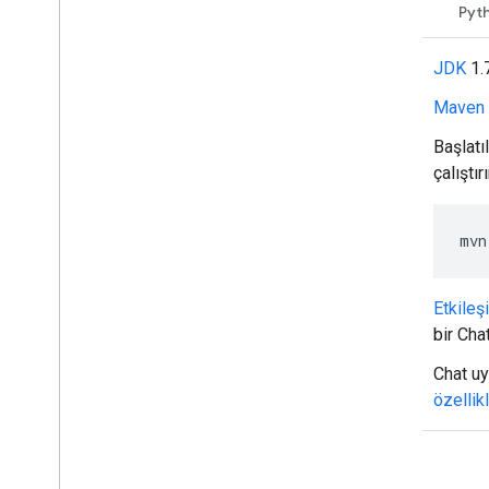
Java
Pyt
dönüştürme
Google Workspace Marketplace'te
JDK
1.
yayınlama
Maven
Chat uygulamalarını Google
Workspace Marketplace'te
yayınlama
Başlatı
Herkese açık Chat uygulamaları için
çalıştırı
işlem ve inceleme şartları
Yayınlanan Chat uygulamalarını
sürdürme
mvn
Bir uygulamayı devre dışı bırakma veya
silme
Etkileşi
Google Workspace yöneticisi olarak
bir Cha
Chat'i yönetme
Genel bakış
Chat uy
Kuruluşunuzda alan arama ve yönetme
özellik
Bir alanı belirli kullanıcılar tarafından
bulunabilir hale getirme
Kuruluşunuzu Chat'e taşıyın