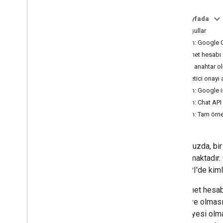
yapma
Uygulama olarak kimlik doğrulama
Bu sayfada
Chat'ten gelen istekleri doğrulama
Ön koşullar
Chat uygulamaları için ayrıntılı OAuth
1. adım: Google 
izinlerini yönetme
Hizmet hesabı
Chat API'yi çağırma
Özel anahtar o
Yönetici onayı
Plan
2. adım: Google is
Kullanıcılarınızın ihtiyaçlarını belirleyin
3. adım: Chat API
Tüm kullanıcı yolculuklarını tanımlayın
4. adım: Tam örneğ
Chat uygulaması mimarisi seçin
Kullanıcı etkileşimlerini tasarlama
Bu kılavuzda, bi
Derleme
açıklanmaktadır.
Mesaj gönderme ve yönetme
Chat API'de kiml
Alanlarla çalışma
Alanları bölümler halinde düzenleme
Bir hizmet hesab
Alanlarda üyeleri yönetme
alana üye olması
Mesajlara tepki verme
alanın üyesi olm