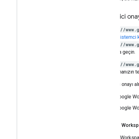
Yönetici ona
https://www.
Google istemci ki
https://www.
2. adıma geçin.
https://www.
uygulamanızın t
Yönetici onayı a
Google Wor
Google Wo
Google Workspa
Google Workspace