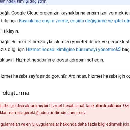
lanındaki kimliği değiştirin.
bağlı: Google Cloud projenizin kaynaklarına erişim izni vermek içi
ı bilgi için
Kaynaklara erişim verme, erişimi değiştirme ve iptal e
m
'ı tıklayın.
bağlı: Bu hizmet hesabıyla işlemleri yönetebilecek ve gerçekleştire
zla bilgi için
Hizmet hesabı kimliğine bürünmeyi yönetme
başl
 tıklayın. Hizmet hesabının e-posta adresini not edin.
izmet hesabı sayfasında görünür. Ardından, hizmet hesabı için öz
r oluşturma
sitlik için dışa aktarılmış bir hizmet hesabı anahtarı kullanılmaktadır. Öz
klanmaması gerektiğinden üretimde önerilmez.
gulamaları ve en iyi uygulamalar hakkında daha fazla bilgi edinmek için