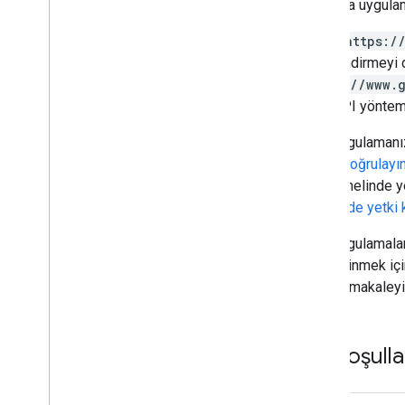
Özel emojilerle çalışma
durumda uygulama
Ekleri yükleme ve indirme
Adları
https:/
Kullanıcılarla etkileşim kurma
yetkilendirmeyi 
Google Chat'teki etkinliklerle çalışma
https://www.
Google Chat kullanıcılarını belirleme ve
belirtme
Chat API yöntem
Kullanıcıların müsaitlik durumunu
yönetme
Chat uygulamanız
Uygulanabilir hata mesajları yazın
kimlik doğrulayı
Chat uygulaması örneklerini ve
alan genelinde ye
eğitimlerini keşfedin
genelinde yetki 
Dağıtma
,
test etme ve sorun
Chat uygulamalar
giderme
bilgi edinmek iç
Dağıtım oluşturma ve yönetme
başlıklı makaleyi
Etkileşimli özellikleri test etme
Günlük hataları
Sorun giderme
Ön koşulla
Etkileşimli bir Chat uygulamasını
Google Workspace eklentisine