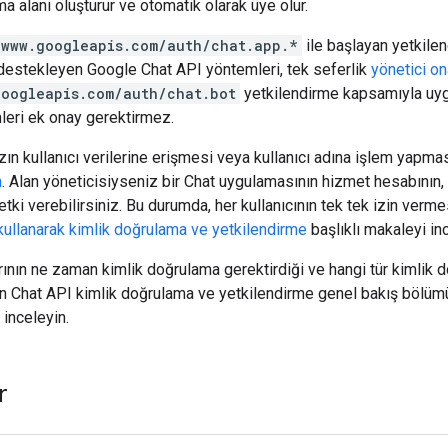
 alanı oluşturur ve otomatik olarak üye olur.
/www.googleapis.com/auth/chat.app.*
ile başlayan yetkile
destekleyen Google Chat API yöntemleri, tek seferlik
yönetici on
googleapis.com/auth/chat.bot
yetkilendirme kapsamıyla uy
leri ek onay gerektirmez.
ın kullanıcı verilerine erişmesi veya kullanıcı adına işlem yapm
n
. Alan yöneticisiyseniz bir Chat uygulamasının hizmet hesabının, ku
tki verebilirsiniz. Bu durumda, her kullanıcının tek tek izin verm
kullanarak kimlik doğrulama ve yetkilendirme
başlıklı makaleyi inc
ının ne zaman kimlik doğrulama gerektirdiği ve hangi tür kimlik d
in Chat API kimlik doğrulama ve yetkilendirme genel bakış bölü
 inceleyin.
r