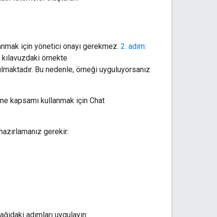
anmak için yönetici onayı gerekmez.
2. adım:
u kılavuzdaki örnekte
lmaktadır. Bu nedenle, örneği uyguluyorsanız
rme kapsamı kullanmak için Chat
hazırlamanız gerekir:
ğıdaki adımları uygulayın: