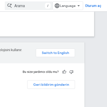
/
Oturum aç
ojisini kullanır.
Bu size yardımcı oldu mu?
Geri bildirim gönderin