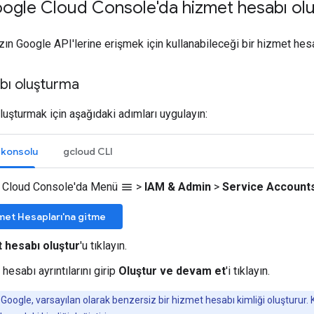
ogle Cloud Console'da hizmet hesabı ol
ın Google API'lerine erişmek için kullanabileceği bir hizmet hesa
bı oluşturma
uşturmak için aşağıdaki adımları uygulayın:
 konsolu
gcloud CLI
 Cloud Console'da Menü
>
IAM & Admin
>
Service Account
menu
met Hesapları'na gitme
 hesabı oluştur
'u tıklayın.
hesabı ayrıntılarını girip
Oluştur ve devam et
'i tıklayın.
 Google, varsayılan olarak benzersiz bir hizmet hesabı kimliği oluşturur.