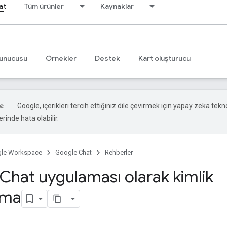
at
Tüm ürünler
Kaynaklar
unucusu
Örnekler
Destek
Kart oluşturucu
Google, içerikleri tercih ettiğiniz dile çevirmek için yapay zeka teknol
rinde hata olabilir.
le Workspace
Google Chat
Rehberler
Chat uygulaması olarak kimlik
ama