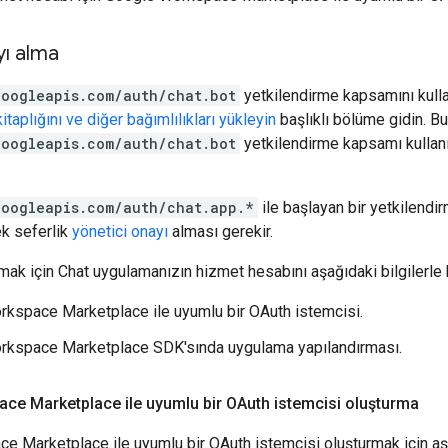
yı alma
googleapis.com/auth/chat.bot
yetkilendirme kapsamını kull
taplığını ve diğer bağımlılıkları yükleyin
başlıklı bölüme gidin. B
googleapis.com/auth/chat.bot
yetkilendirme kapsamı kullanı
googleapis.com/auth/chat.app.*
ile başlayan bir yetkilendi
ek seferlik
yönetici onayı
alması gerekir.
lmak için Chat uygulamanızın hizmet hesabını aşağıdaki bilgilerle 
kspace Marketplace ile uyumlu bir OAuth istemcisi.
rkspace Marketplace SDK'sında uygulama yapılandırması.
ce Marketplace ile uyumlu bir OAuth istemcisi oluşturma
 Marketplace ile uyumlu bir OAuth istemcisi oluşturmak için aşa