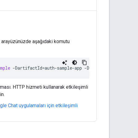
ırı arayüzünüzde aşağıdaki komutu
ample
-
DartifactId
=
auth
-
sample
-
app
-
DarchetypeArtifactId
aması. HTTP hizmeti kullanarak etkileşimli
in.
le Chat uygulamaları için etkileşimli