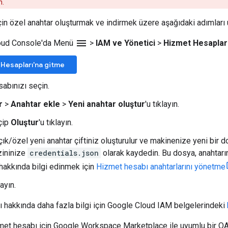
n.
in özel anahtar oluşturmak ve indirmek üzere aşağıdaki adımları 
menu
oud Console'da Menü
>
IAM ve Yönetici
>
Hizmet Hesaplar
Hesapları'na gitme
abınızı seçin.
r
>
Anahtar ekle
>
Yeni anahtar oluştur
'u tıklayın.
eçip
Oluştur
'u tıklayın.
k/özel yeni anahtar çiftiniz oluşturulur ve makinenize yeni bir do
zininize
credentials.json
olarak kaydedin. Bu dosya, anahtarın
akkında bilgi edinmek için
Hizmet hesabı anahtarlarını yönetme
layın.
 hakkında daha fazla bilgi için Google Cloud IAM belgelerindeki
met hesabı için Google Workspace Marketplace ile uyumlu bir OAu