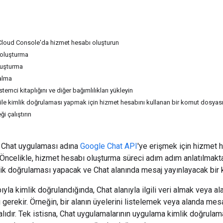
Cloud Console'da hizmet hesabı oluşturun
 oluşturma
luşturma
 alma
temci kitaplığını ve diğer bağımlılıkları yükleyin
 ile kimlik doğrulaması yapmak için hizmet hesabını kullanan bir komut dosyası
i çalıştırın
r Chat uygulaması adına
Google Chat API
'ye erişmek için hizmet 
 Öncelikle, hizmet hesabı oluşturma süreci adım adım anlatılmakta
ik doğrulaması yapacak ve Chat alanında mesaj yayınlayacak bir k
ıyla kimlik doğrulandığında, Chat alanıyla ilgili veri almak veya 
 gerekir. Örneğin, bir alanın üyelerini listelemek veya alanda me
alıdır. Tek istisna, Chat uygulamalarının uygulama kimlik doğrulam