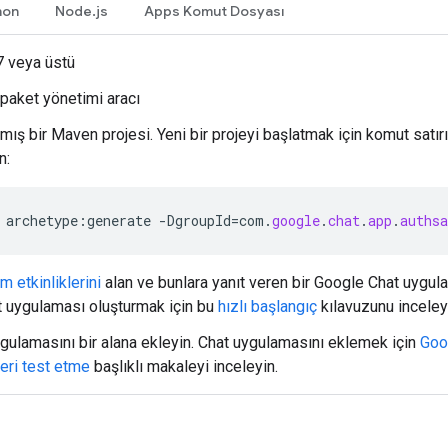
hon
Node.js
Apps Komut Dosyası
7 veya üstü
paket yönetimi aracı
lmış bir Maven projesi. Yeni bir projeyi başlatmak için komut sat
n:
archetype
:
generate
-
DgroupId
=
com
.
google
.
chat
.
app
.
auths
m etkinliklerini
alan ve bunlara yanıt veren bir Google Chat uygul
t uygulaması oluşturmak için bu
hızlı başlangıç
kılavuzunu inceley
gulamasını bir alana ekleyin. Chat uygulamasını eklemek için
Goog
leri test etme
başlıklı makaleyi inceleyin.