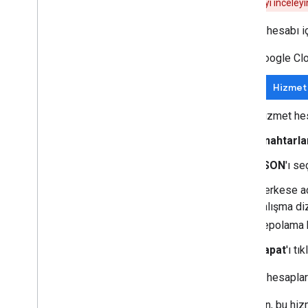
başlıklı makaleyi inceleyi
Hizmet hesabı iç
Google Cl
Hizmet 
Hizmet hes
Anahtarla
JSON
'ı s
Herkese açı
çalışma di
depolama h
Kapat
'ı tık
Hizmet hesapları
Ardından, bu hiz