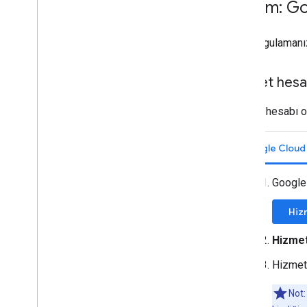
1
.
adım: Go
Chat uygulamanız
Hizmet hesa
Hizmet hesabı ol
Google Cloud
Google
Hiz
Hizmet
Hizmet 
Not: