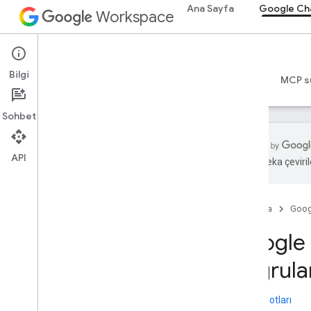
Ana Sayfa
Google Ch
Workspace
Google Chat
Bilgi
Genel bakış
Rehberler
Başvuru Kaynakları
MCP s
Sohbet
API
Yapay zeka çevirile
Başlama
Google Chat ile geliştirme sürecine
genel bakış
Ana Sayfa
Goog
Google Workspace'te geliştirme
Google 
Hızlı başlangıç kılavuzları
Kimlik doğrulaması yapma ve
doğrul
yetkilendirme
Chat ile kimlik doğrulama
Sürüm Notları
Kullanıcı olarak kimlik doğrulaması