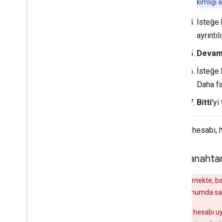
kimliği a
İsteğe 
ayrıntıl
Deva
İsteğe 
Daha fa
Bitti
'yi
Hizmet hesabı, h
Özel anahta
Uyarı:
Bu örnekte, ba
olmayan bir konumda sa
Güvenli hizmet hesabı uy