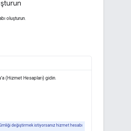
uşturun
bı oluşturun.
s
'a (Hizmet Hesapları) gidin.
 Kimliği değiştirmek istiyorsanız hizmet hesabı