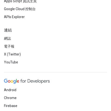
Apps Script 資訊主頁
Google Cloud 控制台
APIs Explorer
連結
網誌
電子報
X (Twitter)
YouTube
Android
Chrome
Firebase