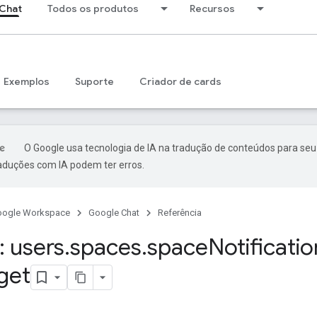
Chat
Todos os produtos
Recursos
Exemplos
Suporte
Criador de cards
O Google usa tecnologia de IA na tradução de conteúdos para seu
raduções com IA podem ter erros.
oogle Workspace
Google Chat
Referência
 users
.
spaces
.
space
Notificatio
get