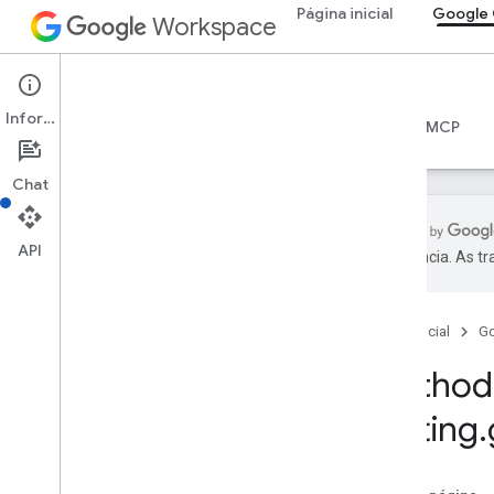
Página inicial
Google 
Workspace
Google Chat
Informações
Visão geral
Guias
Referência
Servidor MCP
Chat
API
preferência. As t
Visão geral
Referência da RPC
Página inicial
G
Referência da REST
Visão geral
Method:
Recursos REST
Setting
.
custom
Emojis
media
espaços