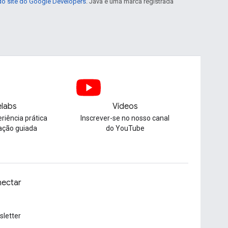
 do site do Google Developers
. Java é uma marca registrada
labs
Vídeos
riência prática
Inscrever-se no nosso canal
ação guiada
do YouTube
ectar
letter