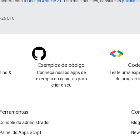
e acordo com a
Licença Apache 2.0
. Para mais detalhes, consulte as
políticas
7-25 UTC.
Exemplos de código
Code
 no X
Conheça nossos apps de
Teste uma expe
exemplo ou copie-os para
de program
criar o seu
Ferramentas
Con
Console do administrador
Blog
Painel do Apps Script
News