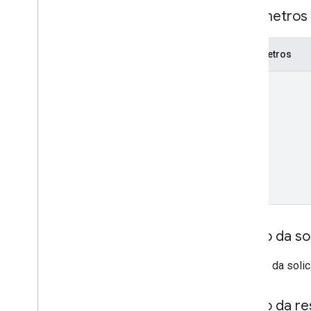
Chat
App
Log
Entry
Parâmetros
Dialog
Event
Type
Referência de dados da unidade
Emoji
Parâmetros
Evento
name
Event
Type
App host
Section
Item
Usuário
Limites e cotas
Corpo da sol
O corpo da solic
Corpo da re