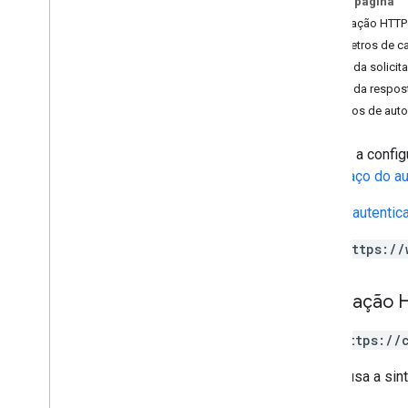
Nesta página
espaços
.
membros
Solicitação HTTP
spaces
.
message
Pins
Parâmetros de c
espaços
.
mensagens
Corpo da solicit
espaços
.
mensagens
.
anexos
Corpo da respos
espaços
.
mensagens
.
reações
Escopos de auto
spaces
.
space
Events
users
.
availability
Recebe a config
users
.
sections
de espaço do au
users
.
sections
.
items
users
.
spaces
Requer
autentic
users
.
spaces
.
space
Notification
Setting
https://
Visão geral
get
Solicitação 
patch
users
.
spaces
.
threads
GET https://
Tipos
O URL usa a sin
App
Command
Type