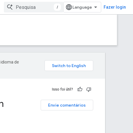
/
Fazer login
 idioma de
Isso foi útil?
n
Envie comentários