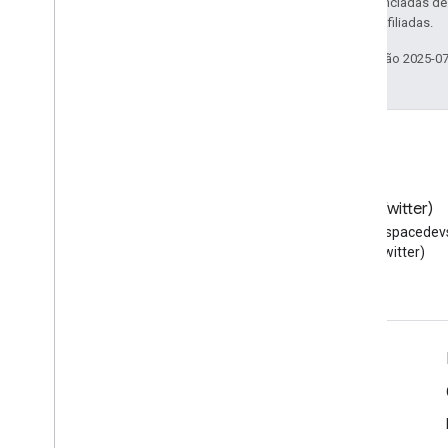
código são licenciadas d
da Oracle e/ou afiliadas.
Última atualização 2025-0
Blog
X (Twitter)
Leia o blog para
Siga @workspacedevs
desenvolvedores do Google
(Twitter)
Workspace
Google Workspace para desenvolvedores
Visão geral da plataforma
Produtos para desenvolvedores