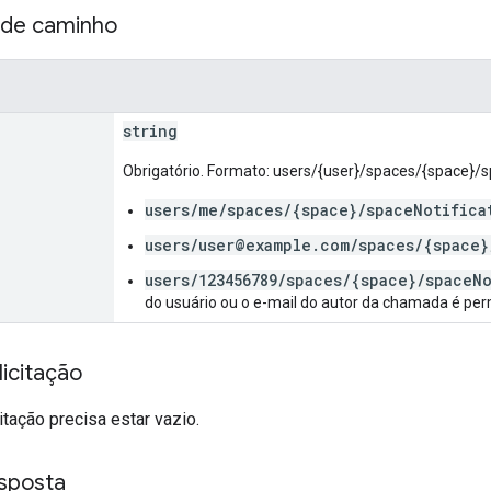
 de caminho
string
Obrigatório. Formato: users/{user}/spaces/{space}/s
users/me/spaces/{space}/spaceNotifica
users/user@example.com/spaces/{space}
users/123456789/spaces/{space}/spaceN
do usuário ou o e-mail do autor da chamada é per
icitação
itação precisa estar vazio.
sposta