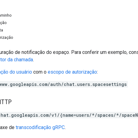
aminho
ação
ta
rização
uração de notificação do espaço. Para conferir um exemplo, con
tor da chamada
.
ação do usuário
com o
escopo de autorização
:
www.googleapis.com/auth/chat.users.spacesettings
HTTP
chat.googleapis.com/v1/{name=users/*/spaces/*/spaceN
taxe de
transcodificação gRPC
.