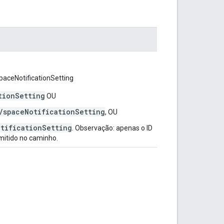
paceNotificationSetting
tionSetting
OU
/spaceNotificationSetting
, OU
otificationSetting
. Observação: apenas o ID
mitido no caminho.