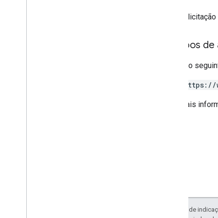
Se a solicitaçã
Escopos de 
Requer o seguin
https://
Para mais infor
Exceto em caso de indicaç