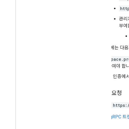
users
.
sections
.
items
htt
users
.
spaces
관리
users
.
spaces
.
space
Notification
Setting
부여
users
.
spaces
.
threads
유형
앱 인증에는 다음
App
Command
Type
채팅 앱 로그 항목
space.pr
대화상자 이벤트 유형
자여야 합니
Drive
Data
Ref
앱 인증에
그림 이모티콘
이벤트
Event
Type
HTTP 요청
호스트 앱
Section
Item
PATCH https:
사용자
URL은
gRPC 
한도 및 할당량