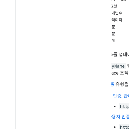
개요
HTTP 요청
완료 가져오기
경로 매개변수
create
쿼리 파라미터
delete
요청 본문
find
Direct
Message
응답 본문
find
Group
Chats
승인 범위
get
list
스페이스를 업데
patch
displayName
search
Workspace 
설정
스페이스
.
멤버
다음
인증
유형을
spaces
.
message
Pins
스페이스
.
메시지
앱 인증
:
관
스페이스
.
메시지
.
첨부파일
htt
spaces
.
messages
.
reactions
spaces
.
space
Events
사용자 인
users
.
availability
htt
users
.
sections