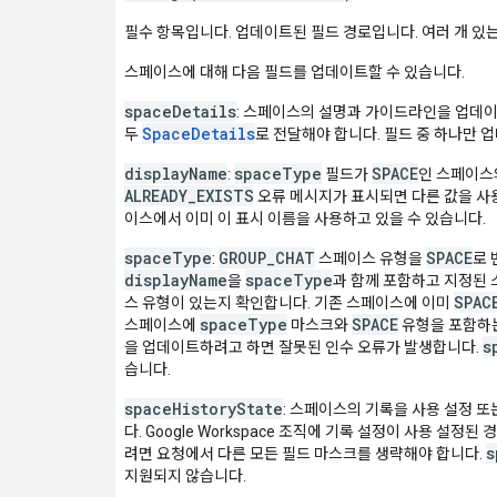
필수 항목입니다. 업데이트된 필드 경로입니다. 여러 개 있
스페이스에 대해 다음 필드를 업데이트할 수 있습니다.
spaceDetails
: 스페이스의 설명과 가이드라인을 업데
SpaceDetails
두
로 전달해야 합니다. 필드 중 하나만 
displayName
spaceType
SPACE
:
필드가
인 스페이스
ALREADY_EXISTS
오류 메시지가 표시되면 다른 값을 사용해 
이스에서 이미 이 표시 이름을 사용하고 있을 수 있습니다.
spaceType
GROUP_CHAT
SPACE
:
스페이스 유형을
로 
displayName
spaceType
을
과 함께 포함하고 지정된 
SPAC
스 유형이 있는지 확인합니다. 기존 스페이스에 이미
spaceType
SPACE
스페이스에
마스크와
유형을 포함하는
s
을 업데이트하려고 하면 잘못된 인수 오류가 발생합니다.
습니다.
spaceHistoryState
: 스페이스의 기록을 사용 설정 
다. Google Workspace 조직에 기록 설정이 사용 설
s
려면 요청에서 다른 모든 필드 마스크를 생략해야 합니다.
지원되지 않습니다.