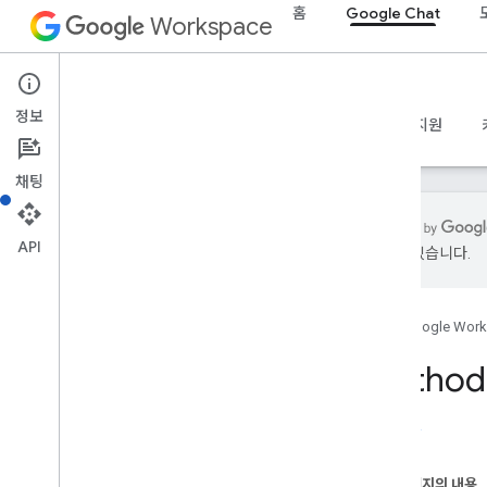
홈
Google Chat
Workspace
Google Chat
정보
개요
가이드
참조
MCP 서버
샘플
지원
채팅
API
있을 수 있습니다.
개요
RPC 참조
홈
Google Wor
REST 참조
개요
Method:
REST 리소스
custom
Emojis
출시 노트
media
스페이스
이 페이지의 내용