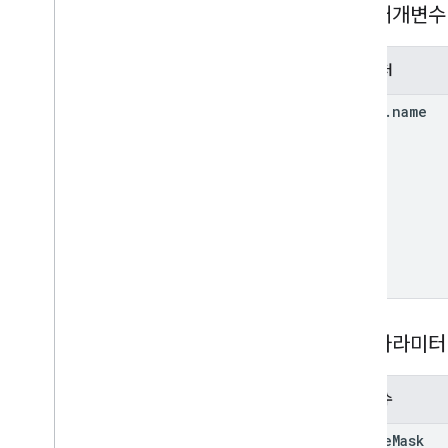
경로 매개변수
파라미터
space
.
name
쿼리 파라미터
매개변수
update
Mask