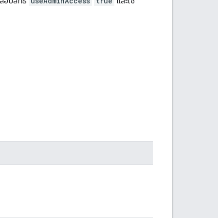
จสอบสิทธิ์
useAdminAccess
true
และใช้