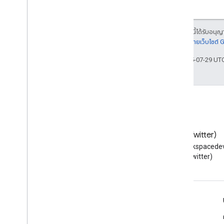
เนื้อหาของหน้าเว็บนี้ได้รับอนุ
รายละเอียดที่
นโยบายเว็บไซต์
อัปเดตล่าสุด 2025-07-29 UT
บล็อก
X (Twitter)
อ่านบล็อกของนักพัฒนาซอฟต์แวร์
ติดตาม @workspacedev
Google Workspace
(Twitter)
Google Workspace สําหรับนักพัฒนาซอฟต์แวร์
ภาพรวมของแพลตฟอร์ม