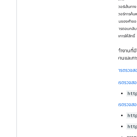
ภาพรวม
พารามิเตอร์เส้นทาง
นําเข้าเสร็จสมบูรณ์
พารามิเตอร์การค้น
สร้าง
เนื้อความของคำขอ
ลบ
เนื้อหาการตอบกลับ
ค้นหาข้อความส่วนตัว
ขอบเขตการให้สิทธิ์
find
Group
Chats
ดาวน์โหลด
ลบพื้นที่ทำงานที่
ลิสต์
พื้นที่ทำงานและการ
แพตช์
รองรับ
การตรวจสอบ
ค้นหา
ตั้งค่า
การตรวจสอบ
สมาชิกพื้นที่ทํางาน
spaces
.
message
Pins
htt
ข้อความพื้นที่
การตรวจสอบส
การเว้นวรรคข้อความ
Spaces
.
messages
.
reactions
htt
spaces
.
space
Events
htt
users
.
availability
users
.
sections