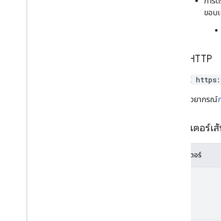
การตร
users
.
sections
.
items
ขอบเข
users
.
spaces
users
.
spaces
.
space
Notification
Setting
users
.
spaces
.
threads
คำขอ HTTP
ประเภท
DELETE https
App
Command
Type
รายการแอปของ Chat
App
URL ใช้ไวยากรณ์
ประเภทเหตุการณ์ในกล่องโต้ตอบ
การอ้างอิงข้อมูล
พารามิเตอร์เส
อีโมจิ
กิจกรรม
พารามิเตอร์
ประเภทกิจกรรม
แอปโฮสต์
name
Section
Item
ผู้ใช้
ขีดจำกัดและโควต้า