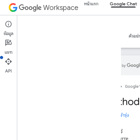
หน้าแรก
Google Chat
Workspace
Google Chat
ข้อมูล
ภาพรวม
คำแนะนำ
ข้อมูลอ้างอิง
เซิร์ฟเวอร์ MCP
ตัวอย่
แชท
API
ภาพรวม
หน้าแรก
Google
การอ้างอิง RPC
ข้อมูลอ้างอิง REST
Method:
ภาพรวม
ทรัพยากรของ REST
บันทึกประจำรุ่น
custom
Emojis
สื่อ
ในหน้านี้
Space
คำขอ HTTP