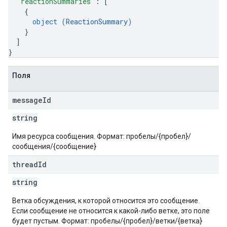
"reactionSummaries"
: 
[
{
object (
ReactionSummary
)
}
]
}
Поля
message
Id
string
Имя ресурса сообщения. Формат: пробелы/{пробел}/
сообщения/{сообщение}
thread
Id
string
Ветка обсуждения, к которой относится это сообщение.
Если сообщение не относится к какой-либо ветке, это поле
будет пустым. Формат: пробелы/{пробел}/ветки/{ветка}