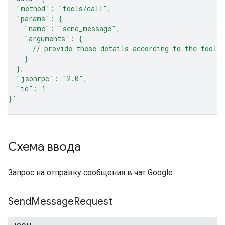
  "method": "tools/call",
  "params": {
    "name": "send_message",
    "arguments": {
      // provide these details according to the tool 
    }
  },
  "jsonrpc": "2.0",
  "id": 1
}'
Схема ввода
Запрос на отправку сообщения в чат Google.
Send
Message
Request