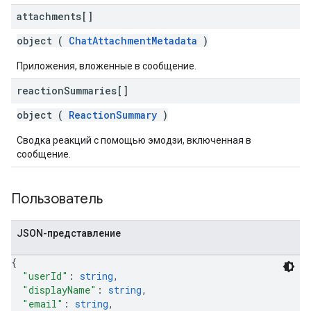
attachments[]
object (
ChatAttachmentMetadata
)
Приложения, вложенные в сообщение.
reaction
Summaries[]
object (
ReactionSummary
)
Сводка реакций с помощью эмодзи, включенная в
сообщение.
Пользователь
JSON-представление
{
"userId"
: 
string
,
"displayName"
: 
string
,
"email"
: 
string
,