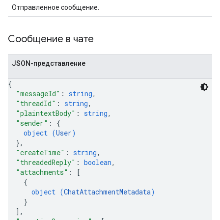
Отправленное сообщение.
Сообщение в чате
JSON-представление
{
"messageId"
: 
string
,
"threadId"
: 
string
,
"plaintextBody"
: 
string
,
"sender"
: 
{
object (
User
)
}
,
"createTime"
: 
string
,
"threadedReply"
: 
boolean
,
"attachments"
: 
[
{
object (
ChatAttachmentMetadata
)
}
]
,