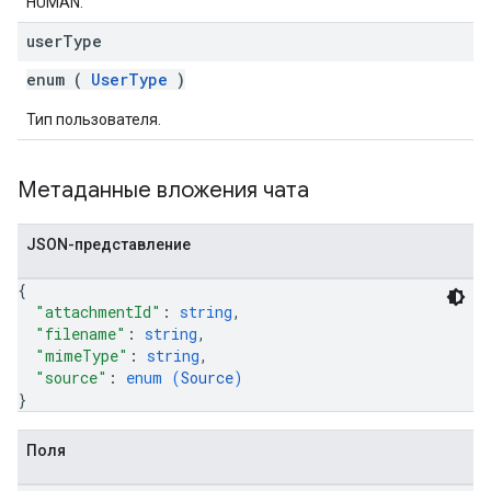
HUMAN.
user
Type
enum (
UserType
)
Тип пользователя.
Метаданные вложения чата
JSON-представление
{
"attachmentId"
: 
string
,
"filename"
: 
string
,
"mimeType"
: 
string
,
"source"
: 
enum (
Source
)
}
Поля