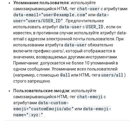
Упоминание пользователя:
используйте
chat-user
самозакрывающийся HTML-тег
с атрибутами
data-email="user@example.com"
data-
или
user="users/USER_ID"
. Предпочтительнее
data-user
USER_ID
использовать атрибут
с
, если он
известен, в противном случае используйте атрибут data-
email с адресом электронной почты пользователя. При
data-user
использовании атрибута
обязательно
включите префикс users/, который отображается в
значениях, возвращаемых другими инструментами.
Примечание: допускается не более 10 упоминаний в
одном сообщении. Упоминание всех пользователей
@all
users/all
(например, с помощью
или HTML-тега
)
строго запрещено.
Пользовательские эмодзи:
используйте
chat-emoji
самозакрывающийся HTML-тег
с
data-custom-
атрибутами
emoji="customEmojis/abc"
data-emoji-
или
name=":xyz:"
.