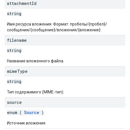
attachment
Id
string
Имя ресурса вложения. Формат: пробелы/{пробел}/
сообщения/{сообщение}/вложения/{вложение}.
filename
string
Название вложенного файла.
mime
Type
string
Тип содержимого (MIME-тип).
source
enum (
Source
)
Источник вложения.