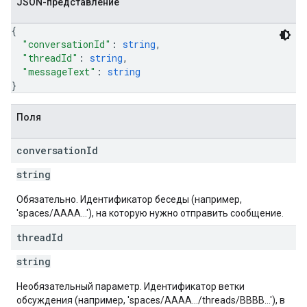
JSON-представление
{
"conversationId"
: 
string
,
"threadId"
: 
string
,
"messageText"
: 
string
}
Поля
conversation
Id
string
Обязательно. Идентификатор беседы (например,
'spaces/AAAA...'), на которую нужно отправить сообщение.
thread
Id
string
Необязательный параметр. Идентификатор ветки
обсуждения (например, 'spaces/AAAA.../threads/BBBB...'), в