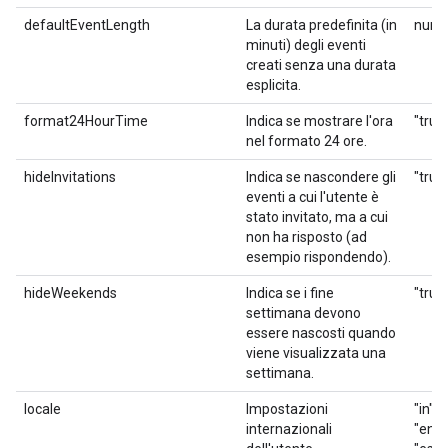
defaultEventLength
La durata predefinita (in
numer
minuti) degli eventi
creati senza una durata
esplicita.
format24HourTime
Indica se mostrare l'ora
"true"
nel formato 24 ore.
hideInvitations
Indica se nascondere gli
"true"
eventi a cui l'utente è
stato invitato, ma a cui
non ha risposto (ad
esempio rispondendo).
hideWeekends
Indica se i fine
"true"
settimana devono
essere nascosti quando
viene visualizzata una
settimana.
locale
Impostazioni
"in", 
internazionali
"en_G