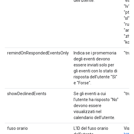
dell'utente.
"es_41
"lv", "
"pt_BR
"sl", "
"ru", 
"ar", "
"zh_T
"ko"
remindOnRespondedEventsOnly
Indica se i promemoria
"true"
degli eventi devono
essere inviati solo per
gli eventi con lo stato di
risposta dell'utente "Sì"
e "Forse".
showDeclinedEvents
Se gli eventi a cui
"true"
l'utente ha risposto "No"
devono essere
visualizzati nel
calendario dell'utente.
fuso orario
L'ID del fuso orario
Visit