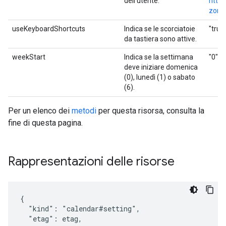
dell'utente.
http:
zone
useKeyboardShortcuts
Indica se le scorciatoie
"true"
da tastiera sono attive.
weekStart
Indica se la settimana
"0", "
deve iniziare domenica
(0), lunedì (1) o sabato
(6).
Per un elenco dei
metodi
per questa risorsa, consulta la
fine di questa pagina.
Rappresentazioni delle risorse
{

  "kind": "calendar#setting",

  "etag": 
etag
,
