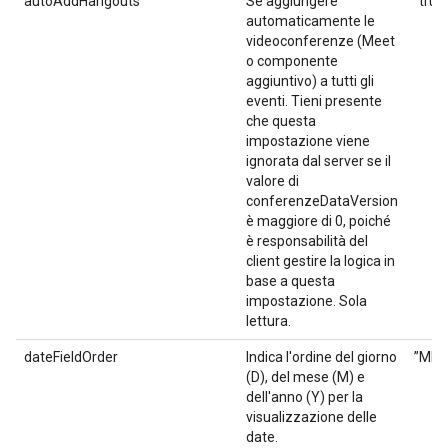
autoAddHangouts
Se aggiungere
"true"
automaticamente le
videoconferenze (Meet
o componente
aggiuntivo) a tutti gli
eventi. Tieni presente
che questa
impostazione viene
ignorata dal server se il
valore di
conferenzeDataVersion
è maggiore di 0, poiché
è responsabilità del
client gestire la logica in
base a questa
impostazione. Sola
lettura.
dateFieldOrder
Indica l'ordine del giorno
”MDY
(D), del mese (M) e
dell'anno (Y) per la
visualizzazione delle
date.