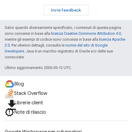
Invia feedback
Salvo quando diversamente specificato, i contenuti di questa pagina
sono concessi in base alla
licenza Creative Commons Attribution 4.0
,
mentre gli esempi di codice sono concessi in base alla
licenza Apache
2.0
. Per ulteriori dettagli, consulta le
norme del sito di Google
Developers
. Java è un marchio registrato di Oracle e/o delle sue
consociate.
Ultimo aggiornamento 2026-05-12 UTC.
Blog
Stack Overflow
file_download
Librerie client
Note di rilascio