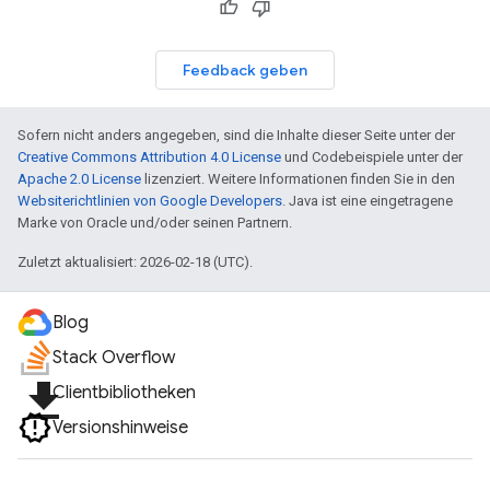
Feedback geben
Sofern nicht anders angegeben, sind die Inhalte dieser Seite unter der
Creative Commons Attribution 4.0 License
und Codebeispiele unter der
Apache 2.0 License
lizenziert. Weitere Informationen finden Sie in den
Websiterichtlinien von Google Developers
. Java ist eine eingetragene
Marke von Oracle und/oder seinen Partnern.
Zuletzt aktualisiert: 2026-02-18 (UTC).
Blog
Stack Overflow
file_download
Clientbibliotheken
Versionshinweise