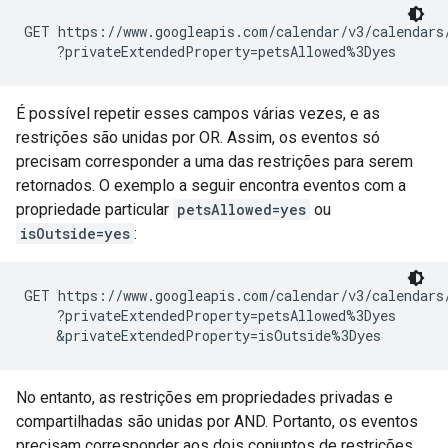
GET https://www.googleapis.com/calendar/v3/calendars
    ?privateExtendedProperty=petsAllowed%3Dyes
É possível repetir esses campos várias vezes, e as
restrições são unidas por OR. Assim, os eventos só
precisam corresponder a uma das restrições para serem
retornados. O exemplo a seguir encontra eventos com a
propriedade particular
petsAllowed=yes
ou
isOutside=yes
:
GET https://www.googleapis.com/calendar/v3/calendars
    ?privateExtendedProperty=petsAllowed%3Dyes

    &privateExtendedProperty=isOutside%3Dyes
No entanto, as restrições em propriedades privadas e
compartilhadas são unidas por AND. Portanto, os eventos
precisam corresponder aos dois conjuntos de restrições