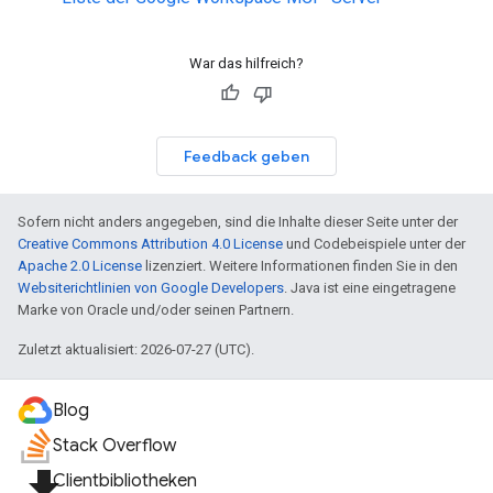
War das hilfreich?
Feedback geben
Sofern nicht anders angegeben, sind die Inhalte dieser Seite unter der
Creative Commons Attribution 4.0 License
und Codebeispiele unter der
Apache 2.0 License
lizenziert. Weitere Informationen finden Sie in den
Websiterichtlinien von Google Developers
. Java ist eine eingetragene
Marke von Oracle und/oder seinen Partnern.
Zuletzt aktualisiert: 2026-07-27 (UTC).
Blog
Stack Overflow
file_download
Clientbibliotheken