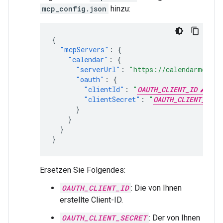
mcp_config.json
hinzu:
{
"mcpServers"
:
{
"calendar"
:
{
"serverUrl"
:
"https://calendarmcp.go
"oauth"
:
{
"clientId"
:
"
OAUTH_CLIENT_ID
"
,
"clientSecret"
:
"
OAUTH_CLIENT_SECR
}
}
}
}
Ersetzen Sie Folgendes:
OAUTH_CLIENT_ID
: Die von Ihnen
erstellte Client-ID.
OAUTH_CLIENT_SECRET
: Der von Ihnen