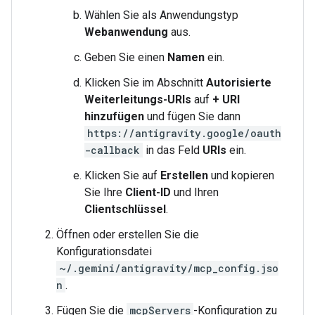
Wählen Sie als Anwendungstyp
Webanwendung
aus.
Geben Sie einen
Namen
ein.
Klicken Sie im Abschnitt
Autorisierte
Weiterleitungs-URIs
auf
+ URI
hinzufügen
und fügen Sie dann
https://antigravity.google/oauth
-callback
in das Feld
URIs
ein.
Klicken Sie auf
Erstellen
und kopieren
Sie Ihre
Client-ID
und Ihren
Clientschlüssel
.
Öffnen oder erstellen Sie die
Konfigurationsdatei
~/.gemini/antigravity/mcp_config.jso
n
.
Fügen Sie die
mcpServers
-Konfiguration zu