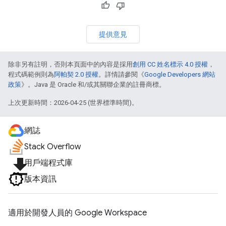
提供意見
除非另有註明，否則本頁面中的內容是採用
創用 CC 姓名標示 4.0 授權
，
程式碼範例則為
阿帕契 2.0 授權
。詳情請參閱《
Google Developers 網站
政策
》。Java 是 Oracle 和/或其關聯企業的註冊商標。
上次更新時間：2026-04-25 (世界標準時間)。
網誌
Stack Overflow
file_download
用戶端程式庫
版本資訊
適用於開發人員的 Google Workspace