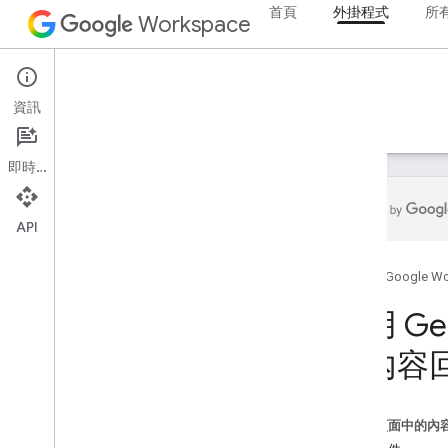
首頁
外掛程式
所
Workspace
Add-ons
資訊
總覽
指南
參考資料
範例
支援
即時通訊
API
總覽
首頁
Google W
Google Workspace 外掛程式
使用 G
Google Chat 應用程式程式碼研究室
中的 AI 概念
話內容
使用 Gemini 分析及標示 Gmail 郵件
在 Chat 聊天室中透過 AI 回答問題
將 Gemini Enterprise 代理程式與
這個頁面中的內
Google Workspace 整合