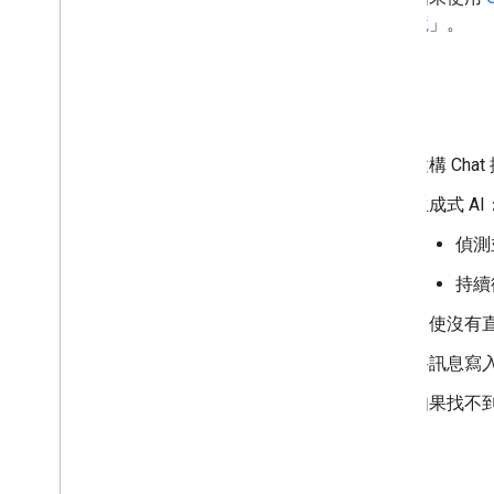
境
」。
目標
建構 Ch
生成式 AI
偵測
持續
即使沒有直
將訊息寫入
如果找不到
架構