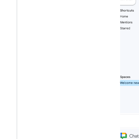
Git
Hub OAuth 2
.
0 Apps Script 程式庫