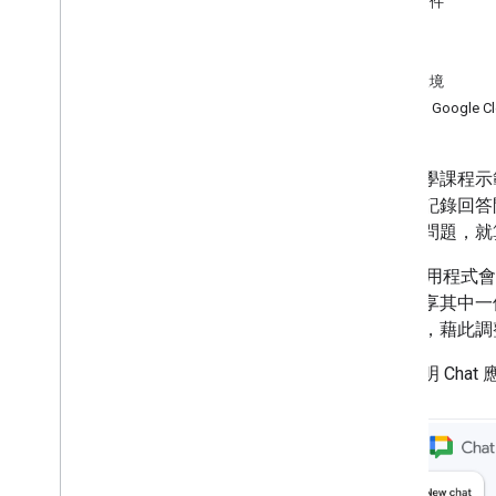
必要條件
將 Vertex AI 代理與 Google
目標
Workspace 整合
架構
在 Chat 聊天室中管理專案
準備環境
透過 Google Workspace 存取的 AI 代理
程式規劃旅遊行程
建立 Google C
回應事件 (使用者驗證)
預覽 Google 圖書中的連結
這則教學課程示範如何
複製巨集
的對話記錄回答問題。
取得小組成員詳細資訊
發布的問題，就
在 Chat 聊天室中安排會議
翻譯文字
Chat 應用
然後分享其中一個
編輯器外掛程式
續訓練，藉此調
清除試算表中的資料
在簡報中顯示進度列
以下說明 Cha
Node
.
js 程式碼研究室
學習資源
Git
Hub 程式碼範例