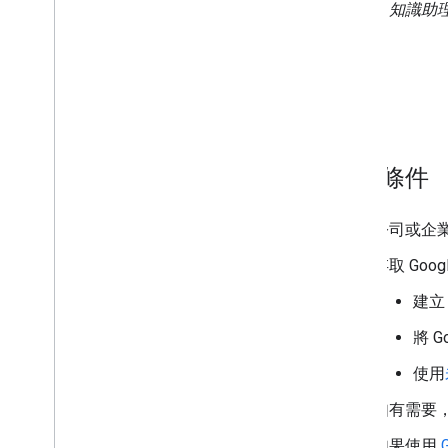
圖 3.
AI 知識助理
必要條件
公司或企
存取 Goo
建立 
將 
使用
如有需要，請
如果使用