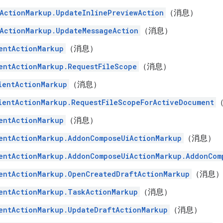
ActionMarkup.UpdateInlinePreviewAction
（消息）
ActionMarkup.UpdateMessageAction
（消息）
entActionMarkup
（消息）
entActionMarkup.RequestFileScope
（消息）
ientActionMarkup
（消息）
ientActionMarkup.RequestFileScopeForActiveDocument
entActionMarkup
（消息）
entActionMarkup.AddonComposeUiActionMarkup
（消息）
entActionMarkup.AddonComposeUiActionMarkup.AddonCom
entActionMarkup.OpenCreatedDraftActionMarkup
（消息
entActionMarkup.TaskActionMarkup
（消息）
entActionMarkup.UpdateDraftActionMarkup
（消息）