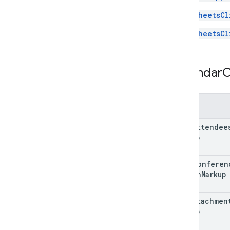
SheetsCl
SheetsCl
Calendar
C
字段
edit
Attendee
Markup
edit
Conferen
Action
Markup
add
Attachmen
Markup