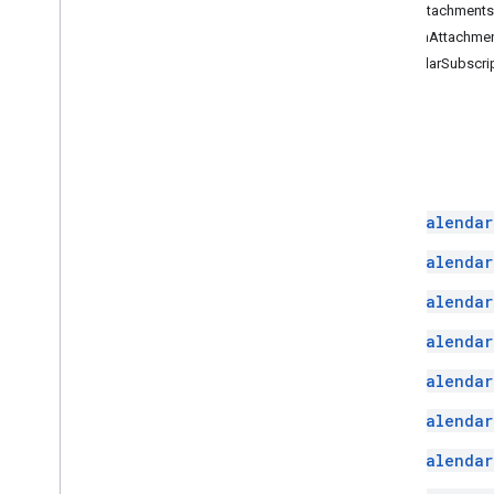
概览
AddAttachments
apps
.
extensions
.
markup
AddonAttachme
google
.
apps
.
card
.
v1
CalendarSubscri
google
.
apps
.
script
.
type
google
.
cloud
.
gsuiteaddons
.
v1
google
.
type
索引
其他 REST 和 RPC 资源
审核日志记录
Calendar
Calendar
Apps 脚本资源
银行卡服务
Calendar
Google Workspace 插件清单
Calendar
日历会议数据服务
Calendar
Calendar
Calendar