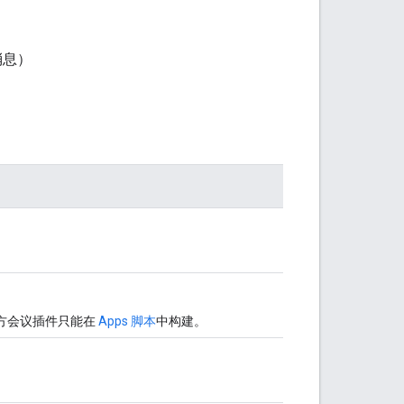
消息）
三方会议插件只能在
Apps 脚本
中构建。