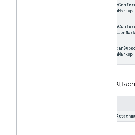
create
Confer
Action
Markup
create
Confer
Url
Action
Mar
calendar
Subs
Action
Markup
Add
Attac
字段
addon
Attachm