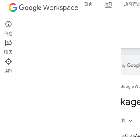
首页
插件
所有产
Workspace
Add-ons
信息
概览
指南
参考文档
示例
支持
聊天
API
概览
首页
Google W
REST 资源
Packag
概览
projects
projects
.
deploys
本页内容
索引
RPC 资源
CalendarClientA