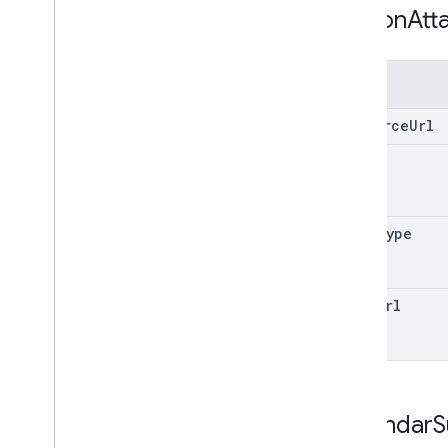
Addon
Att
字段
resource
Url
title
mime
Type
icon
Url
Calendar
S