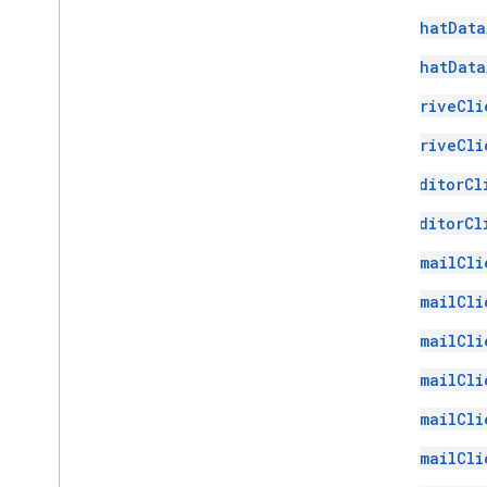
ChatData
ChatData
DriveCli
DriveCli
EditorCl
EditorCl
GmailCli
GmailCli
GmailCli
GmailCli
GmailCli
GmailCli