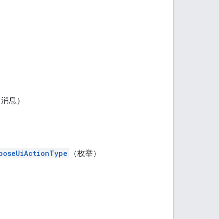
（消息）
poseUiActionType
（枚举）
）