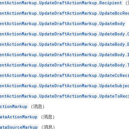
entActionMarkup.UpdateDraftActionMarkup.Recipient
（
entActionMarkup.UpdateDraftActionMarkup.UpdateBccRe
entActionMarkup.UpdateDraftActionMarkup.UpdateBody
entActionMarkup.UpdateDraftActionMarkup.UpdateBody.
entActionMarkup.UpdateDraftActionMarkup.UpdateBody.
entActionMarkup.UpdateDraftActionMarkup.UpdateBody.
entActionMarkup.UpdateDraftActionMarkup.UpdateBody.
entActionMarkup.UpdateDraftActionMarkup.UpdateCcRec
entActionMarkup.UpdateDraftActionMarkup.UpdateSubje
entActionMarkup.UpdateDraftActionMarkup.UpdateToRec
ctionMarkup
（消息）
ataActionMarkup
（消息）
ataSourceMarkup
（消息）