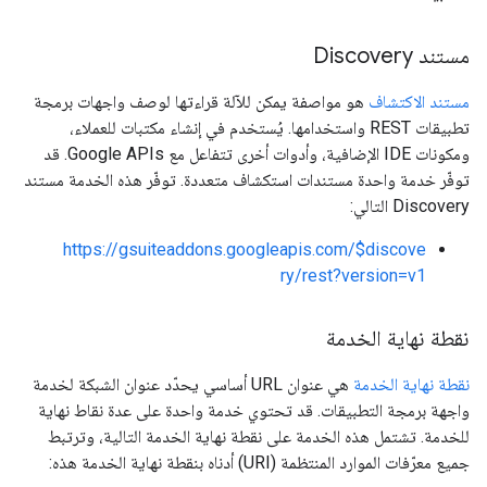
مستند Discovery
مستند الاكتشاف
هو مواصفة يمكن للآلة قراءتها لوصف واجهات برمجة
تطبيقات REST واستخدامها. يُستخدم في إنشاء مكتبات للعملاء،
ومكونات IDE الإضافية، وأدوات أخرى تتفاعل مع Google APIs. قد
توفّر خدمة واحدة مستندات استكشاف متعددة. توفّر هذه الخدمة مستند
Discovery التالي:
https://gsuiteaddons.googleapis.com/$discove
ry/rest?version=v1
نقطة نهاية الخدمة
نقطة نهاية الخدمة
هي عنوان URL أساسي يحدّد عنوان الشبكة لخدمة
واجهة برمجة التطبيقات. قد تحتوي خدمة واحدة على عدة نقاط نهاية
للخدمة. تشتمل هذه الخدمة على نقطة نهاية الخدمة التالية، وترتبط
جميع معرّفات الموارد المنتظمة (URI) أدناه بنقطة نهاية الخدمة هذه: