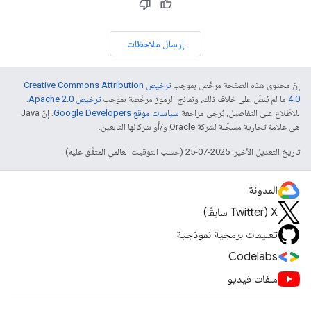
إرسال ملاحظات
إنّ محتوى هذه الصفحة مرخّص بموجب
ترخيص Creative Commons Attribution
4.0‏
ما لم يُنصّ على خلاف ذلك، ونماذج الرموز مرخّصة بموجب
ترخيص Apache 2.0‏
.
للاطّلاع على التفاصيل، يُرجى مراجعة
سياسات موقع Google Developers‏
. إنّ Java
هي علامة تجارية مسجَّلة لشركة Oracle و/أو شركائها التابعين.
تاريخ التعديل الأخير: 2025-07-25 (حسب التوقيت العالمي المتفَّق عليه)
المدونة
‫X ‏(Twitter سابقًا)
تعليمات برمجية نموذجية
Codelabs
ملفات فيديو