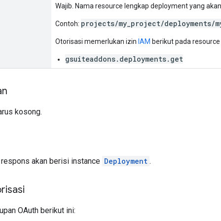
Wajib. Nama resource lengkap deployment yang akan
projects/my_project/deployments/m
Contoh:
Otorisasi memerlukan izin
IAM
berikut pada resource
gsuiteaddons.deployments.get
an
arus kosong.
si respons akan berisi instance
Deployment
.
risasi
pan OAuth berikut ini: