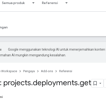
Semua produk
Referensi
ngan
Google menggunakan teknologi AI untuk menerjemahkan konten
rjemahan AI mungkin mengandung kesalahan.
e Workspace
Pengaya
Add-ons
Referensi
 projects
.
deployments
.
get
ni