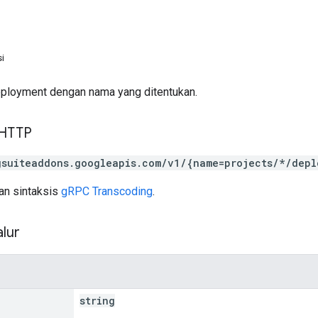
i
ployment dengan nama yang ditentukan.
 HTTP
gsuiteaddons.googleapis.com/v1/{name=projects/*/depl
n sintaksis
gRPC Transcoding
.
lur
string