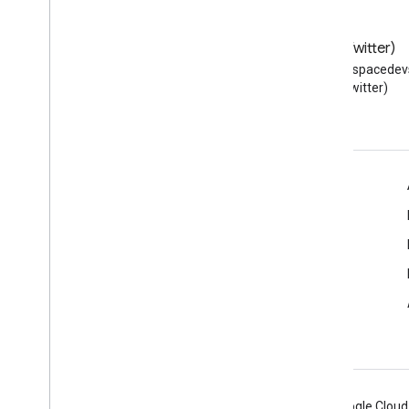
Blog
X (Twitter)
Baca blog Developer Google
Ikuti @workspacedevs
Workspace
(Twitter)
Google Workspace untuk Developer
Ringkasan platform
Produk developer
Catatan rilis
Dukungan developer
Persyaratan Layanan
Android
Chrome
Firebase
Google Cloud