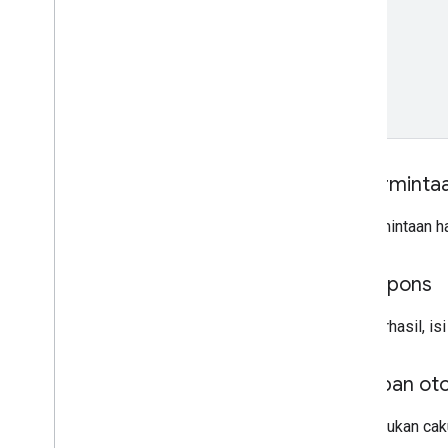
Referensi Apps Script
Layanan kartu
Manifes add-on Google
Workspace
Layanan data konferensi Kalender
Isi perminta
Isi permintaan h
Isi respons
Jika berhasil, i
Cakupan oto
Memerlukan caku