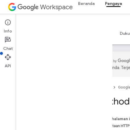
Beranda
Pengaya
Workspace
Add-ons
Info
Ringkasan
Panduan
Referensi
Contoh
Duku
Chat
API
pilihan Anda. Te
Ringkasan
Beranda
Googl
Resource REST
Ringkasan
Method:
project
project
.
deployment
Ringkasan
Pada halaman i
create
Permintaan HTTP