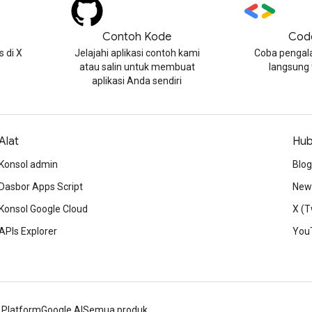
Contoh Kode
Cod
 di X
Jelajahi aplikasi contoh kami
Coba pengal
atau salin untuk membuat
langsung
aplikasi Anda sendiri
Alat
Hub
Konsol admin
Blog
Dasbor Apps Script
News
Konsol Google Cloud
X (T
APIs Explorer
You
 Platform
Google AI
Semua produk