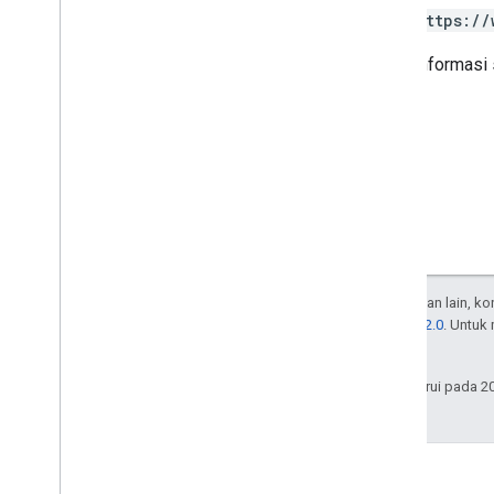
https://
Untuk informasi 
Kecuali dinyatakan lain, k
Lisensi Apache 2.0
. Untuk
afiliasinya.
Terakhir diperbarui pada 2