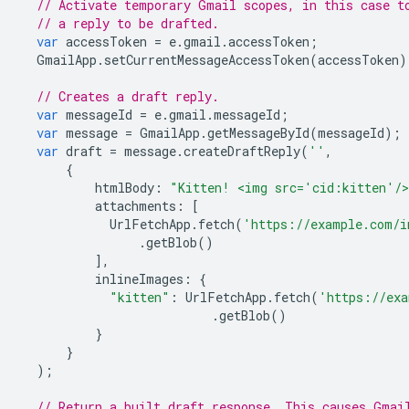
// Activate temporary Gmail scopes, in this case t
// a reply to be drafted.
var
accessToken
=
e
.
gmail
.
accessToken
;
GmailApp
.
setCurrentMessageAccessToken
(
accessToken
)
// Creates a draft reply.
var
messageId
=
e
.
gmail
.
messageId
;
var
message
=
GmailApp
.
getMessageById
(
messageId
);
var
draft
=
message
.
createDraftReply
(
''
,
{
htmlBody
:
"Kitten! <img src='cid:kitten'/
attachments
:
[
UrlFetchApp
.
fetch
(
'https://example.com/i
.
getBlob
()
],
inlineImages
:
{
"kitten"
:
UrlFetchApp
.
fetch
(
'https://exa
.
getBlob
()
}
}
);
// Return a built draft response. This causes Gmai