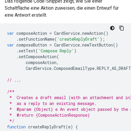
Das folgende Code-Snippet zeigt, wie Sie einer
Schaltfläche eine Aktion zuweisen, die einen Entwurf für
eine Antwort erstellt.
var
composeAction
=
CardService
.
newAction
()
.
setFunctionName
(
'createReplyDraft'
);
var
composeButton
=
CardService
.
newTextButton
()
.
setText
(
'Compose Reply'
)
.
setComposeAction
(
composeAction
,
CardService
.
ComposedEmailType
.
REPLY_AS_DRAFT
// ...
/**
 *  Creates a draft email (with an attachment and in
 *  as a reply to an existing message.
 *  @param {Object} e An event object passed by the 
 *  @return {ComposeActionResponse}
 */
function
createReplyDraft
(
e
)
{