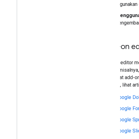
Perluas Google Dokumen
digunakan 
Memperluas Google Slide
Menggunak
Memperluas Google Formulir
pengembang
Menguji add-on
Praktik Terbaik
Add-on ed
Batasan
Memublikasikan add-on
Add-on editor me
Ringkasan
Editor (misalny
Memperbarui add-on yang
membuat add-on E
dipublikasikan
tertentu, lihat art
Google D
Google For
Google Sp
Google Sli