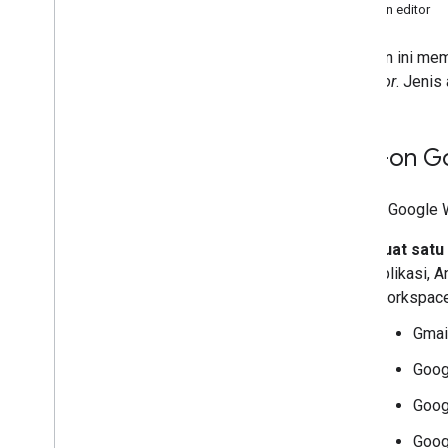
Add-on editor
Mengembangkan add-on Google
Halaman ini mem
Workspace
on Editor
. Jenis
Ringkasan
Panduan memulai
Manifes
Add-on G
Cakupan
Mem-build menggunakan endpoint
HTTP
Add-on Google W
Buat kartu
Memperluas Gmail
Buat satu
Perluas Google Kalender
aplikasi, 
Memperluas Google Drive
Workspace
Perluas Editor Google
Gmai
Memperluas Google Chat
Memperluas Google Meet
Goog
Mengembangkan Google
Workspace Studio
Goog
Goog