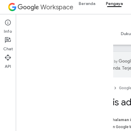
Beranda
Pengaya
Workspace
Add-ons
Info
Ringkasan
Panduan
Referensi
Contoh
Duku
Chat
API
pilihan Anda. Te
Ringkasan add-on
Jenis add-on
Beranda
Googl
Menginstal dan mengizinkan add-on
Membuka dan menggunakan add-on
Jenis a
Mulai
Mengembangkan aplikasi di
Pada halaman i
Google Workspace
Add-on Google 
Mengonfigurasi izin OAuth