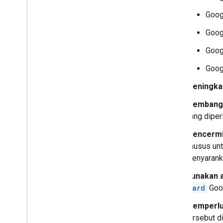
Menghubungkan add-on Anda ke
layanan pihak ketiga
Goog
Menguji dan memproses debug
Goog
Log error kueri
Praktik terbaik
Goog
Batasan
Goog
Glosarium
Meningka
Upgrade add-on lama
Membangu
yang diper
Mengembangkan add-on Editor
Mencermi
Ringkasan
khusus unt
Panduan memulai
menyaranka
Siklus proses otorisasi
Gunakan 
Manifes
Card
Goog
Cakupan
Membuat antarmuka HTML
Memperlua
Luaskan Google Spreadsheet
tersebut d