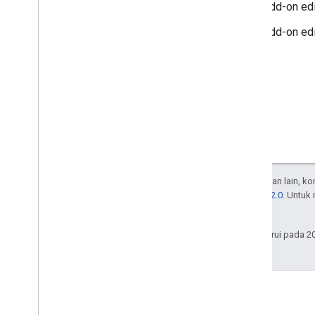
Add-on edi
Add-on edi
Kecuali dinyatakan lain, k
Lisensi Apache 2.0
. Untuk
afiliasinya.
Terakhir diperbarui pada 2