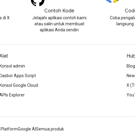
Contoh Kode
Cod
 di X
Jelajahi aplikasi contoh kami
Coba pengal
atau salin untuk membuat
langsung
aplikasi Anda sendiri
Alat
Hub
Konsol admin
Blog
Dasbor Apps Script
News
Konsol Google Cloud
X (T
APIs Explorer
You
 Platform
Google AI
Semua produk