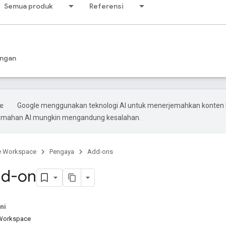
Semua produk
Referensi
ngan
Google menggunakan teknologi AI untuk menerjemahkan konten
rjemahan AI mungkin mengandung kesalahan.
e Workspace
Pengaya
Add-ons
dd-on
ni
Workspace