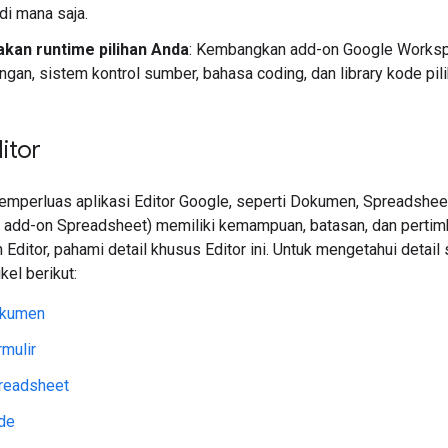
di mana saja.
an runtime pilihan Anda
: Kembangkan add-on Google Workspac
an, sistem kontrol sumber, bahasa coding, dan library kode pil
itor
mperluas aplikasi Editor Google, seperti Dokumen, Spreadsheet, 
a, add-on Spreadsheet) memiliki kemampuan, batasan, dan pertim
ditor, pahami detail khusus Editor ini. Untuk mengetahui detail
ikel berikut:
okumen
mulir
readsheet
de