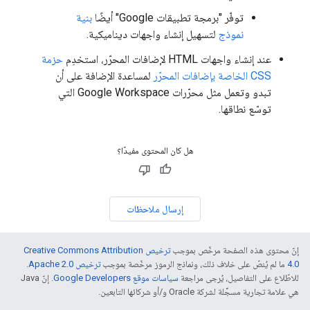
توفّر "برمجة تطبيقات Google" أيضًا
بنية
نموذج
لتسهيل إنشاء واجهات ديناميكية.
عند إنشاء واجهات HTML لإضافات المحرّر، استخدِم
حزمة
CSS الخاصة بإضافات المحرّر
لمساعدة الإضافة على أن
تبدو وتعمل مثل محرّرات Google Workspace التي
توسّع نطاقها.
هل كان المحتوى مفيدًا؟
إرسال ملاحظات
إنّ محتوى هذه الصفحة مرخّص بموجب
ترخيص Creative Commons Attribution
4.0‏
ما لم يُنصّ على خلاف ذلك، ونماذج الرموز مرخّصة بموجب
ترخيص Apache 2.0‏
.
للاطّلاع على التفاصيل، يُرجى مراجعة
سياسات موقع Google Developers‏
. إنّ Java
هي علامة تجارية مسجَّلة لشركة Oracle و/أو شركائها التابعين.