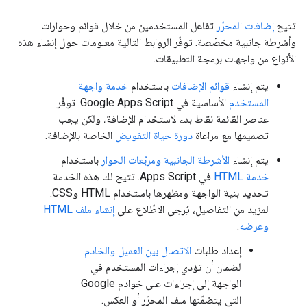
تتيح
إضافات المحرّر
تفاعل المستخدمين من خلال قوائم وحوارات
وأشرطة جانبية مخصّصة. توفّر الروابط التالية معلومات حول إنشاء هذه
الأنواع من واجهات برمجة التطبيقات.
يتم إنشاء
قوائم الإضافات
باستخدام
خدمة واجهة
المستخدم
الأساسية في Google Apps Script. توفّر
عناصر القائمة نقاط بدء لاستخدام الإضافة، ولكن يجب
تصميمها مع مراعاة
دورة حياة التفويض
الخاصة بالإضافة.
يتم إنشاء
الأشرطة الجانبية ومربّعات الحوار
باستخدام
خدمة HTML
في Apps Script. تتيح لك هذه الخدمة
تحديد بنية الواجهة ومظهرها باستخدام HTML وCSS.
لمزيد من التفاصيل، يُرجى الاطّلاع على
إنشاء ملف HTML
وعرضه
.
إعداد طلبات
الاتصال بين العميل والخادم
لضمان أن تؤدي إجراءات المستخدم في
الواجهة إلى إجراءات على خوادم Google
التي يتضمّنها ملف المحرّر أو العكس.