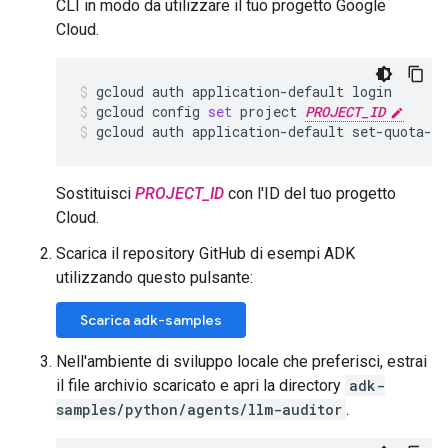
CLI in modo da utilizzare il tuo progetto Google
Cloud.
gcloud
auth
application-default
login
gcloud
config
set
project
PROJECT_ID
gcloud
auth
application-default
set-quota-p
Sostituisci
PROJECT_ID
con l'ID del tuo progetto
Cloud.
Scarica il repository GitHub di esempi ADK
utilizzando questo pulsante:
Scarica adk-samples
Nell'ambiente di sviluppo locale che preferisci, estrai
il file archivio scaricato e apri la directory
adk-
samples/python/agents/llm-auditor
.