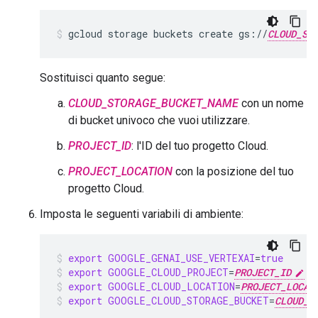
gcloud
storage
buckets
create
gs://
CLOUD_ST
Sostituisci quanto segue:
CLOUD_STORAGE_BUCKET_NAME
con un nome
di bucket univoco che vuoi utilizzare.
PROJECT_ID
: l'ID del tuo progetto Cloud.
PROJECT_LOCATION
con la posizione del tuo
progetto Cloud.
Imposta le seguenti variabili di ambiente:
export
GOOGLE_GENAI_USE_VERTEXAI
=
true
export
GOOGLE_CLOUD_PROJECT
=
PROJECT_ID
export
GOOGLE_CLOUD_LOCATION
=
PROJECT_LOCAT
export
GOOGLE_CLOUD_STORAGE_BUCKET
=
CLOUD_S