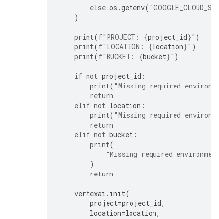
else
os
.
getenv
(
"GOOGLE_CLOUD_ST
)
print
(
f
"PROJECT: 
{
project_id
}
"
)
print
(
f
"LOCATION: 
{
location
}
"
)
print
(
f
"BUCKET: 
{
bucket
}
"
)
if
not
project_id
:
print
(
"Missing required environm
return
elif
not
location
:
print
(
"Missing required environm
return
elif
not
bucket
:
print
(
"Missing required environmen
)
return
vertexai
.
init
(
project
=
project_id
,
location
=
location
,