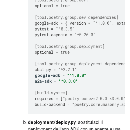
optional
=
true
[tool.poetry.group.dev.dependencies]
google-adk
=
{
version
=
"^1.0.0"
,
extra
pytest
=
"^8.3.5"
pytest-asyncio
=
"^0.26.0"
[tool.poetry.group.deployment]
optional
=
true
[tool.poetry.group.deployment.dependenci
absl-py
=
"^2.2.1"
google-adk
=
"^1.0.0"
a2a-sdk
=
"^0.3.0"
[build-system]
requires
=
[
"poetry-core>=2.0.0,<3.0.0"
]
build-backend
=
"poetry.core.masonry.api
deployment/deploy.py
: sostituisci il
deployment dell'app ADK con un agente e una