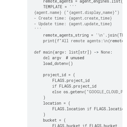
remote_agents
=
agent_engines
.
list
()
TEMPLATE
=
'''
{agent.name}
 ("
{agent.display_name}
")
- Create time: 
{agent.create_time}
- Update time: 
{agent.update_time}
'''
remote_agents_string
=
'
\n
'
.
join
(
TEM
print
(
f
"All remote agents:
\n
{
remote_
def
main
(
argv
:
list
[
str
])
-
> 
None
:
del
argv
# unused
load_dotenv
()
project_id
=
(
FLAGS
.
project_id
if
FLAGS
.
project_id
else
os
.
getenv
(
"GOOGLE_CLOUD_PR
)
location
=
(
FLAGS
.
location
if
FLAGS
.
location
)
bucket
=
(
FLAGS
.
bucket
if
FLAGS
.
bucket