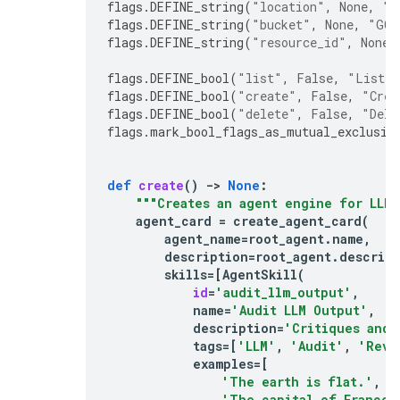
flags
.
DEFINE_string
(
"location"
,
None
,
"G
flags
.
DEFINE_string
(
"bucket"
,
None
,
"GCP
flags
.
DEFINE_string
(
"resource_id"
,
None
,
flags
.
DEFINE_bool
(
"list"
,
False
,
"List a
flags
.
DEFINE_bool
(
"create"
,
False
,
"Crea
flags
.
DEFINE_bool
(
"delete"
,
False
,
"Dele
flags
.
mark_bool_flags_as_mutual_exclusiv
def
create
()
-
> 
None
:
"""Creates an agent engine for LLM 
agent_card
=
create_agent_card
(
agent_name
=
root_agent
.
name
,
description
=
root_agent
.
descrip
skills
=
[
AgentSkill
(
id
=
'audit_llm_output'
,
name
=
'Audit LLM Output'
,
description
=
'Critiques and 
tags
=
[
'LLM'
,
'Audit'
,
'Revi
examples
=
[
'The earth is flat.'
,
'The capital of France 