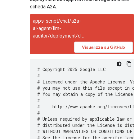
scheda A2A.
apps-script/chat/a2a-
ai-agent/llm-
auditor/deployment/deploy.py
Visualizza su GitHub
# Copyright 2025 Google LLC
#
# Licensed under the Apache License, Ver
# you may not use this file except in co
# You may obtain a copy of the License a
#
#     http://www.apache.org/licenses/LIC
#
# Unless required by applicable law or a
# distributed under the License is distr
# WITHOUT WARRANTIES OR CONDITIONS OF AN
# See the License for the specific langu