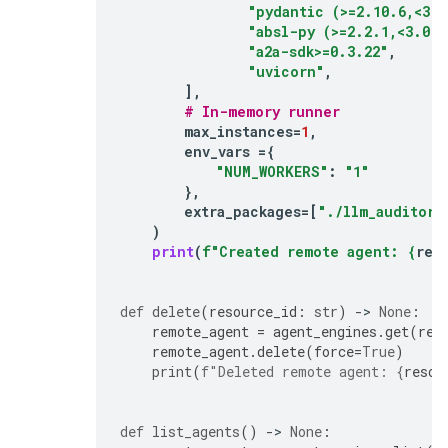
"pydantic (>=2.10.6,<3.0
"absl-py (>=2.2.1,<3.0.0
"a2a-sdk>=0.3.22"
,
"uvicorn"
,
],
# In-memory runner
max_instances
=
1
,
env_vars
=
{
"NUM_WORKERS"
:
"1"
},
extra_packages
=
[
"./llm_auditor"
)
print
(
f
"Created remote agent: 
{
rem
def
delete
(
resource_id
:
str
)
-
> 
None
:
remote_agent
=
agent_engines
.
get
(
res
remote_agent
.
delete
(
force
=
True
)
print
(
f
"Deleted remote agent: 
{
resou
def
list_agents
()
-
> 
None
: