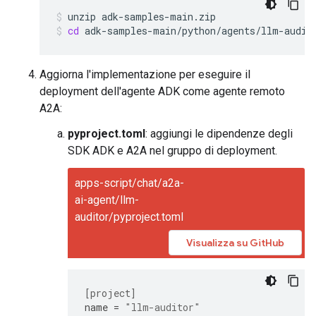
unzip
adk-samples-main.zip
cd
adk-samples-main/python/agents/llm-audit
Aggiorna l'implementazione per eseguire il
deployment dell'agente ADK come agente remoto
A2A:
pyproject.toml
: aggiungi le dipendenze degli
SDK ADK e A2A nel gruppo di deployment.
apps-script/chat/a2a-
ai-agent/llm-
auditor/pyproject.toml
Visualizza su GitHub
[project]
name
=
"llm-auditor"