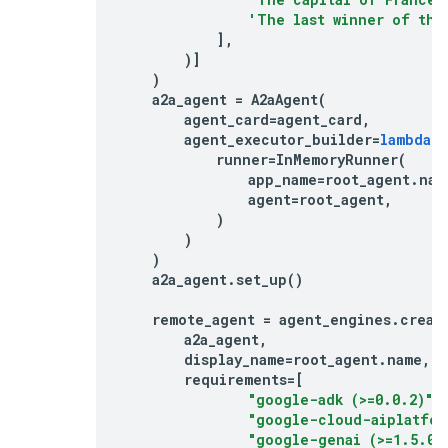
'The last winner of the
],
)]
)
a2a_agent
=
A2aAgent
(
agent_card
=
agent_card
,
agent_executor_builder
=
lambda
:
runner
=
InMemoryRunner
(
app_name
=
root_agent
.
nam
agent
=
root_agent
,
)
)
)
a2a_agent
.
set_up
()
remote_agent
=
agent_engines
.
creat
a2a_agent
,
display_name
=
root_agent
.
name
,
requirements
=
[
"google-adk (>=0.0.2)"
,
"google-cloud-aiplatfor
"google-genai (>=1.5.0,