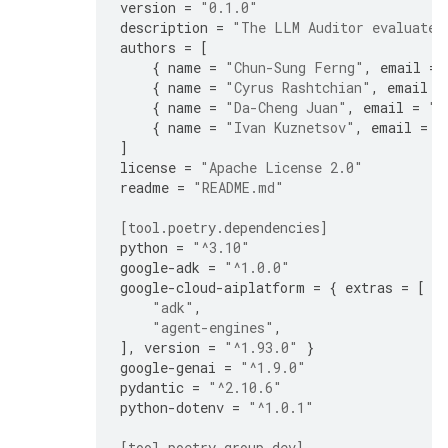
version
=
"0.1.0"
description
=
"The LLM Auditor evaluates
authors
=
[
{
name
=
"Chun-Sung Ferng"
,
email
=
{
name
=
"Cyrus Rashtchian"
,
email
=
{
name
=
"Da-Cheng Juan"
,
email
=
"d
{
name
=
"Ivan Kuznetsov"
,
email
=
"
]
license
=
"Apache License 2.0"
readme
=
"README.md"
[tool.poetry.dependencies]
python
=
"^3.10"
google-adk
=
"^1.0.0"
google-cloud-aiplatform
=
{
extras
=
[
"adk"
,
"agent-engines"
,
],
version
=
"^1.93.0"
}
google-genai
=
"^1.9.0"
pydantic
=
"^2.10.6"
python-dotenv
=
"^1.0.1"
[tool.poetry.group.dev]