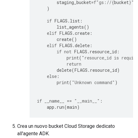
staging_bucket
=
f
"gs://
{
bucket
}
"
,
)
if
FLAGS
.
list
:
list_agents
()
elif
FLAGS
.
create
:
create
()
elif
FLAGS
.
delete
:
if
not
FLAGS
.
resource_id
:
print
(
"resource_id is requir
return
delete
(
FLAGS
.
resource_id
)
else
:
print
(
"Unknown command"
)
if
__name__
==
"__main__"
:
app
.
run
(
main
)
Crea un nuovo bucket Cloud Storage dedicato
all'agente ADK.