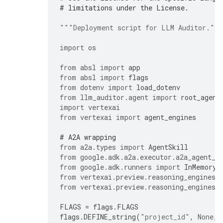
# limitations under the License.
"""Deployment script for LLM Auditor.""
import
os
from
absl
import
app
from
absl
import
flags
from
dotenv
import
load_dotenv
from
llm_auditor.agent
import
root_agent
import
vertexai
from
vertexai
import
agent_engines
# A2A wrapping
from
a2a.types
import
AgentSkill
from
google.adk.a2a.executor.a2a_agent_e
from
google.adk.runners
import
InMemoryR
from
vertexai.preview.reasoning_engines.
from
vertexai.preview.reasoning_engines
FLAGS
=
flags
.
FLAGS
flags
.
DEFINE_string
(
"project_id"
,
None
,