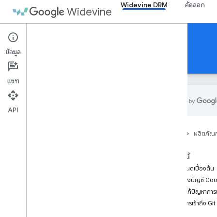
Widevine DRM
คัดลอก
Widevine
การจัดการสิทธิ์ดิจิทัล
ข้อมูล
เริ่มต้นใช้งาน
บูตแคมป์
แชท
API
บทนำ
หน้าแรก
ผลิตภัณฑ
การเข้าถึงที่เก็บ Widevine
การใช้ PGP
ในหน้านี้
การใช้บัญชี Google
ข้อกำหนดเบื้องต้น
การสร้างบัญชี Go
การแก้ปัญหาการเ
ตั้งค่าการเข้าถึง Git