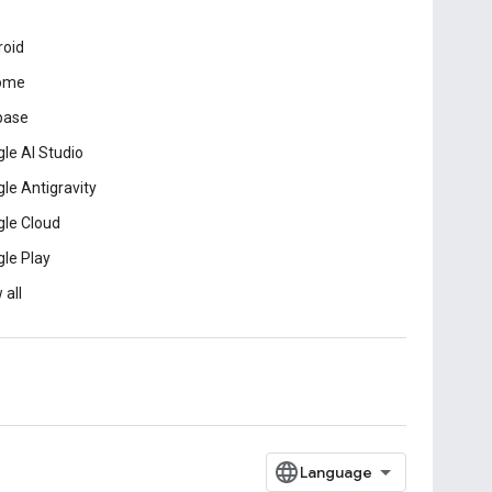
roid
ome
base
le AI Studio
le Antigravity
le Cloud
le Play
 all