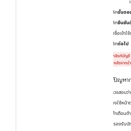
คลิก
ขั้นตอ
คลิก
ยืนยันด
ลงชื่อเข้าใ
คลิก
ต่อไป
คำเตือน:
หากลิงก์บัญชี
(อีเมลของบริษัท) หลังจากนำ
การแก้ปัญหากา
ตรวจสอบว่าอิ
ลองใช้หน้าต่
ดูคำเตือนด้
ไม่รองรับบั