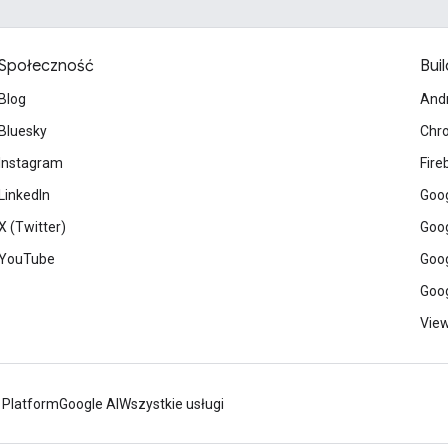
Społeczność
Buil
Blog
And
Bluesky
Chr
Instagram
Fire
LinkedIn
Goog
X (Twitter)
Goog
YouTube
Goog
Goog
View
 Platform
Google AI
Wszystkie usługi