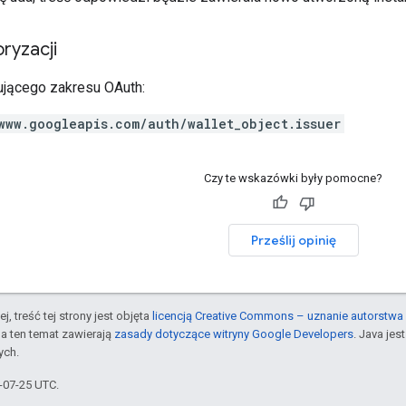
ryzacji
jącego zakresu OAuth:
www.googleapis.com/auth/wallet_object.issuer
Czy te wskazówki były pomocne?
Prześlij opinię
j, treść tej strony jest objęta
licencją Creative Commons – uznanie autorstwa 
a ten temat zawierają
zasady dotyczące witryny Google Developers
. Java je
ych.
5-07-25 UTC.