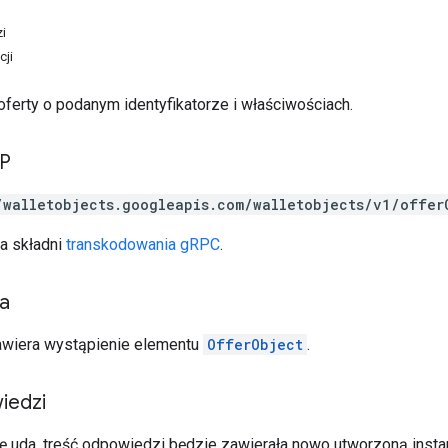
i
cji
oferty o podanym identyfikatorze i właściwościach.
TP
/walletobjects.googleapis.com/walletobjects/v1/offer
a składni
transkodowania gRPC
.
ia
awiera wystąpienie elementu
OfferObject
.
iedzi
się uda, treść odpowiedzi będzie zawierała nowo utworzoną inst