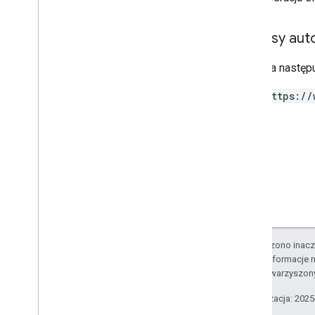
zaktualizowanie
Zakresy auto
Uprawnienia
Wymaga następu
Smart tap
https://
Bilet na przejazd
Treści prywatne
Typy
O ile nie stwierdzono inacze
Szczegółowe informacje n
podmiotów stowarzyszon
Ostatnia aktualizacja: 202