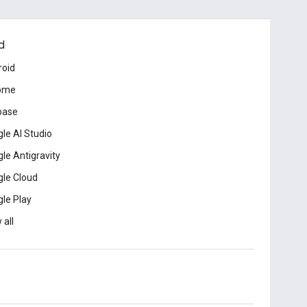
d
roid
ome
base
le AI Studio
le Antigravity
le Cloud
le Play
 all