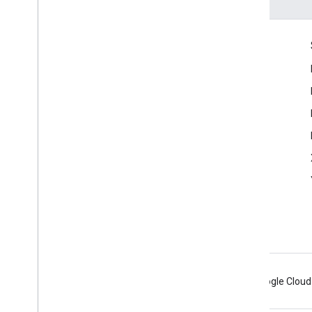
Komunikacja
Google Developer Program
Google Developer Groups
Google Developer Experts
Accelerators
Google Cloud & NVIDIA
Android
Chrome
Firebase
Google Cloud