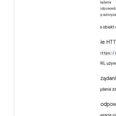
Karta podarunkowa
Treść żądania
Treść odpowiedz
Wystawca
Zakresy autoryza
JWT
Wstawia obiekt 
Karta lojalnościowa
Żądanie HT
Multimedia
POST https:/
Bilet wstępu na ofertę
Adres URL używ
offerclass
offerobject
Treść żądan
Przegląd
addmessage
Treść żądania z
get
insert
Treść odpow
lista
patch
Jeśli operacja 