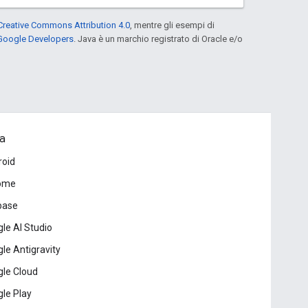
Creative Commons Attribution 4.0
, mentre gli esempi di
 Google Developers
. Java è un marchio registrato di Oracle e/o
a
roid
ome
base
le AI Studio
le Antigravity
le Cloud
le Play