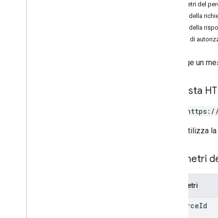
Carta regalo
Parametri del pe
Corpo della richi
Emittente
Corpo della risp
Ambiti di autori
JWT
Aggiunge un mess
Pass fedeltà
Richiesta H
Contenuti multimediali
POST https:/
Pass offerta
offerclass
L'URL utilizza la
offerobject
Panoramica
Parametri d
addmessage
get
Parametri
insert
list
resource
Id
patch