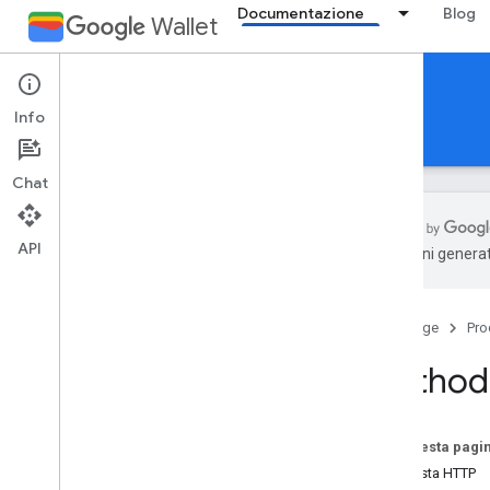
Documentazione
Blog
Wallet
Reference Documentation
Info
REST
MCP
Android
Chat
API
traduzioni generat
Panoramica
Home page
Pro
Biglietto evento
Method:
Carta d'imbarco
Tessera generica
Su questa pagi
Richiesta HTTP