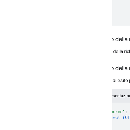
update
Autorizzazioni
Smart tap
Corpo della 
Pass per il trasporto pubblico
Il corpo della ri
Contenuti privati
Corpo della 
Tipi
In caso di esito 
Rappresentazi
{
"resource"
: 
object (
Of
}
}