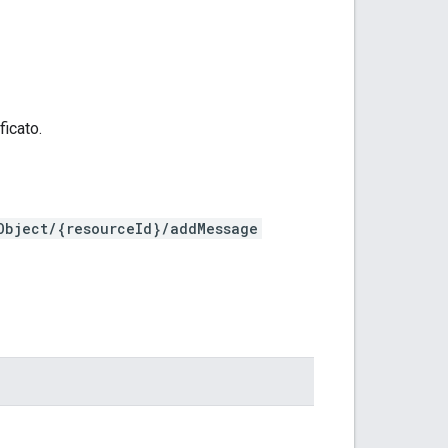
ficato.
Object/{resourceId}/addMessage