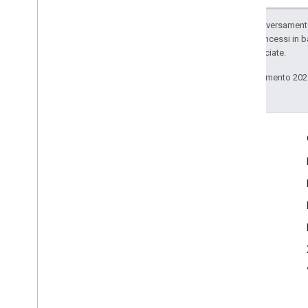
Salvo quando diversamente 
codice sono concessi in b
delle sue consociate.
Ultimo aggiornamento 202
Coinvolgi
Google Developer Program
Google Developer Groups
Google Developer Experts
Accelerators
Google Cloud & NVIDIA