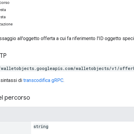
rcorso
esta
osta
zzazione
aggio all'oggetto offerta a cui fa riferimento l'ID oggetto speci
TTP
/walletobjects.googleapis.com/walletobjects/v1/offer
 sintassi di
transcodifica gRPC
.
el percorso
string