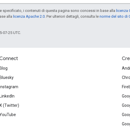
specificato, i contenuti di questa pagina sono concessi in base alla
licenza 
ase alla
licenza Apache 2.0
. Per ulteriori dettagli, consulta le
norme del sito di
5-07-25 UTC.
Connect
Cre
Blog
And
Bluesky
Chr
Instagram
Fire
LinkedIn
Goog
X (Twitter)
Goog
YouTube
Goog
Goog