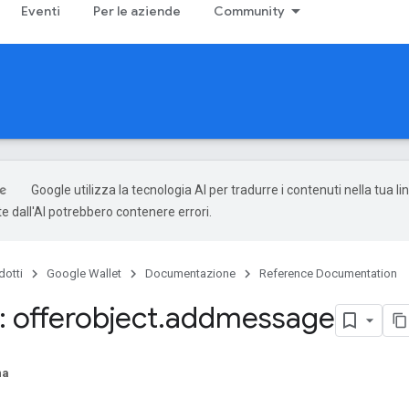
Eventi
Per le aziende
Community
Google utilizza la tecnologia AI per tradurre i contenuti nella tua li
e dall'AI potrebbero contenere errori.
dotti
Google Wallet
Documentazione
Reference Documentation
 offerobject
.
addmessage
na