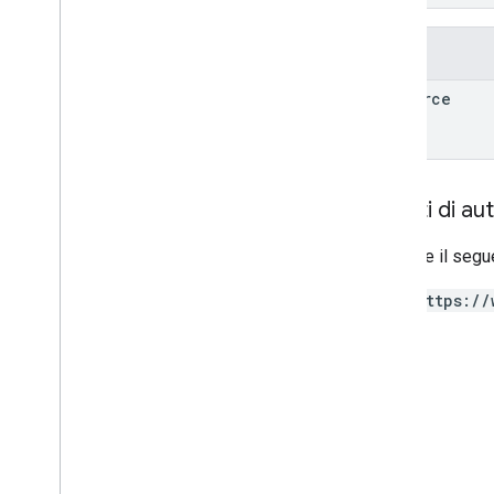
Campi
resource
Ambiti di au
Richiede il segu
https://