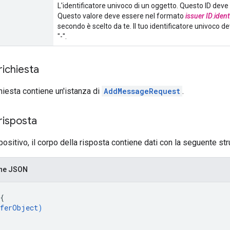
L'identificatore univoco di un oggetto. Questo ID deve e
Questo valore deve essere nel formato
issuer ID
.
ident
secondo è scelto da te. Il tuo identificatore univoco dev
"-".
richiesta
chiesta contiene un'istanza di
AddMessageRequest
.
risposta
positivo, il corpo della risposta contiene dati con la seguente stru
one JSON
{
ferObject
)