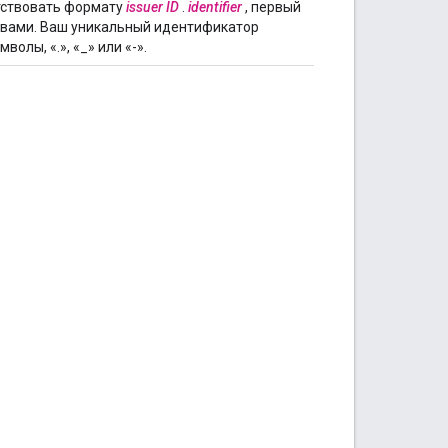
тствовать формату
issuer ID
.
identifier
, первый
я вами. Ваш уникальный идентификатор
лы, «.», «_» или «-».