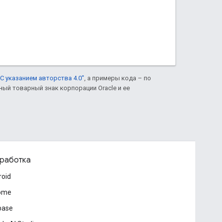
С указанием авторства 4.0"
, а примеры кода – по
нный товарный знак корпорации Oracle и ее
работка
roid
ome
base