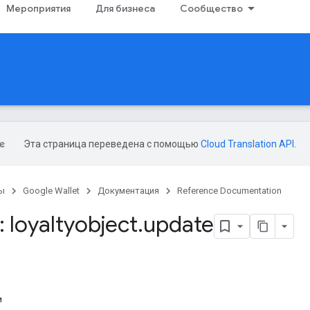
Мероприятия
Для бизнеса
Сообщество
Эта страница переведена с помощью
Cloud Translation API
.
ы
Google Wallet
Документация
Reference Documentation
 loyaltyobject
.
update
и