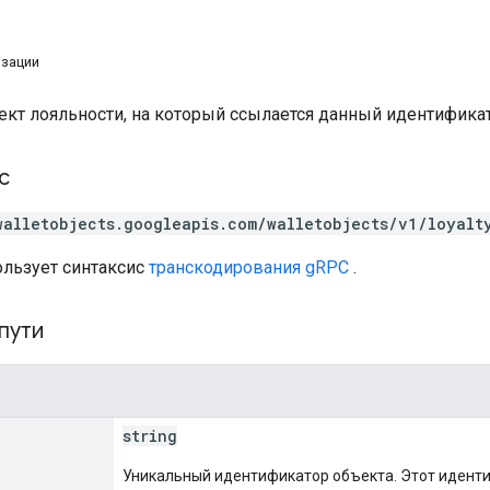
изации
ект лояльности, на который ссылается данный идентификат
с
walletobjects.googleapis.com/walletobjects/v1/loyalt
ользует синтаксис
транскодирования gRPC
.
пути
string
Уникальный идентификатор объекта. Этот идент