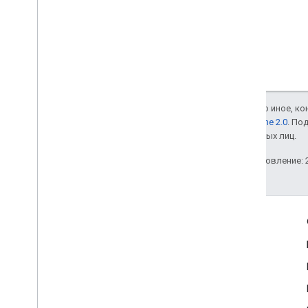
Если не указано иное, к
лицензии Apache 2.0
. По
аффилированных лиц.
Последнее обновление: 2
Полезные ссылки
Google Developer Program
Google Developer Groups
Google Developer Experts