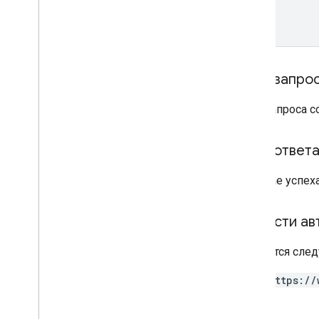
Предложить пропуск
Разрешения
Умный кран
Тело запро
Тело запроса 
Транзитный пропуск
Частный контент
Тело ответ
Тип контента
В случае успех
Области ав
Требуется след
https://