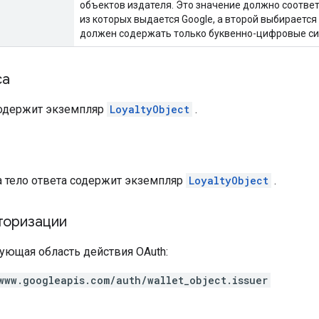
объектов издателя. Это значение должно соотве
из которых выдается Google, а второй выбираетс
должен содержать только буквенно-цифровые симво
са
содержит экземпляр
LoyaltyObject
.
а
а тело ответа содержит экземпляр
LoyaltyObject
.
торизации
ующая область действия OAuth:
www.googleapis.com/auth/wallet_object.issuer