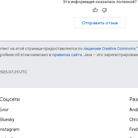
Эта информация оказалась полезной?
Отправить отзыв
онтент на этой странице предоставляется по
лицензии Creative Commons "
дробнее об этом написано в
правилах сайта
. Java – это зарегистрирова
025-07-25 UTC.
Соцсети
Раз
Блог
And
Bluesky
Chr
Instagram
Fire