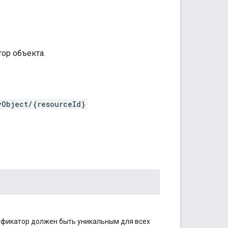
ор объекта.
yObject/{resourceId}
ификатор должен быть уникальным для всех