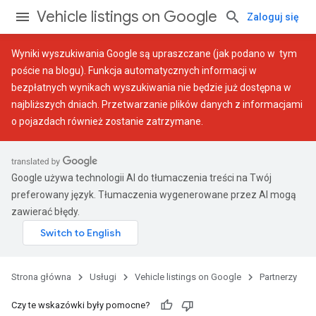
Vehicle listings on Google
Zaloguj się
Wyniki wyszukiwania Google są upraszczane (jak podano w
tym
poście na blogu
). Funkcja automatycznych informacji w
bezpłatnych wynikach wyszukiwania nie będzie już dostępna w
najbliższych dniach. Przetwarzanie plików danych z informacjami
o pojazdach również zostanie zatrzymane.
Google używa technologii AI do tłumaczenia treści na Twój
preferowany język. Tłumaczenia wygenerowane przez AI mogą
zawierać błędy.
Strona główna
Usługi
Vehicle listings on Google
Partnerzy
Czy te wskazówki były pomocne?