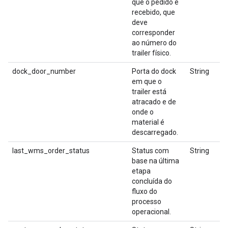
que o pedido é
recebido, que
deve
corresponder
ao número do
trailer físico.
dock_door_number
Porta do dock
String
em que o
trailer está
atracado e de
onde o
material é
descarregado.
last_wms_order_status
Status com
String
base na última
etapa
concluída do
fluxo do
processo
operacional.