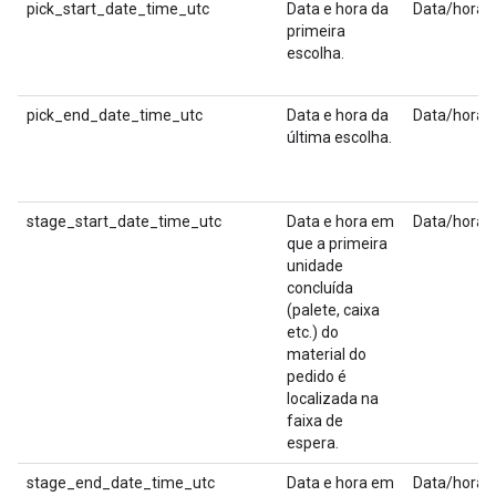
pick_start_date_time_utc
Data e hora da
Data/hora
primeira
escolha.
pick_end_date_time_utc
Data e hora da
Data/hora
última escolha.
stage_start_date_time_utc
Data e hora em
Data/hora
que a primeira
unidade
concluída
(palete, caixa
etc.) do
material do
pedido é
localizada na
faixa de
espera.
stage_end_date_time_utc
Data e hora em
Data/hora