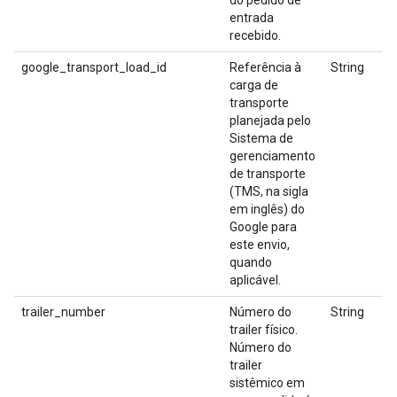
do pedido de
entrada
recebido.
google_transport_load_id
Referência à
String
ts
carga de
s
transporte
r
planejada pelo
ry
Sistema de
gerenciamento
de transporte
(TMS, na sigla
em inglês) do
Google para
este envio,
quando
aplicável.
trailer_number
Número do
String
trailer físico.
Número do
trailer
sistêmico em