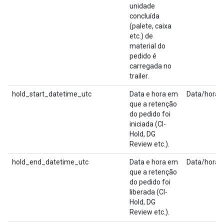
unidade
concluída
(palete, caixa
etc.) de
material do
pedido é
carregada no
trailer.
hold_start_datetime_utc
Data e hora em
Data/hora
que a retenção
do pedido foi
iniciada (CI-
Hold, DG
Review etc.).
hold_end_datetime_utc
Data e hora em
Data/hora
que a retenção
do pedido foi
liberada (CI-
Hold, DG
Review etc.).