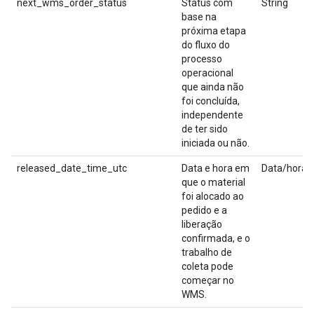
next_wms_order_status
Status com
String
base na
próxima etapa
do fluxo do
processo
operacional
que ainda não
foi concluída,
independente
de ter sido
iniciada ou não.
released_date_time_utc
Data e hora em
Data/hora
que o material
foi alocado ao
pedido e a
liberação
confirmada, e o
trabalho de
coleta pode
começar no
WMS.