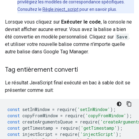
privilégiez les modèles de correspondance spécifiques.
Consultez le
Règle inject_script
pour en savoir plus.
Lorsque vous cliquez sur
Exécuter le code
, la console ne
devrait afficher aucune erreur. Vous avez la balise a bien
été convertie en modèle personnalisé. Cliquez sur
Save
.
et utiliser votre nouvelle balise comme n'importe quelle
autre balise dans Google Tag Manager.
Tag entièrement converti
Le résultat JavaScript final exécuté en bac à sable doit se
présenter comme suit:
const
setInWindow
=
require
(
'setInWindow'
);
const
copyFromWindow
=
require
(
'copyFromWindow'
);
const
createArgumentsQueue
=
require
(
'createArgument
const
getTimestamp
=
require
(
'getTimestamp'
);
const
injectScript
=
require
(
'injectScript'
);