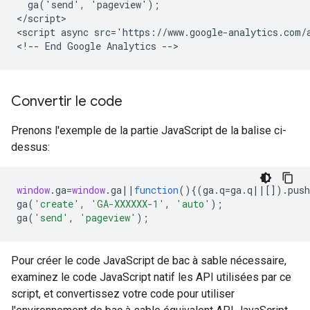
  ga('send', 'pageview');

</script>

<script async src='https://www.google-analytics.com/a
Convertir le code
Prenons l'exemple de la partie JavaScript de la balise ci-
dessus:
window
.
ga
=
window
.
ga
||
function
(){(
ga
.
q
=
ga
.
q
||
[]).
push
ga
(
'create'
,
'GA-XXXXXX-1'
,
'auto'
);
ga
(
'send'
,
'pageview'
);
Pour créer le code JavaScript de bac à sable nécessaire,
examinez le code JavaScript natif les API utilisées par ce
script, et convertissez votre code pour utiliser