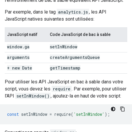
l'environnement de bac à sable équivalent API JavaScript.
Par exemple, dans le tag
analytics.js
, les API
JavaScript natives suivantes sont utilisées:
JavaScript natif
Code JavaScript de bac à sable
window
.
ga
set
In
Window
arguments
create
Arguments
Queue
+ new Date
get
Timestamp
Pour utiliser les API JavaScript en bac à sable dans votre
script, vous devez les
require
. Par exemple, pour utiliser
l'API
setInWindow()
, ajoutez-la en haut de votre script:
const
setInWindow
=
require
(
'setInWindow'
);