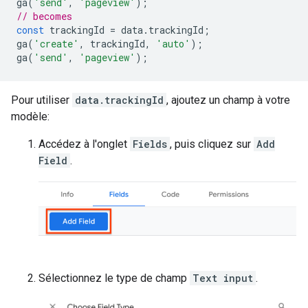
ga
(
'send'
,
'pageview'
);
// becomes
const
trackingId
=
data
.
trackingId
;
ga
(
'create'
,
trackingId
,
'auto'
);
ga
(
'send'
,
'pageview'
);
Pour utiliser
data.trackingId
, ajoutez un champ à votre
modèle:
Accédez à l'onglet
Fields
, puis cliquez sur
Add
Field
.
Sélectionnez le type de champ
Text input
.