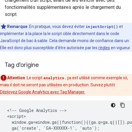
chargement d'un script, avant de les enrichir avec des
fonctionnalités supplémentaires après le chargement du
script.
Remarque
:En pratique, vous devez éviter
injectScript()
et
implémenter à la place la le script cible directement dans le code
JavaScript de bac à sable. Cela demande moins de confiance dans un
Elle est donc plus susceptible d'être autorisée par les
règles
en vigueur.
Tag d'origine
Attention
:Le script
analytics.js
est utilisé comme exemple ici,
mais il doit ne seront pas utilisées en production. Suivez plutôt
Déployez Google Analytics avec Tag Manager.
<!-- Google Analytics -->

<script>

  window.ga=window.ga||function(){(ga.q=ga.q||[]).pu
  ga('create', 'GA-XXXXXX-1', 'auto');
