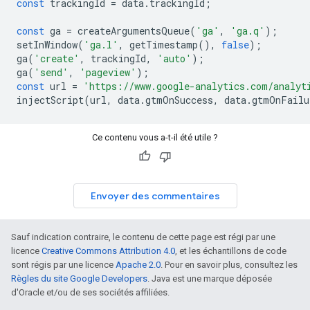
const
trackingId
=
data
.
trackingId
;
const
ga
=
createArgumentsQueue
(
'ga'
,
'ga.q'
);
setInWindow
(
'ga.l'
,
getTimestamp
(),
false
);
ga
(
'create'
,
trackingId
,
'auto'
);
ga
(
'send'
,
'pageview'
);
const
url
=
'https://www.google-analytics.com/analyt
injectScript
(
url
,
data
.
gtmOnSuccess
,
data
.
gtmOnFailu
Ce contenu vous a-t-il été utile ?
Envoyer des commentaires
Sauf indication contraire, le contenu de cette page est régi par une
licence
Creative Commons Attribution 4.0
, et les échantillons de code
sont régis par une licence
Apache 2.0
. Pour en savoir plus, consultez les
Règles du site Google Developers
. Java est une marque déposée
d'Oracle et/ou de ses sociétés affiliées.