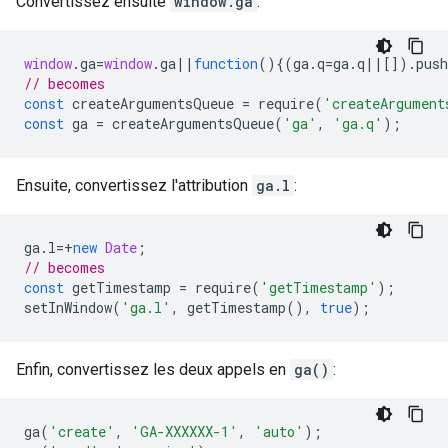
Convertissez ensuite
window.ga
:
window
.
ga
=
window
.
ga
||
function
(){(
ga
.
q
=
ga
.
q
||
[]).
push
// becomes
const
createArgumentsQueue
=
require
(
'createArgument
const
ga
=
createArgumentsQueue
(
'ga'
,
'ga.q'
);
Ensuite, convertissez l'attribution
ga.l
:
ga
.
l
=+
new
Date
;
// becomes
const
getTimestamp
=
require
(
'getTimestamp'
);
setInWindow
(
'ga.l'
,
getTimestamp
(),
true
);
Enfin, convertissez les deux appels en
ga()
:
ga
(
'create'
,
'GA-XXXXXX-1'
,
'auto'
);