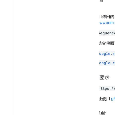
授權範圍
刪除
獲得
開始上傳
用戶使用傳回
相片序列
http://www.xdm.
相片
photoSequenc
類型
代碼
這個方法會傳回
作業
google.r
相片回應
相片檢視
google.r
狀態
遠端程序呼叫 (RPC) 參考資料
HTTP 要求
產品詳細資料
POST https:/
版本資訊
這個網址使用
g
查詢參數