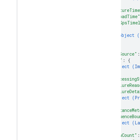
}
,
"captureTime
"uploadTime
"rawGpsTime
{
object (
}
]
,
"gpsSource"
:
"imu"
: 
{
object (
Im
}
,
"processingS
"failureReas
"failureDeta
object (
Pr
}
,
"distanceMet
"sequenceBou
object (
La
}
,
"viewCount"
: