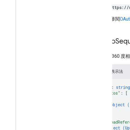
https://
詳情請參閱
OAut
Photo
Seq
一系列 360 
JSON 表示法
{
"id"
: 
string
"photos"
: 
[
{
object (
}
]
,
"uploadRefer
object (
Up