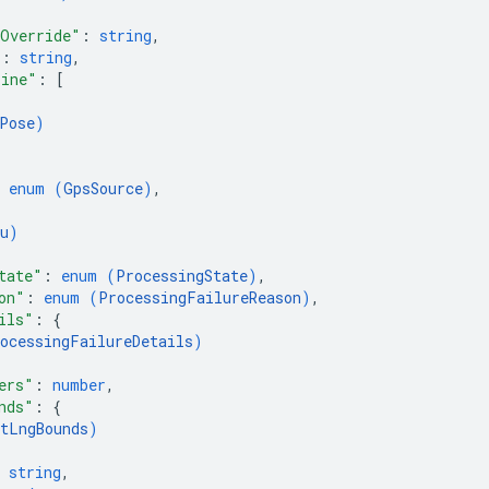
Override"
: 
string
,
"
: 
string
,
line"
: 
[
Pose
)
 
enum (
GpsSource
)
,
u
)
tate"
: 
enum (
ProcessingState
)
,
on"
: 
enum (
ProcessingFailureReason
)
,
ils"
: 
{
ocessingFailureDetails
)
ers"
: 
number
,
nds"
: 
{
tLngBounds
)
 
string
,