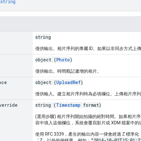
 
string
string
僅供輸出。相片序列的專屬 ID。如果以非同步方式上傳
object (
Photo
)
僅供輸出。時間戳記遞增的相片。
nce
object (
UploadRef
)
僅供輸入。建立相片序列時為必填欄位。上傳相片序列位
verride
string (
Timestamp
format)
(選用步驟) 相片序列開始拍攝的絕對時間。如果相片
容中填入這個欄位，系統會覆寫影片或 XDM 檔案中的
使用 RFC 3339，產生的輸出內容一律會經過 Z 標準化
"2014-10-02T15:01:2
「Z」以外的偏移量。例如：