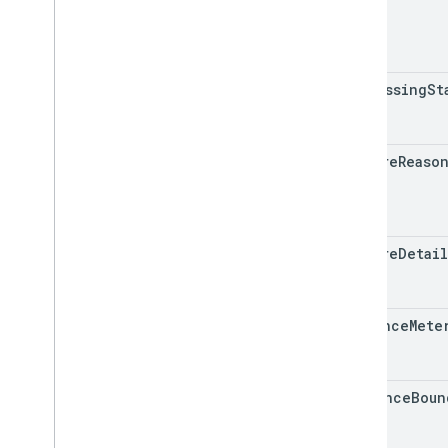
processing
St
failure
Reaso
failure
Detail
distance
Mete
sequence
Boun