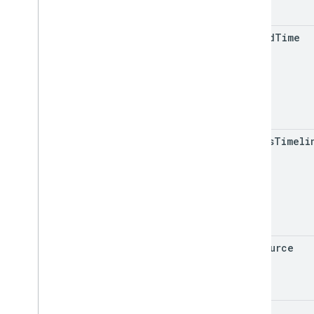
upload
Time
raw
Gps
Timeli
gps
Source
imu