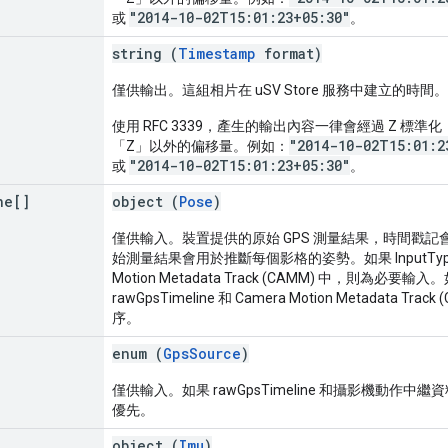
"2014-10-02T15:01:23+05:30"
或
。
string (
Timestamp
format)
僅供輸出。這組相片在 uSV Store 服務中建立的時間。
使用 RFC 3339，產生的輸出內容一律會經過 Z 標準化
"2014-10-02T15:01:2
「Z」以外的偏移量。例如：
"2014-10-02T15:01:23+05:30"
或
。
ne[]
object (
Pose
)
僅供輸入。裝置提供的原始 GPS 測量結果，時間戳
始測量結果會用於推斷每個影格的姿勢。如果 InputType 
Motion Metadata Track (CAMM) 中，則為必
rawGpsTimeline 和 Camera Motion Metadata 
序。
enum (
GpsSource
)
僅供輸入。如果 rawGpsTimeline 和攝影機動作中繼
優先。
object (
Imu
)