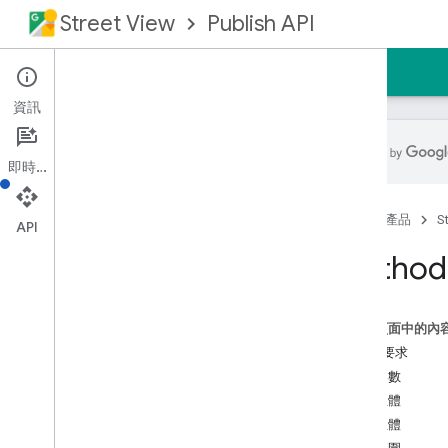
Street View
Publish API
首頁
指南
參考資料
支援
資訊
即時通訊
總覽
首頁
產品
S
必備條件
API
授權要求
Method
REST 參考資料
總覽
這個頁面中的內
REST 資源
HTTP 要求
相片
查詢參數
Photo
Sequence
要求主體
總覽
回應主體
建立