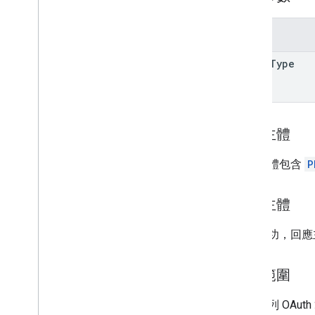
參數
input
Type
要求主體
要求主體包含
P
回應主體
如果成功，回應
授權範圍
需要下列 OAut