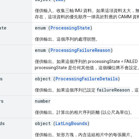
僅供輸入。收集三軸 IMU 資料。如果這項資料太大，
存在，這項資料的優先順序一律高於對應的 CAMM 資
ate
enum (
ProcessingState
)
僅供輸出。這個序列的處理狀態。
n
enum (
ProcessingFailureReason
)
僅供輸出。如果這個序列的 processingState = F
processingState 是任何其他值，這個欄位將不會設定
s
object (
ProcessingFailureDetails
)
failureReason
僅供輸出。如果這個序列已設定
，這
rs
number
僅供輸出。計算出的相片序列距離 (以公尺為單位)。
ds
object (
LatLngBounds
)
僅供輸出。矩形方塊，內含這組相片中的每張圖片。