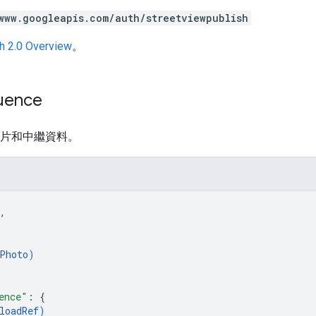
www.googleapis.com/auth/streetviewpublish
h 2.0 Overview
。
uence
度相片和中繼資料。
,
Photo
)
ence"
: 
{
loadRef
)