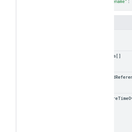
"filename"
:
}
欄位
id
photos[]
upload
Refere
capture
Time
O