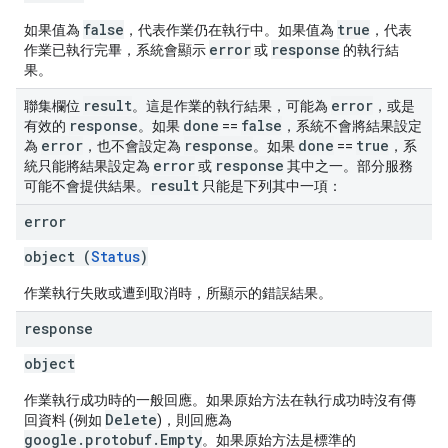
false
true
如果值為
，代表作業仍在執行中。如果值為
，代表
error
response
作業已執行完畢，系統會顯示
或
的執行結
果。
result
error
聯集欄位
。這是作業的執行結果，可能為
，或是
response
done
false
有效的
。如果
==
，系統不會將結果設定
error
response
done
true
為
，也不會設定為
。如果
==
，系
error
response
統只能將結果設定為
或
其中之一。部分服務
result
可能不會提供結果。
只能是下列其中一項：
error
object (
Status
)
作業執行失敗或遭到取消時，所顯示的錯誤結果。
response
object
作業執行成功時的一般回應。如果原始方法在執行成功時沒有傳
Delete
回資料 (例如
)，則回應為
google.protobuf.Empty
。如果原始方法是標準的