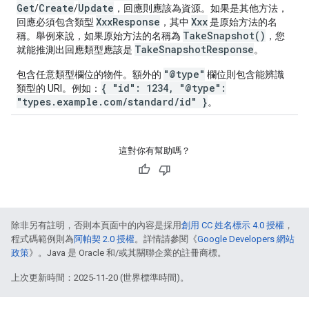
Get
Create
Update
/
/
，回應則應該為資源。如果是其他方法，
XxxResponse
Xxx
回應必須包含類型
，其中
是原始方法的名
TakeSnapshot()
稱。舉例來說，如果原始方法的名稱為
，您
TakeSnapshotResponse
就能推測出回應類型應該是
。
"@type"
包含任意類型欄位的物件。額外的
欄位則包含能辨識
{ "id": 1234, "@type":
類型的 URI。例如：
"types.example.com/standard/id" }
。
這對你有幫助嗎？
除非另有註明，否則本頁面中的內容是採用
創用 CC 姓名標示 4.0 授權
，
程式碼範例則為
阿帕契 2.0 授權
。詳情請參閱《
Google Developers 網站
政策
》。Java 是 Oracle 和/或其關聯企業的註冊商標。
上次更新時間：2025-11-20 (世界標準時間)。