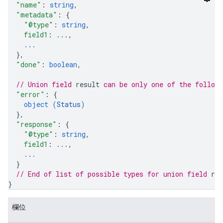
"name"
: 
string
,
"metadata"
: 
{
"@type"
: 
string
,
field1
: 
...
,
...
}
,
"done"
: 
boolean
,
// Union field 
result
 can be only one of the follow
"error"
: 
{
object (
Status
)
}
,
"response"
: 
{
"@type"
: 
string
,
field1
: 
...
,
...
}
// End of list of possible types for union field 
res
}
欄位