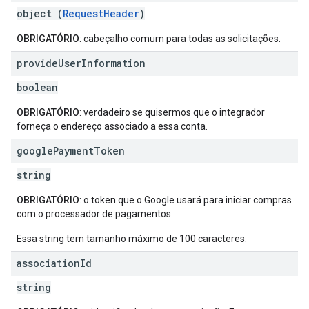
object (
RequestHeader
)
OBRIGATÓRIO
: cabeçalho comum para todas as solicitações.
provide
User
Information
boolean
OBRIGATÓRIO
: verdadeiro se quisermos que o integrador
forneça o endereço associado a essa conta.
google
Payment
Token
string
OBRIGATÓRIO
: o token que o Google usará para iniciar compras
com o processador de pagamentos.
Essa string tem tamanho máximo de 100 caracteres.
association
Id
string