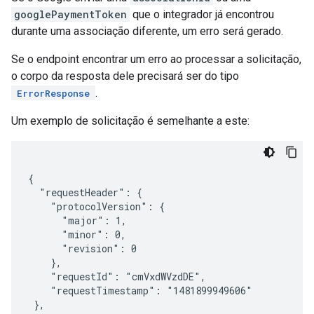
googlePaymentToken
que o integrador já encontrou
durante uma associação diferente, um erro será gerado.
Se o endpoint encontrar um erro ao processar a solicitação,
o corpo da resposta dele precisará ser do tipo
.
ErrorResponse
Um exemplo de solicitação é semelhante a este:
{

  "requestHeader": {

    "protocolVersion": {

      "major": 1,

      "minor": 0,

      "revision": 0

    },

    "requestId": "cmVxdWVzdDE",

    "requestTimestamp": "1481899949606"

 },
