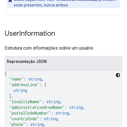
estar presentes, nunca ambos.
User
Information
Estrutura com informações sobre um usuário.
Representação JSON
{
"name"
: 
string
,
"addressLine"
: 
[
string
]
,
"localityName"
: 
string
,
"administrativeAreaName"
: 
string
,
"postalCodeNumber"
: 
string
,
"countryCode"
: 
string
,
"phone"
: 
string
,