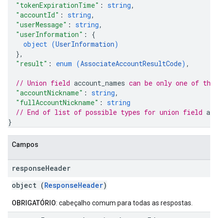
"tokenExpirationTime"
: 
string
,
"accountId"
: 
string
,
"userMessage"
: 
string
,
"userInformation"
: 
{
object (
UserInformation
)
}
,
"result"
: 
enum (
AssociateAccountResultCode
)
,
// Union field 
account_names
 can be only one of the
"accountNickname"
: 
string
,
"fullAccountNickname"
: 
string
// End of list of possible types for union field 
ac
}
Campos
response
Header
object (
ResponseHeader
)
OBRIGATÓRIO
: cabeçalho comum para todas as respostas.