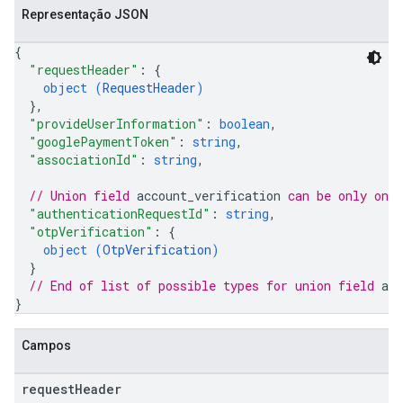
Representação JSON
{
"requestHeader"
: 
{
object (
RequestHeader
)
}
,
"provideUserInformation"
: 
boolean
,
"googlePaymentToken"
: 
string
,
"associationId"
: 
string
,
// Union field 
account_verification
 can be only one
"authenticationRequestId"
: 
string
,
"otpVerification"
: 
{
object (
OtpVerification
)
}
// End of list of possible types for union field 
acc
}
Campos
request
Header