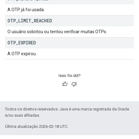
A OTP já foi usada.
OTP
_
LIMIT
_
REACHED
O usuário solicitou ou tentou verificar muitas OTPs.
OTP
_
EXPIRED
A OTP expirou.
Isso foi útil?
Todos os direitos reservados. Java é uma marca registrada da Oracle
e/ou suas afiliadas.
Última atualização 2026-02-18 UTC.