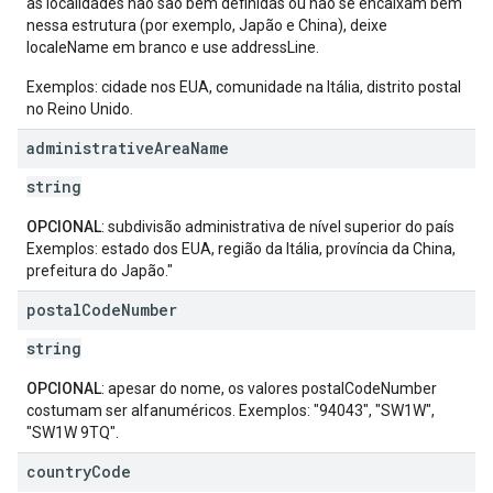
as localidades não são bem definidas ou não se encaixam bem
nessa estrutura (por exemplo, Japão e China), deixe
localeName em branco e use addressLine.
Exemplos: cidade nos EUA, comunidade na Itália, distrito postal
no Reino Unido.
administrative
Area
Name
string
OPCIONAL
: subdivisão administrativa de nível superior do país
Exemplos: estado dos EUA, região da Itália, província da China,
prefeitura do Japão."
postal
Code
Number
string
OPCIONAL
: apesar do nome, os valores postalCodeNumber
costumam ser alfanuméricos. Exemplos: "94043", "SW1W",
"SW1W 9TQ".
country
Code