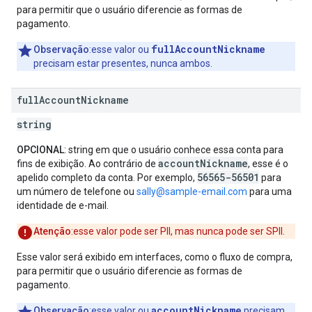
para permitir que o usuário diferencie as formas de
pagamento.
fullAccountNickname
Observação
:esse valor ou
precisam estar presentes, nunca ambos.
full
Account
Nickname
string
OPCIONAL
: string em que o usuário conhece essa conta para
accountNickname
fins de exibição. Ao contrário de
, esse é o
56565-56501
apelido completo da conta. Por exemplo,
para
um número de telefone ou
sally@sample-email.com
para uma
identidade de e-mail.
Atenção
:esse valor pode ser PII, mas nunca pode ser SPII.
Esse valor será exibido em interfaces, como o fluxo de compra,
para permitir que o usuário diferencie as formas de
pagamento.
accountNickname
Observação
:esse valor ou
precisam