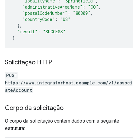
"localityName"
:
"Springfield"
,
"administrativeAreaName"
:
"CO"
,
"postalCodeNumber"
:
"80309"
,
"countryCode"
:
"US"
},
"result"
:
"SUCCESS"
}
Solicitação HTTP
POST
https://www.integratorhost.example.com/v1/associ
ateAccount
Corpo da solicitação
O corpo da solicitação contém dados com a seguinte
estrutura: