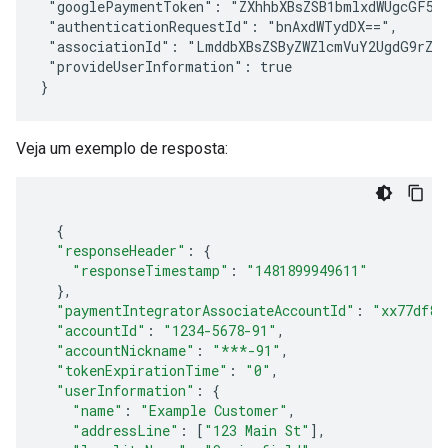
 "googlePaymentToken": "ZXhhbXBsZSB1bmlxdWUgcGF5bW
 "authenticationRequestId": "bnAxdWTydDX==",

 "associationId": "LmddbXBsZSByZWZlcmVuY2UgdG9rZW4
 "provideUserInformation": true

Veja um exemplo de resposta:
{
"responseHeader"
:
{
"responseTimestamp"
:
"1481899949611"
},
"paymentIntegratorAssociateAccountId"
:
"xx77df88
"accountId"
:
"1234-5678-91"
,
"accountNickname"
:
"***-91"
,
"tokenExpirationTime"
:
"0"
,
"userInformation"
:
{
"name"
:
"Example Customer"
,
"addressLine"
:
[
"123 Main St"
],