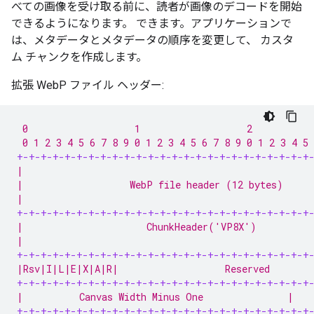
べての画像を受け取る前に、読者が画像のデコードを開始
できるようになります。 できます。アプリケーションで
は、メタデータとメタデータの順序を変更して、 カスタ
ム チャンクを作成します。
拡張 WebP ファイル ヘッダー:
 0                   1                   2           
 0 1 2 3 4 5 6 7 8 9 0 1 2 3 4 5 6 7 8 9 0 1 2 3 4 5 
+-+-+-+-+-+-+-+-+-+-+-+-+-+-+-+-+-+-+-+-+-+-+-+-+
|                                                   
|                   WebP file header (12 bytes)     
|                                                   
+-+-+-+-+-+-+-+-+-+-+-+-+-+-+-+-+-+-+-+-+-+-+-+-+
|                      ChunkHeader('VP8X')          
|                                                   
+-+-+-+-+-+-+-+-+-+-+-+-+-+-+-+-+-+-+-+-+-+-+-+-+
|Rsv|I|L|E|X|A|R|                   Reserved        
+-+-+-+-+-+-+-+-+-+-+-+-+-+-+-+-+-+-+-+-+-+-+-+-+
|          Canvas Width Minus One               |   
+-+-+-+-+-+-+-+-+-+-+-+-+-+-+-+-+-+-+-+-+-+-+-+-+