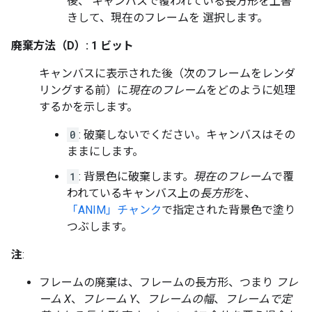
後、 キャンバスで覆われている長方形を上書
きして、現在のフレームを 選択します。
廃棄方法（D）: 1 ビット
キャンバスに表示された後（次のフレームをレンダ
リングする前）に
現在のフレーム
をどのように処理
するかを示します。
0
: 破棄しないでください。キャンバスはその
ままにします。
1
: 背景色に破棄します。
現在のフレーム
で覆
われているキャンバス上の
長方形
を、
「ANIM」チャンク
で指定された背景色で塗り
つぶします。
注
:
フレームの廃棄は、フレームの長方形
、つまり
フレ
ーム X
、
フレーム Y
、
フレームの幅
、
フレームで定