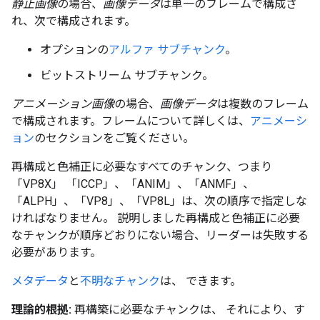
静止画像
の場合、
画像データ
は単一のフレームで構成さ
れ、次で構成されます。
オプションの
アルファ サブチャンク
。
ビットストリーム サブチャンク。
アニメーション画像
の場合、
画像データ
は複数のフレーム
で構成されます。フレームについて詳しくは、
アニメーシ
ョン
のセクションをご覧ください。
再構成と色補正に必要なすべてのチャンク、つまり
「VP8X」 「ICCP」、「ANIM」、「ANMF」、
「ALPH」、「VP8」、「VP8L」は、次の順序で指定しな
ければなりません。 説明しました再構成と色補正に必要
なチャンクが順序どおりにない場合、リーダーは失敗する
必要があります。
メタデータ
と
不明なチャンク
は、 できます。
理論的根拠:
再構築に必要なチャンクは、 それにより、す