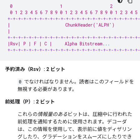
 0                   1                   2           
 0 1 2 3 4 5 6 7 8 9 0 1 2 3 4 5 6 7 8 9 0 1 2 3 4 5 
+-+-+-+-+-+-+-+-+-+-+-+-+-+-+-+-+-+-+-+-+-+-+-+-+
|                      ChunkHeader('ALPH')          
|                                                   
+-+-+-+-+-+-+-+-+-+-+-+-+-+-+-+-+-+-+-+-+-+-+-+-+
|Rsv| P | F | C |     Alpha Bitstream
...
           
+-+-+-+-+-+-+-+-+-+-+-+-+-+-+-+-+-+-+-+-+-+-+-+-+
予約済み（Rsv）: 2 ビット
0
でなければなりません。読者はこのフィールドを
無視する必要があります。
前処理（P）: 2 ビット
これらの
情報量のある
ビットは、圧縮中に行われた
前処理を通知するために使用されます。デコーダ
は、この情報を使用して、表示前に値をディザリン
グしたり、グラデーションをスムーズにしたりでき