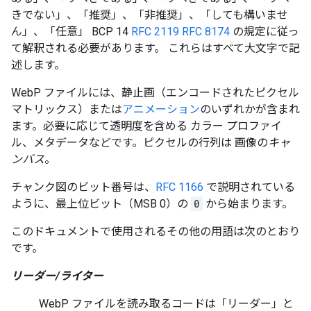
きでない」、「推奨」、「非推奨」、「しても構いませ
ん」、「任意」 BCP 14
RFC 2119
RFC 8174
の規定に従っ
て解釈される必要があります。 これらはすべて大文字で記
述します。
WebP ファイルには、静止画（エンコードされたピクセル
マトリックス）または
アニメーション
のいずれかが含まれ
ます。必要に応じて透明度を含める カラー プロファイ
ル、メタデータなどです。ピクセルの行列は 画像の
キャ
ンバス
。
チャンク図のビット番号は、
RFC 1166
で説明されている
ように、最上位ビット（MSB 0）の
0
から始まります。
このドキュメントで使用されるその他の用語は次のとおり
です。
リーダー/ライター
WebP ファイルを読み取るコードは「リーダー」と