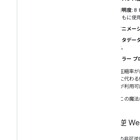
透明度:
8
ともに使
アニメーシ
メタデータ
す。
カラー プ
画像の圧縮率が向
像形式に代わる
の機会が利用可
では、この魔法
非可逆 We
WebP の非可