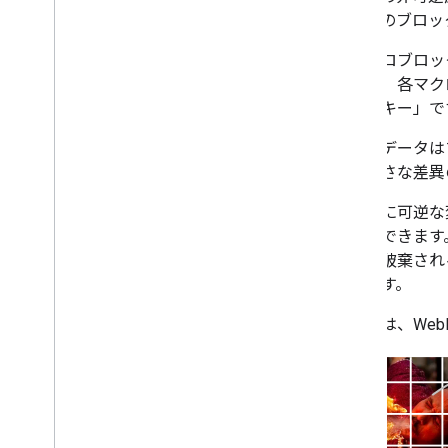
り、他のブロッ
各マクロブロッ
ームは、各マク
め、「キー」で
冗長なデータは
れる小さな差異
数学的に可逆な
に圧縮できます
逆的に破棄され
破壊です。
次の図は、We