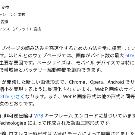
）変換
ーション）変換
en 変換
デックス（パレット）変換
は、ウェブページの読み込みを高速化するための方法を常に模索し
法です。ほとんどのウェブページでは、画像がバイト数の最大
60%
主要な要因です。ページサイズは、モバイル デバイスでは特に
で帯域幅とバッテリー駆動時間を節約できます。
ogle が開発した新しい画像形式で、Chrome、Opera、Andr
小を実現するように最適化されています。WebP 画像のサイズは
約
30% 小さく
なります。また、WebP 画像形式は他の形式と同
次のとおりです。
:
非可逆圧縮は
VP8
キーフレーム エンコードに基づいています。V
 Technologies によって作成された動画圧縮形式です。
縮:
ロスレス圧縮形式は WebP チームによって開発されまし