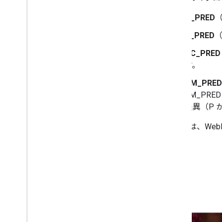
H_PRED
V_PRED
DC_PRED
す。
TM_PRED
TM_PR
差異（P 
次の図は、We