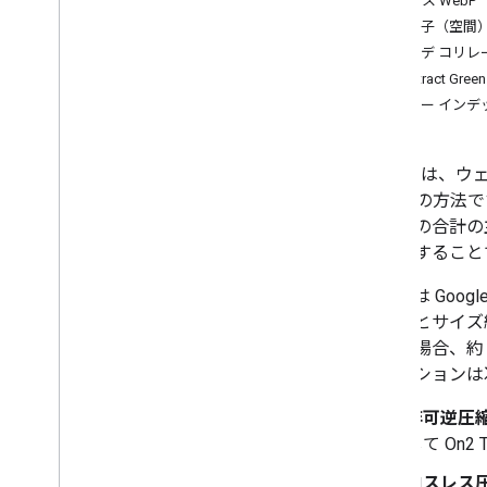
ロスレス WebP
予測子（空間
色（デ コリレ
Subtract Gre
カラー イン
Google 
の 1 つの方
グ時間の合計の
小さくすること
WebP は Go
高速化とサイズ縮
同等の場合、
るオプションは
非可逆圧縮
して On2
ロスレス圧