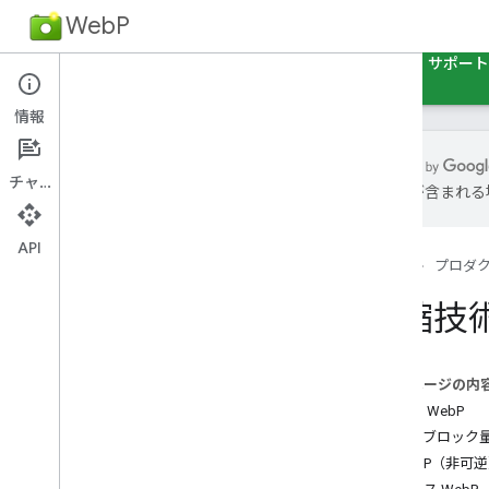
WebP
ホーム
ガイド
リファレンス
サンプル
サポート
情報
チャット
は誤りが含まれる
よくある質問
圧縮技術
API
ホーム
プロダ
コンテナの仕様
ロスレス ビットストリームの仕様
圧縮技
スタディ
このページの内
非可逆 WebP
適応ブロック
WebP（非可逆