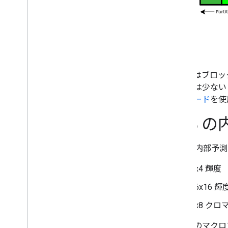
WebP はブ
ントには少ない
エンコード
を使
VP8 
VP8 の内部予
4x4 輝度
16x16 輝
8x8 クロ
これらのマクロ