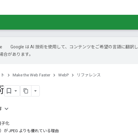
Google は AI 技術を使用して、コンテンツをご希望の言語に翻訳
場合があります。
クト
Make the Web Faster
WebP
リファレンス
術
容
量子化
）が JPEG よりも優れている理由