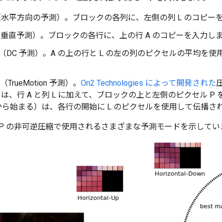
（水平方向の予測）。ブロックの各列に、左側の列 L のコピー
（垂直予測）。ブロックの各行に、上の行 A のコピーを入力し
（DC 予測）。A の上の行と L の左の列のピクセルの平均を使
（TrueMotion 予測）。
On2 Technologies によって開発された
ED は、行 A と列 L に加えて、ブロックの上と左側のピクセル 
から始まる）は、各行の開始に L のピクセルを使用して伝播さ
bP の非可逆圧縮で使用されるさまざまな予測モードを示してい