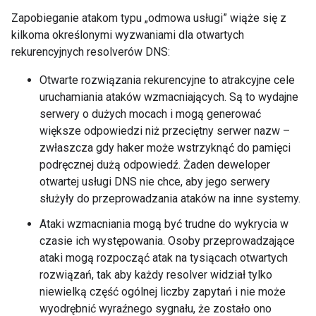
Zapobieganie atakom typu „odmowa usługi” wiąże się z
kilkoma określonymi wyzwaniami dla otwartych
rekurencyjnych resolverów DNS:
Otwarte rozwiązania rekurencyjne to atrakcyjne cele
uruchamiania ataków wzmacniających. Są to wydajne
serwery o dużych mocach i mogą generować
większe odpowiedzi niż przeciętny serwer nazw –
zwłaszcza gdy haker może wstrzyknąć do pamięci
podręcznej dużą odpowiedź. Żaden deweloper
otwartej usługi DNS nie chce, aby jego serwery
służyły do przeprowadzania ataków na inne systemy.
Ataki wzmacniania mogą być trudne do wykrycia w
czasie ich występowania. Osoby przeprowadzające
ataki mogą rozpocząć atak na tysiącach otwartych
rozwiązań, tak aby każdy resolver widział tylko
niewielką część ogólnej liczby zapytań i nie może
wyodrębnić wyraźnego sygnału, że zostało ono