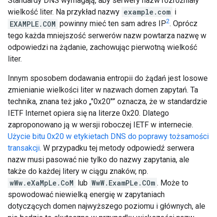
Standardy DNS wymagają, aby serwery nazw rozróżniały
wielkość liter. Na przykład nazwy
example.com
i
2
EXAMPLE.COM
powinny mieć ten sam adres IP
. Oprócz
tego każda mniejszość serwerów nazw powtarza nazwę w
odpowiedzi na żądanie, zachowując pierwotną wielkość
liter.
Innym sposobem dodawania entropii do żądań jest losowe
zmienianie wielkości liter w nazwach domen zapytań. Ta
technika, znana też jako „"0x20"” oznacza, że w standardzie
IETF Internet opiera się na literze 0x20. Dlatego
zaproponowano ją w wersji roboczej IETF w internecie.
Użycie bitu 0x20 w etykietach DNS do poprawy tożsamości
transakcji
. W przypadku tej metody odpowiedź serwera
nazw musi pasować nie tylko do nazwy zapytania, ale
także do każdej litery w ciągu znaków, np.
wWw.eXaMpLe.CoM
lub
WwW.ExamPLe.COm
. Może to
spowodować niewielką energię w zapytaniach
dotyczących domen najwyższego poziomu i głównych, ale