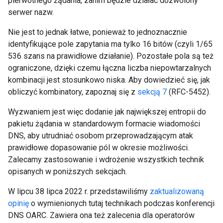
pierwotnego żądania, zanim będzie działać dozwolony
serwer nazw.
Nie jest to jednak łatwe, ponieważ to jednoznacznie
identyfikujące pole zapytania ma tylko 16 bitów (czyli 1/65
536 szans na prawidłowe działanie). Pozostałe pola są też
ograniczone, dzięki czemu łączna liczba niepowtarzalnych
kombinacji jest stosunkowo niska. Aby dowiedzieć się, jak
obliczyć kombinatory, zapoznaj się z
sekcją 7
(RFC-5452).
Wyzwaniem jest więc dodanie jak największej entropii do
pakietu żądania w standardowym formacie wiadomości
DNS, aby utrudniać osobom przeprowadzającym atak
prawidłowe dopasowanie pól w okresie możliwości.
Zalecamy zastosowanie i wdrożenie wszystkich technik
opisanych w poniższych sekcjach.
W lipcu 38 lipca 2022 r. przedstawiliśmy
zaktualizowaną
opinię
o wymienionych tutaj technikach podczas konferencji
DNS OARC. Zawiera ona też zalecenia dla operatorów