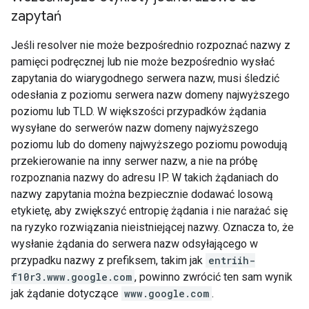
zapytań
Jeśli resolver nie może bezpośrednio rozpoznać nazwy z
pamięci podręcznej lub nie może bezpośrednio wysłać
zapytania do wiarygodnego serwera nazw, musi śledzić
odesłania z poziomu serwera nazw domeny najwyższego
poziomu lub TLD. W większości przypadków żądania
wysyłane do serwerów nazw domeny najwyższego
poziomu lub do domeny najwyższego poziomu powodują
przekierowanie na inny serwer nazw, a nie na próbę
rozpoznania nazwy do adresu IP. W takich żądaniach do
nazwy zapytania można bezpiecznie dodawać losową
etykietę, aby zwiększyć entropię żądania i nie narażać się
na ryzyko rozwiązania nieistniejącej nazwy. Oznacza to, że
wysłanie żądania do serwera nazw odsyłającego w
przypadku nazwy z prefiksem, takim jak
entriih-
f10r3.www.google.com
, powinno zwrócić ten sam wynik
jak żądanie dotyczące
www.google.com
.