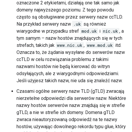
oznaczone 2 etykietami, działają one tak samo jak
domeny najwyższego poziomu. Z tego powodu
często są obsługiwane przez serwery nazw ccTLD.
Na przykład serwery nazw
.uk
są również
wiarygodne w przypadku stref
mod.uk
i
nic.uk
, a
tym samym – nazw hostów znajdujących się w tych
strefach, takich jak
www.nic.uk
,
www.mod.uk
itd.
Oznacza to, że żądania wysyłane do serwerów nazw
ccTLD w celu rozwiązania problemu z takimi
nazwami hostów nie będą kierować do witryn
odsyłających, ale z wiarygodnymi odpowiedziami.
Jeśli użyjesz takich nazw, nie uda się znaleźć nazw.
Czasami ogólne serwery nazw TLD (gTLD) zwracają
nierzetelne odpowiedzi dla serwerów nazw. Niektóre
nazwy hostów serwerów nazw znajdują się w strefie
gTLD, a nie w strefie ich domeny. Domena gTLD
zwraca nieautoryzowaną odpowiedź na te nazwy
hostów, używając dowolnego rekordu typu glue, który