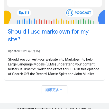
Should I use markdown for my
site?
Updated 2026年6月15日
Should you convert your website into Markdown to help
Large Language Models (LLMs) understand your content
better? Is "llms.txt" worth the effort for SEO? In this episode
of Search Off the Record, Martin Splitt and John Mueller
from the Google Search
expand_more
顯示更多