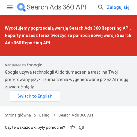
Search Ads 360 API
Zaloguj się
Wycofujemy poprzednią wersję Search Ads 360 Reporting API.
Raporty możesz teraz tworzyć za pomocą
nowej wersji Search
Ads 360 Reporting API
.
Google używa technologii AI do tłumaczenia treści na Twój
preferowany język. Tłumaczenia wygenerowane przez AI mogą
zawierać błędy.
Strona główna
Usługi
Search Ads 360 API
Czy te wskazówki były pomocne?