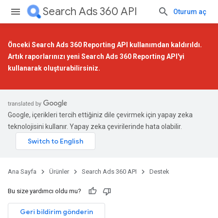
Search Ads 360 API
Oturum aç
Önceki Search Ads 360 Reporting API kullanımdan kaldırıldı.
Artık raporlarınızı
yeni Search Ads 360 Reporting API
'yi
kullanarak oluşturabilirsiniz.
Google, içerikleri tercih ettiğiniz dile çevirmek için yapay zeka
teknolojisini kullanır. Yapay zeka çevirilerinde hata olabilir.
Ana Sayfa
Ürünler
Search Ads 360 API
Destek
Bu size yardımcı oldu mu?
Geri bildirim gönderin