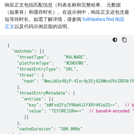
响应正文包括匹配信息（列表名称和完整哈希、 元数据
（如果有）和缓存时长）。在该示例中，响应正文还包含最
短等待时长。如需了解详情，请参阅
fullHashes.find 响应
正文
以及代码示例后面的说明。
{
"matches"
:
[{
"threatType"
:
"MALWARE"
,
"platformType"
:
"WINDOWS"
,
"threatEntryType"
:
"URL"
,
"threat"
:
{
"hash"
:
"WwuJdQx48jP-4lxr4y2Sj82AWoxUVcIRDSk1
},
"threatEntryMetadata"
:
{
"entries"
:
[{
"key"
:
"bWFsd2FyZV90aHJlYXRfdHlwZQ=="
,
// 
"value"
:
"TEFORElORw=="
// base64-encoded 
}]
},
"cacheDuration"
:
"300.000s"