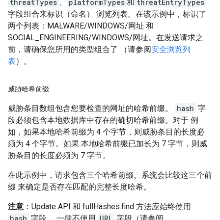
threatTypes
、
platformTypes
和
threatEntryTypes
字段组合来标识（命名） 浏览列表。在该示例中，标识了
两个列表：MALWARE/WINDOWS/网址 和
SOCIAL_ENGINEERING/WINDOWS/网址。在发送请求之
前，请确保您所用的类型组合了 （请参阅
安全浏览列
表
）。
威胁哈希前缀
威胁条目数组包含您要检查的网址的哈希前缀。
hash
字
段必须包含本地数据库中存在的确切哈希前缀。对于 例
如，如果本地哈希前缀为 4 个字节，则威胁条目的长度必
须为 4 个字节。如果 本地哈希前缀已加长为 7 字节，则威
胁条目的长度必须为 7 字节。
在此示例中，请求包含三个哈希前缀。系统会比较这三个前
缀 来确定是否存在匹配的完整长度哈希。
注意
：Update API 和 fullHashes.find 方法应始终使用
hash
字段， 一律不使用
URL
字段（请参阅