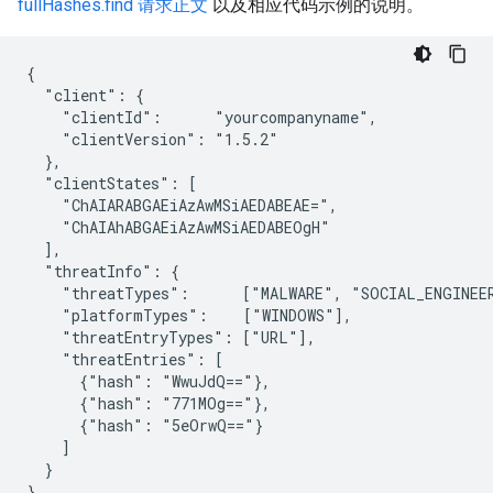
fullHashes.find 请求正文
以及相应代码示例的说明。
{

  "client": {

    "clientId":      "yourcompanyname",

    "clientVersion": "1.5.2"

  },

  "clientStates": [

    "ChAIARABGAEiAzAwMSiAEDABEAE=",

    "ChAIAhABGAEiAzAwMSiAEDABEOgH"

  ],

  "threatInfo": {

    "threatTypes":      ["MALWARE", "SOCIAL_ENGINEER
    "platformTypes":    ["WINDOWS"],

    "threatEntryTypes": ["URL"],

    "threatEntries": [

      {"hash": "WwuJdQ=="},

      {"hash": "771MOg=="},

      {"hash": "5eOrwQ=="}

    ]

  }

}