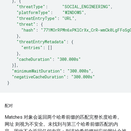
},
{
"threatType"
:
"SOCIAL_ENGINEERING"
,
"platformType"
:
"WINDOWS"
,
"threatEntryType"
:
"URL"
,
"threat"
:
{
"hash"
:
"771MOrRPMn6xPKlCrXx_CrR-wmCk0LgFFoSg
},
"threatEntryMetadata"
:
{
"entries"
:
[]
},
"cacheDuration"
:
"300.000s"
}],
"minimumWaitDuration"
:
"300.000s"
,
"negativeCacheDuration"
:
"300.000s"
}
配对
Matches 对象会返回两个哈希前缀的匹配完整长度哈希。
网址 则视为不安全。未找到与第三个哈希前缀匹配的内