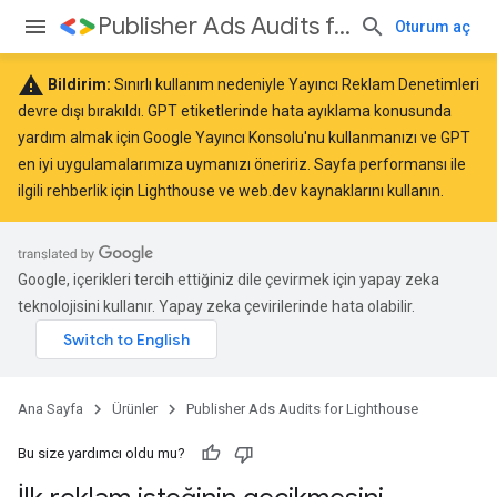
Publisher Ads Audits for Lighthouse
Oturum aç
warning
Bildirim:
Sınırlı kullanım nedeniyle Yayıncı Reklam Denetimleri
devre dışı bırakıldı. GPT etiketlerinde hata ayıklama konusunda
yardım almak için
Google Yayıncı Konsolu
'nu kullanmanızı ve GPT
en iyi uygulamalarımıza
uymanızı öneririz. Sayfa performansı ile
ilgili rehberlik için
Lighthouse
ve
web.dev
kaynaklarını kullanın.
Google, içerikleri tercih ettiğiniz dile çevirmek için yapay zeka
teknolojisini kullanır. Yapay zeka çevirilerinde hata olabilir.
Ana Sayfa
Ürünler
Publisher Ads Audits for Lighthouse
Bu size yardımcı oldu mu?