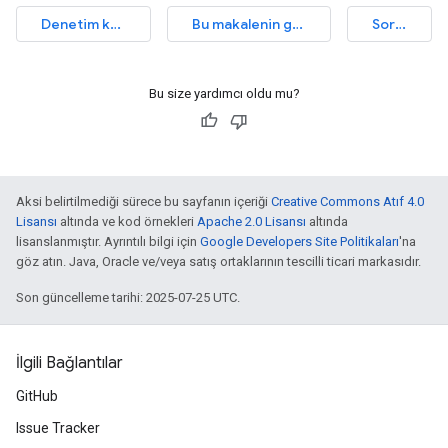
Denetim kaynağını görüntüleyin
Bu makalenin geliştirilmesine yardımcı olun
Sorun bildirin
Bu size yardımcı oldu mu?
Aksi belirtilmediği sürece bu sayfanın içeriği
Creative Commons Atıf 4.0
Lisansı
altında ve kod örnekleri
Apache 2.0 Lisansı
altında
lisanslanmıştır. Ayrıntılı bilgi için
Google Developers Site Politikaları
'na
göz atın. Java, Oracle ve/veya satış ortaklarının tescilli ticari markasıdır.
Son güncelleme tarihi: 2025-07-25 UTC.
İlgili Bağlantılar
GitHub
Issue Tracker