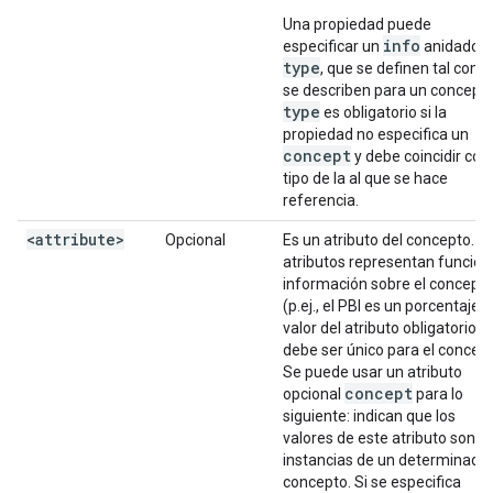
Una propiedad puede
info
especificar un
anidado y
type
, que se definen tal como
se describen para un concepto
type
es obligatorio si la
propiedad no especifica un
concept
y debe coincidir con 
tipo de la al que se hace
referencia.
<attribute>
Opcional
Es un atributo del concepto. L
atributos representan funcion
información sobre el concept
(p.ej., el PBI es un porcentaje). 
i
valor del atributo obligatorio
debe ser único para el concept
Se puede usar un atributo
concept
opcional
para lo
siguiente: indican que los
valores de este atributo son
instancias de un determinado
concepto. Si se especifica