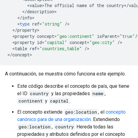
<
value>The
official
name
of
the
country
<
/
val
<
/
description
<
/
info
<
type
ref
=
"string"
/
<
/
property
<
property
concept
=
"geo:continent"
isParent
=
"true"
/
<
property
id
=
"capital"
concept
=
"geo:city"
/
<
table
ref
=
"countries_table"
/
>

<
/
concept
>
A continuación, se muestra cómo funciona este ejemplo.
Este código describe el concepto de país, que tiene
el ID
country
y las propiedades
name
,
continent
y
capital
.
El concepto extiende
geo:location
, el
concepto
canónico para de una organización
. Extendiendo
geo:location
,
country
Hereda todas las
propiedades y atributos definidos por el concepto