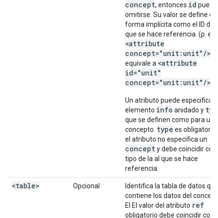
concept
id
, entonces
puede
omitirse. Su valor se define de
forma implícita como el ID del 
que se hace referencia. (p. ej.,
<attribute
concept="unit:unit"/>
<attribute
equivale a
id="unit"
concept="unit:unit"/>
Un atributo puede especificar
info
typ
elemento
anidado y
que se definen como para un
type
concepto.
es obligatorio 
el atributo no especifica un
concept
y debe coincidir con 
tipo de la al que se hace
referencia.
<table>
Opcional
Identifica la tabla de datos qu
contiene los datos del concept
ref
El El valor del atributo
obligatorio debe coincidir con 