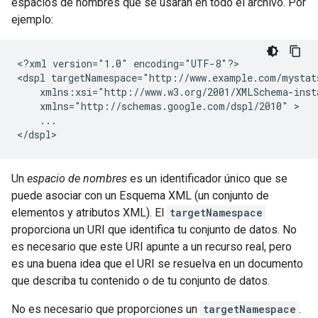
espacios de nombres que se usarán en todo el archivo. Por
ejemplo:
<?xml version="1.0" encoding="UTF-8"?>

<dspl targetNamespace="http://www.example.com/mystats
    xmlns:xsi="http://www.w3.org/2001/XMLSchema-insta
    xmlns="http://schemas.google.com/dspl/2010" >

    ...

</dspl>
Un
espacio de nombres
es un identificador único que se
puede asociar con un Esquema XML (un conjunto de
elementos y atributos XML). El
targetNamespace
proporciona un URI que identifica tu conjunto de datos. No
es necesario que este URI apunte a un recurso real, pero
es una buena idea que el URI se resuelva en un documento
que describa tu contenido o de tu conjunto de datos.
No es necesario que proporciones un
targetNamespace
.