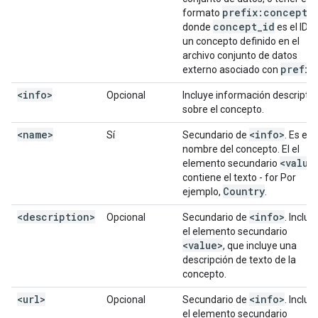
prefix:concept
_
formato
concept
_
id
donde
es el ID d
un concepto definido en el
archivo conjunto de datos
prefix
externo asociado con
.
<info>
Opcional
Incluye información descriptiv
sobre el concepto.
<name>
<info>
Sí
Secundario de
. Es el
nombre del concepto. El el
<value
elemento secundario
contiene el texto - for Por
Country
ejemplo,
.
<description>
<info>
Opcional
Secundario de
. Incluy
el elemento secundario
<value>
, que incluye una
descripción de texto de la
concepto.
<url>
<info>
Opcional
Secundario de
. Incluy
el elemento secundario