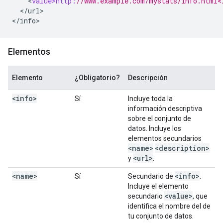
<
value>http:
//www.example.com/mystats/info.html<
<
/
url
>

<
/
info
>
Elementos
Elemento
¿Obligatorio?
Descripción
<info>
Sí
Incluye toda la
información descriptiva
sobre el conjunto de
datos. Incluye los
elementos secundarios
<name>
<description>
<url>
y
.
<name>
<info>
Sí
Secundario de
.
Incluye el elemento
<value>
secundario
, que
identifica el nombre del de
tu conjunto de datos.