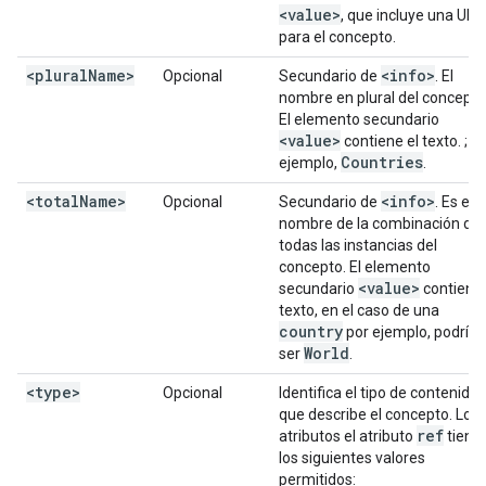
<value>
, que incluye una URL
para el concepto.
<plural
Name>
<info>
Opcional
Secundario de
. El
nombre en plural del concepto
El elemento secundario
<value>
contiene el texto. ; p
Countries
ejemplo,
.
<total
Name>
<info>
Opcional
Secundario de
. Es el
nombre de la combinación de
todas las instancias del
concepto. El elemento
<value>
secundario
contiene 
texto, en el caso de una
country
por ejemplo, podría
World
ser
.
<type>
Opcional
Identifica el tipo de contenido
que describe el concepto. Los
ref
atributos el atributo
tiene
los siguientes valores
permitidos: