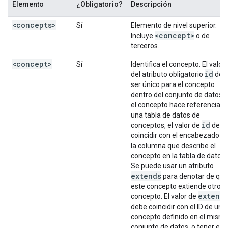
Elemento
¿Obligatorio?
Descripción
<concepts>
Sí
Elemento de nivel superior.
<concept>
Incluye
o de
terceros.
<concept>
Sí
Identifica el concepto. El valor
id
del atributo obligatorio
deb
ser único para el concepto
dentro del conjunto de datos. 
el concepto hace referencia a
una tabla de datos de
id
conceptos, el valor de
debe
coincidir con el encabezado d
la columna que describe el
concepto en la tabla de datos.
Se puede usar un atributo
extends
para denotar de que
este concepto extiende otro
extend
concepto. El valor de
debe coincidir con el ID de un
concepto definido en el mism
conjunto de datos, o tener el