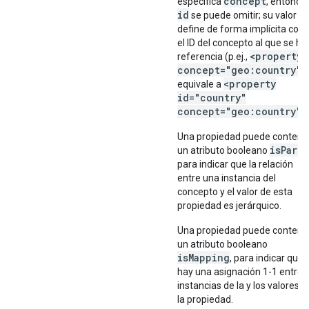
concept
especifica
, entonce
id
se puede omitir; su valor se
define de forma implícita com
el ID del concepto al que se ha
<property
referencia (p.ej.,
concept="geo:country"/
<property
equivale a
id="country"
concept="geo:country"/
Una propiedad puede contene
isPare
un atributo booleano
para indicar que la relación
entre una instancia del
concepto y el valor de esta
propiedad es jerárquico.
Una propiedad puede contene
un atributo booleano
isMapping
, para indicar que
hay una asignación 1-1 entre l
instancias de la y los valores d
la propiedad.