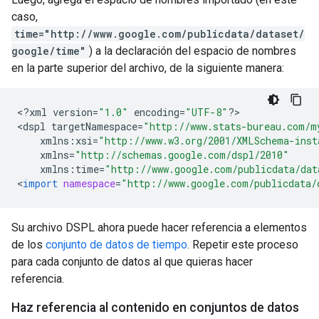
caso,
time="http://www.google.com/publicdata/dataset/
google/time"
) a la declaración del espacio de nombres
en la parte superior del archivo, de la siguiente manera:
<
?
xml
version
=
"1.0"
encoding
=
"UTF-8"
?
>

<
dspl
targetNamespace
=
"http://www.stats-bureau.com/m
xmlns
:
xsi
=
"http://www.w3.org/2001/XMLSchema-inst
xmlns
=
"http://schemas.google.com/dspl/2010"
xmlns
:
time
=
"http://www.google.com/publicdata/dat
<
import
namespace
=
"http://www.google.com/publicdata/
Su archivo DSPL ahora puede hacer referencia a elementos
de los
conjunto de datos de tiempo
. Repetir este proceso
para cada conjunto de datos al que quieras hacer
referencia.
Haz referencia al contenido en conjuntos de datos