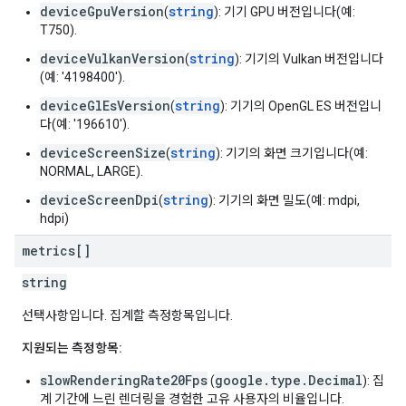
deviceGpuVersion
string
(
): 기기 GPU 버전입니다(예:
T750).
deviceVulkanVersion
string
(
): 기기의 Vulkan 버전입니다
(예: '4198400').
deviceGlEsVersion
string
(
): 기기의 OpenGL ES 버전입니
다(예: '196610').
deviceScreenSize
string
(
): 기기의 화면 크기입니다(예:
NORMAL, LARGE).
deviceScreenDpi
string
(
): 기기의 화면 밀도(예: mdpi,
hdpi)
metrics[]
string
선택사항입니다. 집계할 측정항목입니다.
지원되는 측정항목:
slowRenderingRate20Fps
google.type.Decimal
(
): 집
계 기간에 느린 렌더링을 경험한 고유 사용자의 비율입니다.