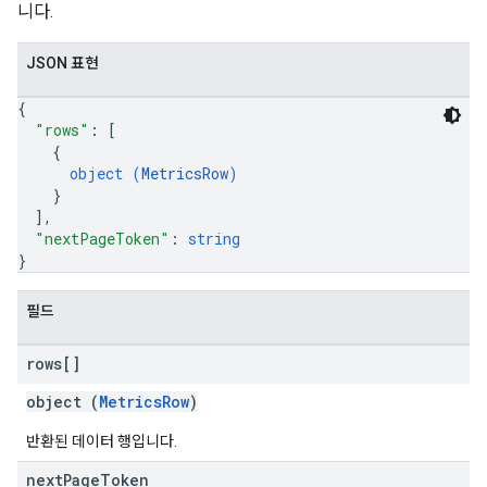
니다.
JSON 표현
{
"rows"
: 
[
{
object (
MetricsRow
)
}
]
,
"nextPageToken"
: 
string
}
필드
rows[]
object (
MetricsRow
)
반환된 데이터 행입니다.
next
Page
Token