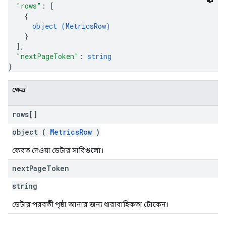
"rows"
: 
[
{
object (
MetricsRow
)
}
]
,
"nextPageToken"
: 
string
}
ক্ষেত্র
rows[]
object (
MetricsRow
)
ফেরত দেওয়া ডেটার সারিগুলো।
next
Page
Token
string
ডেটার পরবর্তী পৃষ্ঠা আনার জন্য ধারাবাহিকতা টোকেন।