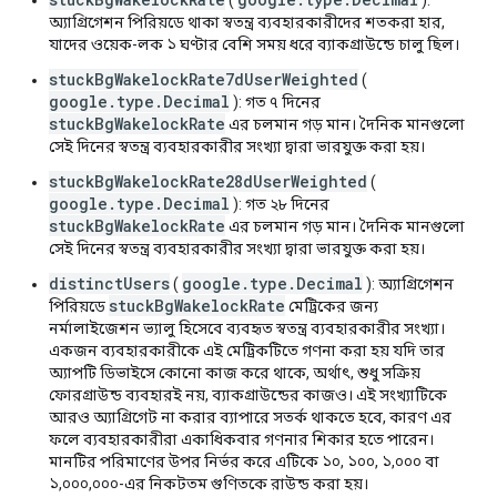
(
):
অ্যাগ্রিগেশন পিরিয়ডে থাকা স্বতন্ত্র ব্যবহারকারীদের শতকরা হার,
যাদের ওয়েক-লক ১ ঘণ্টার বেশি সময় ধরে ব্যাকগ্রাউন্ডে চালু ছিল।
stuckBgWakelockRate7dUserWeighted
(
google.type.Decimal
): গত ৭ দিনের
stuckBgWakelockRate
এর চলমান গড় মান। দৈনিক মানগুলো
সেই দিনের স্বতন্ত্র ব্যবহারকারীর সংখ্যা দ্বারা ভারযুক্ত করা হয়।
stuckBgWakelockRate28dUserWeighted
(
google.type.Decimal
): গত ২৮ দিনের
stuckBgWakelockRate
এর চলমান গড় মান। দৈনিক মানগুলো
সেই দিনের স্বতন্ত্র ব্যবহারকারীর সংখ্যা দ্বারা ভারযুক্ত করা হয়।
distinctUsers
google.type.Decimal
(
): অ্যাগ্রিগেশন
stuckBgWakelockRate
পিরিয়ডে
মেট্রিকের জন্য
নর্মালাইজেশন ভ্যালু হিসেবে ব্যবহৃত স্বতন্ত্র ব্যবহারকারীর সংখ্যা।
একজন ব্যবহারকারীকে এই মেট্রিকটিতে গণনা করা হয় যদি তার
অ্যাপটি ডিভাইসে কোনো কাজ করে থাকে, অর্থাৎ, শুধু সক্রিয়
ফোরগ্রাউন্ড ব্যবহারই নয়, ব্যাকগ্রাউন্ডের কাজও। এই সংখ্যাটিকে
আরও অ্যাগ্রিগেট না করার ব্যাপারে সতর্ক থাকতে হবে, কারণ এর
ফলে ব্যবহারকারীরা একাধিকবার গণনার শিকার হতে পারেন।
মানটির পরিমাণের উপর নির্ভর করে এটিকে ১০, ১০০, ১,০০০ বা
১,০০০,০০০-এর নিকটতম গুণিতকে রাউন্ড করা হয়।