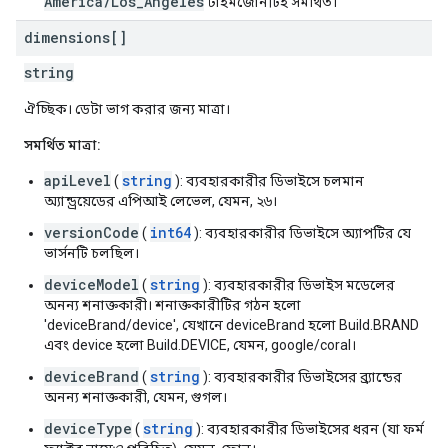
America/Los_Angeles
টাইমজোনটিই সমর্থিত।
dimensions[]
string
ঐচ্ছিক। ডেটা ভাগ করার জন্য মাত্রা।
সমর্থিত মাত্রা:
apiLevel
string
(
): ব্যবহারকারীর ডিভাইসে চলমান
অ্যান্ড্রয়েডের এপিআই লেভেল, যেমন, ২৬।
versionCode
int64
(
): ব্যবহারকারীর ডিভাইসে অ্যাপটির যে
ভার্সনটি চলছিল।
deviceModel
string
(
): ব্যবহারকারীর ডিভাইস মডেলের
অনন্য শনাক্তকারী। শনাক্তকারীটির গঠন হলো
'deviceBrand/device', যেখানে deviceBrand হলো Build.BRAND
এবং device হলো Build.DEVICE, যেমন, google/coral।
deviceBrand
string
(
): ব্যবহারকারীর ডিভাইসের ব্র্যান্ডের
অনন্য শনাক্তকারী, যেমন, গুগল।
deviceType
string
(
): ব্যবহারকারীর ডিভাইসের ধরন (যা ফর্ম