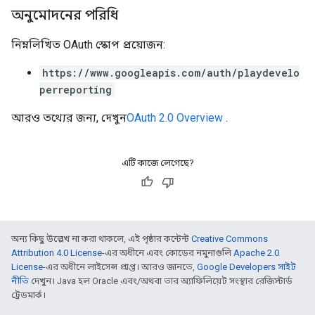
অনুমোদনের পরিধি
নিম্নলিখিত OAuth স্কোপ প্রয়োজন:
https://www.googleapis.com/auth/playdevelo
perreporting
আরও তথ্যের জন্য, দেখুন
OAuth 2.0 Overview
.
এটি কাজে লেগেছে?
অন্য কিছু উল্লেখ না করা থাকলে, এই পৃষ্ঠার কন্টেন্ট
Creative Commons
Attribution 4.0 License
-এর অধীনে এবং কোডের নমুনাগুলি
Apache 2.0
License
-এর অধীনে লাইসেন্স প্রাপ্ত। আরও জানতে,
Google Developers সাইট
নীতি
দেখুন। Java হল Oracle এবং/অথবা তার অ্যাফিলিয়েট সংস্থার রেজিস্টার্ড
ট্রেডমার্ক।