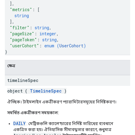
]
,
"metrics"
: 
[
string
]
,
"filter"
: 
string
,
"pageSize"
: 
integer
,
"pageToken"
: 
string
,
"userCohort"
: 
enum (
UserCohort
)
}
ক্ষেত্র
timeline
Spec
object (
TimelineSpec
)
ঐচ্ছিক। টাইমলাইন একত্রীকরণ প্যারামিটারসমূহের নির্দিষ্টকরণ।
সমর্থিত একত্রীকরণ সময়কাল:
DAILY
: মেট্রিকগুলি ক্যালেন্ডারের নির্দিষ্ট তারিখের ব্যবধানে
একত্রিত করা হয়। ঐতিহাসিক সীমাবদ্ধতার কারণে, শুধুমাত্র