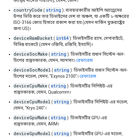
ফ্যাক্টর নামেও পরিচিত), যেমন, ফোন।
countryCode
string
(
): ব্যবহারকারীর আইপি অ্যাড্রেসের
উপর ভিত্তি করে তার ডিভাইসের দেশ বা অঞ্চল, যা একটি ২-অক্ষরের
ISO-3166 কোড হিসাবে প্রকাশ করা হয় (যেমন মার্কিন যুক্তরাষ্ট্রের
জন্য US)।
deviceRamBucket
int64
(
): ডিভাইসটির র‍্যাম, মেগাবাইটে,
বিভিন্ন বাকেটে (যেমন ৩জিবি, ৪জিবি, ইত্যাদি)।
deviceSocMake
string
(
): ডিভাইসটির প্রধান সিস্টেম-অন-
চিপের প্রস্তুতকারক, যেমন, স্যামসাং।
রেফারেন্স
deviceSocModel
string
(
): ডিভাইসটির প্রধান সিস্টেম-অন-
চিপের মডেল, যেমন, "Exynos 2100"।
রেফারেন্স
deviceCpuMake
string
(
): ডিভাইসটির সিপিইউ-এর
প্রস্তুতকারক, যেমন, Qualcomm।
deviceCpuModel
string
(
): ডিভাইসটির সিপিইউ-এর মডেল,
যেমন, "Kryo 240"।
deviceGpuMake
string
(
): ডিভাইসটির GPU-এর
প্রস্তুতকারক, যেমন, ARM।
deviceGpuModel
string
(
): ডিভাইসটির GPU-এর মডেল,