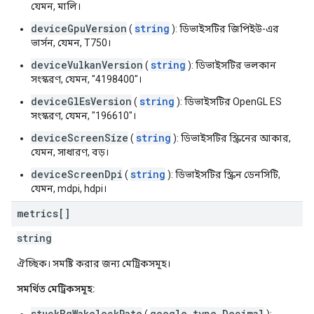
যেমন, মালি।
deviceGpuVersion
string
(
): ডিভাইসটির জিপিইউ-এর
ভার্সন, যেমন, T750।
deviceVulkanVersion
string
(
): ডিভাইসটির ভলকান
সংস্করণ, যেমন, "4198400"।
deviceGlEsVersion
string
(
): ডিভাইসটির OpenGL ES
সংস্করণ, যেমন, "196610"।
deviceScreenSize
string
(
): ডিভাইসটির স্ক্রিনের আকার,
যেমন, সাধারণ, বড়।
deviceScreenDpi
string
(
): ডিভাইসটির স্ক্রিন ডেনসিটি,
যেমন, mdpi, hdpi।
metrics[]
string
ঐচ্ছিক। সমষ্টি করার জন্য মেট্রিকসমূহ।
সমর্থিত মেট্রিকসমূহ:
stuckBgWakelockRate
google.type.Decimal