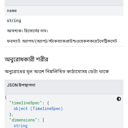
name
string
আবশ্যক। রিসোর্সের নাম।
ফরম্যাট: অ্যাপস/{অ্যাপ}/স্টাকব্যাকগ্রাউন্ডওয়েকলকরেটমেট্রিকসেট
অনুরোধকারী শরীর
অনুরোধের মূল অংশে নিম্নলিখিত কাঠামোসহ ডেটা থাকে:
JSON উপস্থাপনা
{
"timelineSpec"
: 
{
object (
TimelineSpec
)
}
,
"dimensions"
: 
[
string